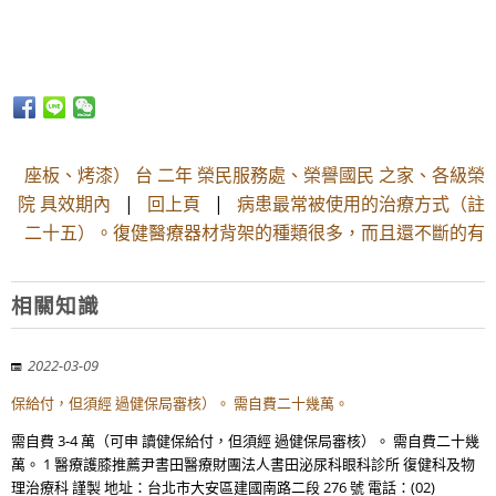
座板、烤漆） 台 二年 榮民服務處、榮譽國民 之家、各級榮
院 具效期內
|
回上頁
|
病患最常被使用的治療方式（註
二十五）。復健醫療器材背架的種類很多，而且還不斷的有
相關知識
2022-03-09
保給付，但須經 過健保局審核）。 需自費二十幾萬。
需自費 3-4 萬（可申 讀健保給付，但須經 過健保局審核）。 需自費二十幾
萬。 1 醫療護膝推薦尹書田醫療財團法人書田泌尿科眼科診所 復健科及物
理治療科 謹製 地址：台北市大安區建國南路二段 276 號 電話：(02)