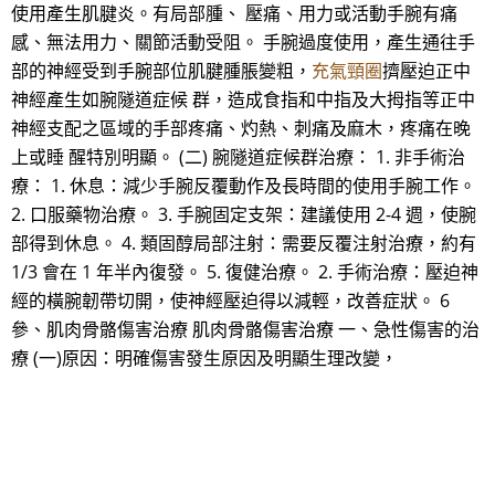
使用產生肌腱炎。有局部腫、 壓痛、用力或活動手腕有痛
感、無法用力、關節活動受阻。 手腕過度使用，產生通往手
部的神經受到手腕部位肌腱腫脹變粗，
充氣頸圈
擠壓迫正中
神經產生如腕隧道症候 群，造成食指和中指及大拇指等正中
神經支配之區域的手部疼痛、灼熱、刺痛及麻木，疼痛在晚
上或睡 醒特別明顯。 (二) 腕隧道症候群治療： 1. 非手術治
療： 1. 休息：減少手腕反覆動作及長時間的使用手腕工作。
2. 口服藥物治療。 3. 手腕固定支架：建議使用 2-4 週，使腕
部得到休息。 4. 類固醇局部注射：需要反覆注射治療，約有
1/3 會在 1 年半內復發。 5. 復健治療。 2. 手術治療：壓迫神
經的橫腕韌帶切開，使神經壓迫得以減輕，改善症狀。 6
參、肌肉骨骼傷害治療 肌肉骨骼傷害治療 一、急性傷害的治
療 (一)原因：明確傷害發生原因及明顯生理改變，