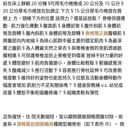
前在床上靜躺 20 分鐘 §可用毛巾捲捲成 20 公分及 15 公分 §
20 公分厚毛巾捲放在肚臍正 下方 § 15 公分厚毛巾捲放在肩
膀上 方，頸椎下方的位置 該用力？還是該放鬆？ 脊椎保健運
動 - 肌力強化運動 § 腹直肌 § 身體前彎 § 腹外斜肌 § 身體前
彎及旋轉 § 腹內斜肌 § 身體前彎及旋轉 §
脊椎矯正器
腹橫肌 §
將腹部向內收縮 § 為核心肌群中最主要的穩定肌肉 § 為最深
層之腹肌 § 為人體最天然之束衣 § 與脊椎後側的背肌透過筋
膜相連 § 可保護脊椎並防止脊椎受到傷害 放掉不好力量的好
處 § 體態變好 § 肌肉負擔變小，身體比較輕鬆 § 緊繃感覺消
失 § 酸痛減少 § 進行活動下 § 容易進行脊柱延伸 § 可改善側
彎度數 § 維持好的姿勢也能愈持久 § 拉筋及活動身體時動作
幅度會增加 肌耐力不足有關係嗎？ § 健身房教練 v.s. 幼兒或
孩童 § 體態平衡和遠離疼痛？ § 組織柔軟有彈性
且恢復快，住 院天數縮短，皆以顯微鏡做頸椎間盤切除，術
後有 4
頸椎壓迫頸圈輔具
種類型補骨術（如下表所 示）。 微