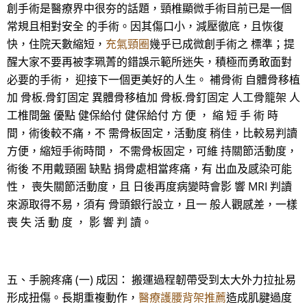
創手術是醫療界中很夯的話題，頸椎顯微手術目前已是一個
常規且相對安全 的手術。因其傷口小，減壓徹底，且恢復
快，住院天數縮短，
充氣頸圈
幾乎已成微創手術之 標準；提
醒大家不要再被李珮菁的錯誤示範所迷失，積極而勇敢面對
必要的手術， 迎接下一個更美好的人生。 補骨術 自體骨移植
加 骨板.骨釘固定 異體骨移植加 骨板.骨釘固定 人工骨籠架 人
工椎間盤 優點 健保給付 健保給付 方 便 ， 縮 短 手 術 時
間，術後較不痛，不 需骨板固定，活動度 稍佳，比較易判讀
方便，縮短手術時間， 不需骨板固定，可維 持關節活動度，
術後 不用戴頸圈 缺點 捐骨處相當疼痛，有 出血及感染可能
性， 喪失關節活動度，且 日後再度病變時會影 響 MRI 判讀
來源取得不易，須有 骨頭銀行設立，且一 般人觀感差，一樣
喪 失 活 動 度 ， 影 響 判 讀。
五、手腕疼痛 (一) 成因： 搬運過程韌帶受到太大外力拉扯易
形成扭傷。長期重複動作，
醫療護腰背架推薦
造成肌腱過度