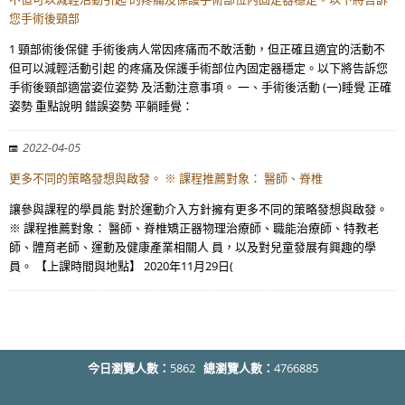
您手術後頸部
1 頸部術後保健 手術後病人常因疼痛而不敢活動，但正確且適宜的活動不
但可以減輕活動引起 的疼痛及保護手術部位內固定器穩定。以下將告訴您
手術後頸部適當姿位姿勢 及活動注意事項。 一、手術後活動 (一)睡覺 正確
姿勢 重點說明 錯誤姿勢 平躺睡覺：
2022-04-05
更多不同的策略發想與啟發。 ※ 課程推薦對象： 醫師、脊椎
讓參與課程的學員能 對於運動介入方針擁有更多不同的策略發想與啟發。
※ 課程推薦對象： 醫師、脊椎矯正器物理治療師、職能治療師、特教老
師、體育老師、運動及健康產業相關人 員，以及對兒童發展有興趣的學
員。 【上課時間與地點】 2020年11月29日(
今日瀏覽人數：
5862
總瀏覽人數：
4766885