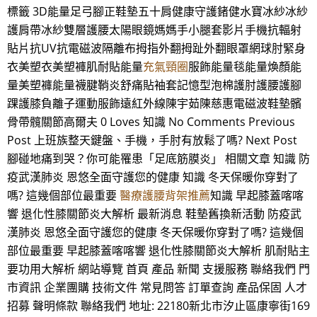
標籤 3D能量足弓腳正鞋墊五十肩健康守護鍺健水寶冰紗冰紗
護肩帶冰紗雙層護腰太陽眼鏡媽媽手小腿套影片手機抗輻射
貼片抗UV抗電磁波隔離布拇指外翻拇趾外翻眼罩網球肘緊身
衣美塑衣美塑褲肌耐貼能量
充氣頸圈
服飾能量毯能量煥顏能
量美塑褲能量襪腱鞘炎舒痛貼袖套記憶型泡棉護肘護腰護腳
踝護膝負離子運動服飾遠紅外線陳宇茹陳慈惠電磁波鞋墊髕
骨帶髖關節高爾夫 0 Loves 知識 No Comments Previous
Post 上班族整天鍵盤、手機，手肘有放鬆了嗎? Next Post
腳碰地痛到哭？你可能罹患「足底筋膜炎」 相關文章 知識 防
疫武漢肺炎 恩悠全面守護您的健康 知識 冬天保暖你穿對了
嗎? 這幾個部位最重要
醫療護腰背架推薦
知識 早起膝蓋喀喀
響 退化性膝關節炎大解析 最新消息 鞋墊舊換新活動 防疫武
漢肺炎 恩悠全面守護您的健康 冬天保暖你穿對了嗎? 這幾個
部位最重要 早起膝蓋喀喀響 退化性膝關節炎大解析 肌耐貼主
要功用大解析 網站導覽 首頁 產品 新聞 支援服務 聯絡我們 門
市資訊 企業團購 技術文件 常見問答 訂單查詢 產品保固 人才
招募 聲明條款 聯絡我們 地址: 22180新北市汐止區康寧街169