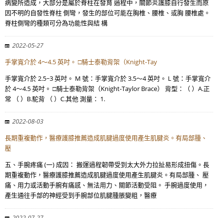
病變所造成，大部分是屬於脊柱在發育 過程中，關節炎護膝自行發生而原
因不明的自發性脊柱 側彎，發生的部位可能在胸椎、腰椎、或胸 腰椎處。
脊柱側彎的種類可分為功能性與結 構
2022-05-27
手掌寬介於 4～4.5 英吋。 □騎士泰勒背架（Knight-Tay
手掌寬介於 2.5~3 英吋。 M 號：手掌寬介於 3.5～4 英吋。 L 號：手掌寬介
於 4～4.5 英吋。 □騎士泰勒背架（Knight-Taylor Brace） 背型：（ ）A.正
常 （ ）B.駝背 （ ）C.其他 測量： 1.
2022-08-03
長期重複動作，醫療護膝推薦造成肌腱過度使用產生肌腱炎。有局部腫、
壓
五、手腕疼痛 (一) 成因： 搬運過程韌帶受到太大外力拉扯易形成扭傷。長
期重複動作，醫療護膝推薦造成肌腱過度使用產生肌腱炎。有局部腫、 壓
痛、用力或活動手腕有痛感、無法用力、關節活動受阻。 手腕過度使用，
產生通往手部的神經受到手腕部位肌腱腫脹變粗，醫療
2022-07-27