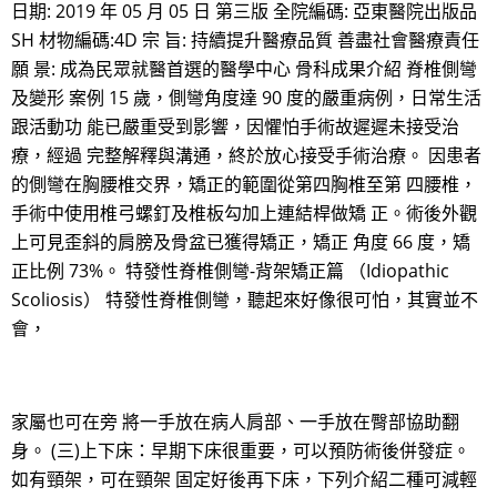
日期: 2019 年 05 月 05 日 第三版 全院編碼: 亞東醫院出版品
SH 材物編碼:4D 宗 旨: 持續提升醫療品質 善盡社會醫療責任
願 景: 成為民眾就醫首選的醫學中心 骨科成果介紹 脊椎側彎
及變形 案例 15 歲，側彎角度達 90 度的嚴重病例，日常生活
跟活動功 能已嚴重受到影響，因懼怕手術故遲遲未接受治
療，經過 完整解釋與溝通，終於放心接受手術治療。 因患者
的側彎在胸腰椎交界，矯正的範圍從第四胸椎至第 四腰椎，
手術中使用椎弓螺釘及椎板勾加上連結桿做矯 正。術後外觀
上可見歪斜的肩膀及骨盆已獲得矯正，矯正 角度 66 度，矯
正比例 73%。 特發性脊椎側彎-背架矯正篇 （Idiopathic
Scoliosis） 特發性脊椎側彎，聽起來好像很可怕，其實並不
會，
家屬也可在旁 將一手放在病人肩部、一手放在臀部協助翻
身。 (三)上下床：早期下床很重要，可以預防術後併發症。
如有頸架，可在頸架 固定好後再下床，下列介紹二種可減輕