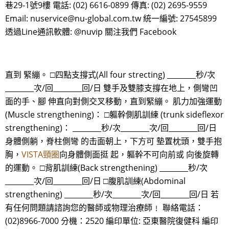
巷29-1號9樓 電話: (02) 6616-0899 傳真: (02) 2695-9559
Email: nuservice@nu-global.com.tw 統一編號: 27545899
透過Line通訊軟體: @nuvip 關注我們 Facebook
直到 緊繃。 □四點支撐式(All four strecting) ________秒/次
________次/回________回/日 雙手及雙膝支撐在地上，側彎凹
面的手、腳 伸直向對側交叉移動，直到緊繃。 肌力加強運動
(Muscle strengthening)： □軀幹側肌訓練 (trunk sideflexor
strengthening)： ________秒/次________次/回________回/日
身體側躺，脊柱側彎 的击面朝上，下方可 墊置枕頭，雙手抱
胸，
VISTA頸圈
向身體側面挺 起，軀幹不可向前或 向後旋轉
的運動。 □背肌訓練(Back strengthening) ________秒/次
________次/回________回/日 □腹肌訓練(Abdominal
strengthening) ________秒/次________次/回________回/日 若
有任何問題請諮詢您的醫師或物理治療師﹗ 聯絡電話：
(02)8966-7000 分機：2520 編印單位: 亞東醫院復健科 編印