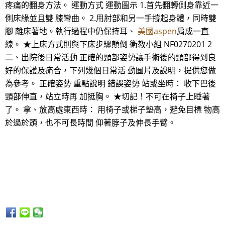
疼痛的翻身方法。 運動方式 運動圖示 1.首先翻轉側身靠近一
側床緣並且雙 膝彎曲。 2.用肘部和另一手撐起身體，同時雙
腳 離床著地。執行過程中仍保持耳、
美國aspen
肩成一直
線。 ★上床方式則與下床步驟顛倒 衛教小組 NF0270201 2
二、出院後日常活動 正確的頸部姿勢讓手術後的頸部得到良
好的保護及瘉合，下列幾個日常活 動圖片及說明，提供您做
為參考。 正確姿勢 重點說明 錯誤姿勢 站或坐時： 收下巴後
頸部伸直，站立時再 加挺胸。 ★切記！不可在椅子上睡著
了。 拿、放高處東西時： 用椅子或梯子墊高，避免目標 物高
於過於頭，也不可長時間 仰著脖子及伸長手臂。