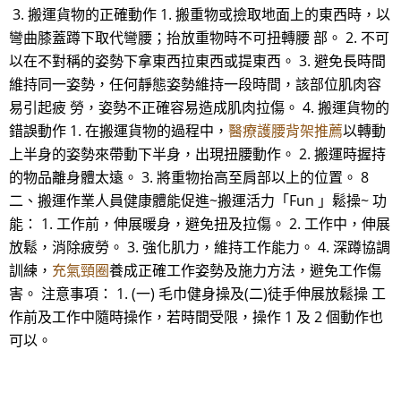
3. 搬運貨物的正確動作 1. 搬重物或撿取地面上的東西時，以
彎曲膝蓋蹲下取代彎腰；抬放重物時不可扭轉腰 部。 2. 不可
以在不對稱的姿勢下拿東西拉東西或提東西。 3. 避免長時間
維持同一姿勢，任何靜態姿勢維持一段時間，該部位肌肉容
易引起疲 勞，姿勢不正確容易造成肌肉拉傷。 4. 搬運貨物的
錯誤動作 1. 在搬運貨物的過程中，
醫療護腰背架推薦
以轉動
上半身的姿勢來帶動下半身，出現扭腰動作。 2. 搬運時握持
的物品離身體太遠。 3. 將重物抬高至肩部以上的位置。 8
二、搬運作業人員健康體能促進~搬運活力「Fun 」鬆操~ 功
能： 1. 工作前，伸展暖身，避免扭及拉傷。 2. 工作中，伸展
放鬆，消除疲勞。 3. 強化肌力，維持工作能力。 4. 深蹲協調
訓練，
充氣頸圈
養成正確工作姿勢及施力方法，避免工作傷
害。 注意事項： 1. (一) 毛巾健身操及(二)徒手伸展放鬆操 工
作前及工作中隨時操作，若時間受限，操作 1 及 2 個動作也
可以。