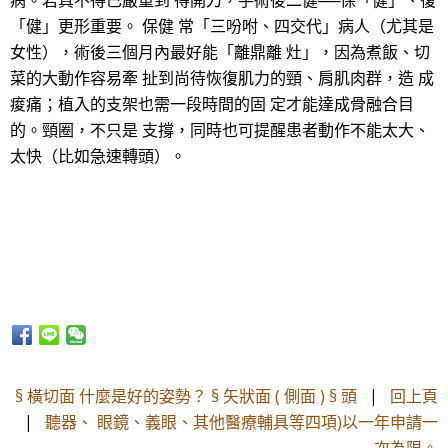
病。若真不得已嚴重到 得開刀，手術後二健──保「健」、復
「健」更形重要。 保健 常「三吩咐、四交代」病人（尤其是
女性），術後三個月內最好能「離鼎離 灶」，因為煮飯、切
菜的大動作容易牽 扯到尚待恢復肌力的頸、肩肌肉群，造 成
痠痛；植入的支架也需一段時間的固 定才能達成骨融合目
的。頸圈，不只是 支撐，同時也可提醒患者動作不能太大、
太快（比如急速轉頭）。
§ 橫切面 什麼是好的姿勢？ § 矢狀面 ( 側面 ) § 頭
|
回上頁
|
聽器、 眼鏡、義眼、其他醫療輔具等四項)以一年申請一