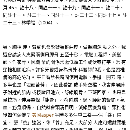
力與改善脊 柱側彎效果之研究。國立臺東大學教育研究所。
頁 46。 註十八、同註十一。 註十九、同註十一。 註二十、
同註十一。 註二十一、同註十一。 註二十二、同註十七。 註
二十三、林季福（2004）。
頸、胸相 連，背駝也會影響頸椎曲度，做擴胸運 動之外，我
還會請病人夾緊兩側肩胛骨 五至十秒。 電腦工程師、美髮
師、作家等，因職 業的關係常需低頭工作或伏案打字，常 有
頸椎相關毛病。許多牙醫或身為骨外 科醫師的我，也是頸椎
病的高危險群。 平日看診長時間使用電腦、手機，開刀 時，
多半也是「埋頭苦幹」。因此看診 或手術空檔，我會伸展脖
子附近的肌肉 或按壓風池穴、舒緩筋骨。下班回家， 也是盡
量拉筋，伸展整條「龍骨」，消 除肩、頸、腰部的緊繃。氣
血、筋骨順暢， 自然就會頭清目明，減緩腰痠背痛。 頸椎術
後如何保健？
美國aspen
平時多多注重三養──保「養」得
宜、 營「養」適當、休「養」充足，大部分 人應可遠離頸椎