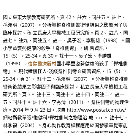
國立臺東大學教育研究所。頁 42。 註六、同註五。 註七、
孫鴻明（2007）。分析胸椎脊椎側彎術後結果之影響因子與
臨床探討。私 立長庚大學機械工程研究所。頁 2。 註八、同
註七。 註九、同註五。 註十、吳子宏、李勝雄（1998）。國
小學童姿勢健康的殺手「脊椎側彎」。研 習資訊，
15（5），25-34。頁 30。 註十一、吳子宏、李勝雄
（1998）。
復健醫療器材
國小學童姿勢健康的殺手「脊椎側
彎」。 現代鐘樓怪人-淺談脊椎側彎 8 研習資訊，15（5），
25-34。頁 31。 註十二、孫鴻明（2007）。分析胸椎脊椎側
彎術後結果之影響因子與臨床探討。 私立長庚大學機械工程
研究所。頁 3。 註十三、同註十。 註十四、同註二。 註十
五、同註十。 註十六、李秀清（2011）。脊柱側彎的物理治
療。2014 年 9 月 23 日，取自 http://www.postal.com.tw/
網站衛教單張/復健科/脊柱側彎之物理治 療.htm。 註十七、
林季福（2004）。身心動作教育課程應用於開發學童覺察能