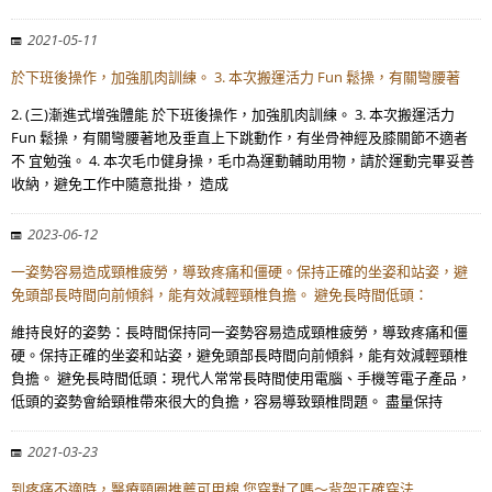
2021-05-11
於下班後操作，加強肌肉訓練。 3. 本次搬運活力 Fun 鬆操，有關彎腰著
2. (三)漸進式增強體能 於下班後操作，加強肌肉訓練。 3. 本次搬運活力
Fun 鬆操，有關彎腰著地及垂直上下跳動作，有坐骨神經及膝關節不適者
不 宜勉強。 4. 本次毛巾健身操，毛巾為運動輔助用物，請於運動完畢妥善
收納，避免工作中隨意批掛， 造成
2023-06-12
一姿勢容易造成頸椎疲勞，導致疼痛和僵硬。保持正確的坐姿和站姿，避
免頭部長時間向前傾斜，能有效減輕頸椎負擔。 避免長時間低頭：
維持良好的姿勢：長時間保持同一姿勢容易造成頸椎疲勞，導致疼痛和僵
硬。保持正確的坐姿和站姿，避免頭部長時間向前傾斜，能有效減輕頸椎
負擔。 避免長時間低頭：現代人常常長時間使用電腦、手機等電子產品，
低頭的姿勢會給頸椎帶來很大的負擔，容易導致頸椎問題。 盡量保持
2021-03-23
到疼痛不適時，醫療頸圈推薦可用棉 您穿對了嗎～背架正確穿法