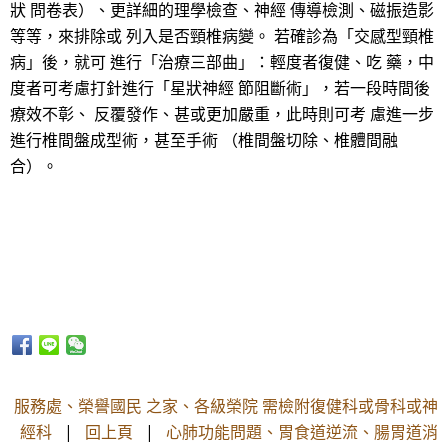
狀 問卷表）、更詳細的理學檢查、神經 傳導檢測、磁振造影
等等，來排除或 列入是否頸椎病變。 若確診為「交感型頸椎
病」後，就可 進行「治療三部曲」：輕度者復健、吃 藥，中
度者可考慮打針進行「星狀神經 節阻斷術」，若一段時間後
療效不彰、 反覆發作、甚或更加嚴重，此時則可考 慮進一步
進行椎間盤成型術，甚至手術 （椎間盤切除、椎體間融
合）。
服務處、榮譽國民 之家、各級榮院 需檢附復健科或骨科或神
經科
|
回上頁
|
心肺功能問題、胃食道逆流、腸胃道消