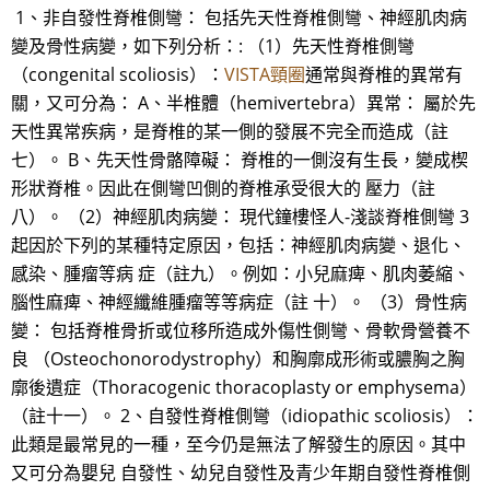
1、非自發性脊椎側彎： 包括先天性脊椎側彎、神經肌肉病
變及骨性病變，如下列分析：: （1）先天性脊椎側彎
（congenital scoliosis）：
VISTA頸圈
通常與脊椎的異常有
關，又可分為： A、半椎體（hemivertebra）異常： 屬於先
天性異常疾病，是脊椎的某一側的發展不完全而造成（註
七）。 B、先天性骨骼障礙： 脊椎的一側沒有生長，變成楔
形狀脊椎。因此在側彎凹側的脊椎承受很大的 壓力（註
八）。 （2）神經肌肉病變： 現代鐘樓怪人-淺談脊椎側彎 3
起因於下列的某種特定原因，包括：神經肌肉病變、退化、
感染、腫瘤等病 症（註九）。例如：小兒麻痺、肌肉萎縮、
腦性麻痺、神經纖維腫瘤等等病症（註 十）。 （3）骨性病
變： 包括脊椎骨折或位移所造成外傷性側彎、骨軟骨營養不
良 （Osteochonorodystrophy）和胸廓成形術或膿胸之胸
廓後遺症（Thoracogenic thoracoplasty or emphysema）
（註十一）。 2、自發性脊椎側彎（idiopathic scoliosis）：
此類是最常見的一種，至今仍是無法了解發生的原因。其中
又可分為嬰兒 自發性、幼兒自發性及青少年期自發性脊椎側