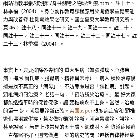
網站衛教單張/復健科/脊柱側彎之物理治 療.htm。 註十七、
林季福（2004）。身心動作教育課程應用於開發學童覺察能
力與改善脊 柱側彎效果之研究。國立臺東大學教育研究所。
頁 46。 註十八、同註十一。 註十九、同註十一。 註二十、
同註十一。 註二十一、同註十一。 註二十二、同註十七。 註
二十三、林季福（2004）。
事實上，只要排除各專科的 重大毛病（如腦腫瘤、心肺疾
病、梅尼 爾氏症、腸胃病、精神異常等），病人 積極治療後
還是找不真正的「病母」， 不妨考慮是否「頸椎病」引起。
頸椎病如何治療？ 老話一句：「預防勝於治療。」最 好大家
都能透過平時的保養保健，讓 頸椎病永不上身。當然，治療
的第一 步，就是要診斷正確。
美國aspen
很多病症會和 頸椎
退化混淆或併存，若沒做好鑑別 診斷，就容易漏診、誤診、
甚至誤醫。 若是上肢常見的五十肩、網球肘、腕 隧道症候群
一直都醫不好，則需做進 一步的病史詢問（包括自律神經症