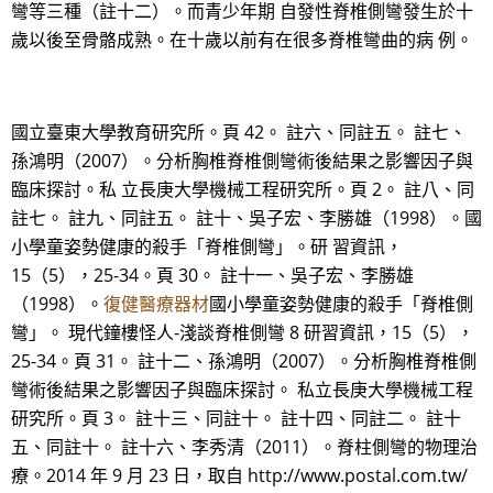
彎等三種（註十二）。而青少年期 自發性脊椎側彎發生於十
歲以後至骨骼成熟。在十歲以前有在很多脊椎彎曲的病 例。
國立臺東大學教育研究所。頁 42。 註六、同註五。 註七、
孫鴻明（2007）。分析胸椎脊椎側彎術後結果之影響因子與
臨床探討。私 立長庚大學機械工程研究所。頁 2。 註八、同
註七。 註九、同註五。 註十、吳子宏、李勝雄（1998）。國
小學童姿勢健康的殺手「脊椎側彎」。研 習資訊，
15（5），25-34。頁 30。 註十一、吳子宏、李勝雄
（1998）。
復健醫療器材
國小學童姿勢健康的殺手「脊椎側
彎」。 現代鐘樓怪人-淺談脊椎側彎 8 研習資訊，15（5），
25-34。頁 31。 註十二、孫鴻明（2007）。分析胸椎脊椎側
彎術後結果之影響因子與臨床探討。 私立長庚大學機械工程
研究所。頁 3。 註十三、同註十。 註十四、同註二。 註十
五、同註十。 註十六、李秀清（2011）。脊柱側彎的物理治
療。2014 年 9 月 23 日，取自 http://www.postal.com.tw/