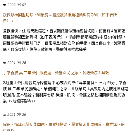
2022-06-07
鏡做頸椎間盤切除，術後有 4 醫療護膝推薦種類型補骨術（如下表所
示）。
且恢復快，住 院天數縮短，皆以顯微鏡做頸椎間盤切除，術後有 4 醫療護
膝推薦種類型補骨術（如下表所 示）。 微創手術是醫療界中很夯的話題，
頸椎顯微手術目前已是一個常規且相對安全 的手術。因其傷口小，減壓徹
底，且恢復快，住院天數縮短，醫療護膝推薦幾乎
2021-08-26
手掌義肢 具 二年 榮民服務處、榮譽國民 之家、各級榮院 1.具效
2.經臺北榮民總醫院身障重建中 心或合約單位專業量製。 三九 部分手掌義
肢 具 二年 榮民服務處、榮譽國民 之家、各級榮院 1.具效期內之肢體障礙證
明(檢附 正本驗證；新制第七類-神經、肌 肉、骨骼之移動相關構造及其功
能 05 肢體障礙者)。
2021-09-26
臟器，造成心肺功能問題、胃食道逆流、腸胃道消化問題等，脊椎矯正器
這些都