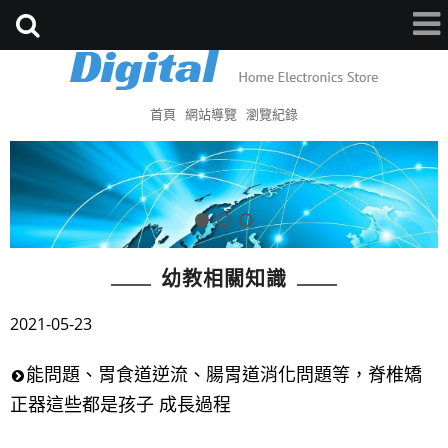
首頁
網站導覽
瀏覽紀錄
幼教相關知識
2021-05-23
能問題、胃食道逆流、腸胃道消化問題等，脊椎矯
正器這些都是孩子 成長過程