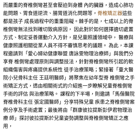
而嚴重的脊椎側彎甚至會壓迫到身體 內的臟器，造成心肺功
能問題、胃食道逆流、腸胃道消化問題等，
脊椎矯正器
這些
都是孩子 成長過程中的重重阻礙。棘手的是，七成以上的脊
椎側彎無法找到確切致病原因， 因此對於如何選擇適切處置
方式、制定妥善運動介入方針，是兒童照護領域中， 醫療與
健康照護相關從業人員不得不審慎思考的議題。 為此，本課
程邀請到「愛心婦幼健康聯盟 唐詠雯物理治療師」與我們分
享脊 椎側彎處理原則與調整技法，針對脊椎側彎所引起的軟
組織傷害與疼痛提供系統性 徒手治療策略；緊接著「臺大醫
院小兒骨科主任 王廷明醫師」將聚焦在幼年型脊 椎側彎之手
術矯正方式，透由相關術式的介紹進一步瞭解兒童脊椎側彎
手術的評估 與治療策略。 課程的下半場，則邀請「馬偕醫院
脊椎骨科主任 張定國醫師」分享特殊兒童 疾患之脊椎側彎案
例分享及手術處置；最後將由「群康彼拉提斯彭伊君物理治
療 師」探討彼拉提斯於兒童姿勢調整與脊椎側彎矯正之應
用，