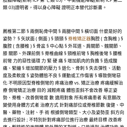
肢體障礙(新制 ICF 第 七類 05)、平衡機能障礙(新制 ICF 第二
類 03)證明者，得以身心障礙 證明正本替代診斷書。
薦椎第二節 § 兩側恥骨中間 § 兩腿中間 § 橫切面 什麼是好的
姿勢？ § 矢狀面 ( 側面 ) § 頭頸 §
脊椎矯正器
胸腔 ( 含胸椎 ) §
腹腔 ( 含腰椎 ) § 骨盆 § 中心點 § 外耳道、肩關節、髖關節、
膝 關節、外踝前側 § 脊椎曲線 § 頸椎前彎 § 胸椎後彎 § 腰椎
前彎 力的惡性循環 力 緊 硬 痛 § 增加肌肉的負擔 § 造成酸
痛、緊繃 § 增加關節的壓力 § 退化、骨刺 § 失去彈性、活動
度及柔軟度 § 姿勢體態不良 § 運動或工作傷害 § 導致側彎惡
化 不明原因型脊椎側彎的 疼痛治療 vs. 矯正治療 疼痛緩解治
療 側彎矯正治療 目的 減輕疼痛 體態歪斜不會改善 導正姿
勢、脊椎、改善側彎度 數 適用對象 所有疼痛患者 有意願改
變使用身體方式者 治療方式 針對痛部位或脊椎節數 復健、中
醫、藥物、注射、手 術 根據側彎類型、大小及姿勢歪 斜方向
去進行設計 ; 不特別針對疼痛部位進行治療 最終目標 改善疼