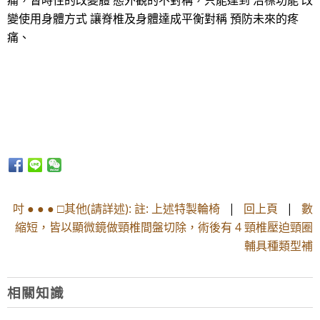
痛，暫時性的改變體 態外觀的不對稱，只能達到 治標功能 改
變使用身體方式 讓脊椎及身體達成平衡對稱 預防未來的疼
痛、
吋 ● ● ● □其他(請詳述): 註: 上述特製輪椅
|
回上頁
|
數
縮短，皆以顯微鏡做頸椎間盤切除，術後有 4 頸椎壓迫頸圈
輔具種類型補
相關知識