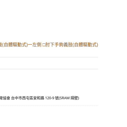
(自體驅動式)一左側 □肘下手鉤義肢(自體驅動式)
脊椎側彎協會 台中市西屯區安和路 120-9 號(SRAM 隔壁)