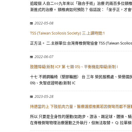
追蹤個 人自二○○九年來以「融合手術」治療 的兩百多位頸
漸進式的治療。 頸椎病如何預防？ 俗話說：「坐乎正，才會
2022-05-08
TSS (Taiwan Scoliosis Society) 三.上課時間:1
正方法。 二.主辦單位:台灣脊椎側彎協會 TSS (Taiwan Scolios
2022-06-07
肢體障礙(新制 ICF 第 七類 05)、平衡機能障礙(新制 I
十七 不銹鋼輪椅（塑膠輪圈） 台 三年 榮民服務處、榮譽國民 之家
09)、失智症證明者(新制 IC
2023-05-28
持適當的上 下肢肌肉力量，醫療護膝推薦若因側彎而都不運
所以 只要是全身性的運動(如跑步、游泳、踢足球、體操、
在脊椎側彎物理治療運動之外執行，但無法取替。 Q: 拉單槓