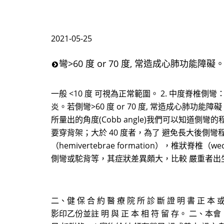
2021-05-25
彎>60 度 or 70 度, 常造成心肺功能障礙
一般 <10 度 可視為正常範圍。 2. 中度脊椎側彎：側彎 2
炎。若側彎>60 度 or 70 度, 常造成心肺功
所量出的角度(Cobb angle)我們可以知道側
要穿背架；大於 40 度者，為了 避免長大後側彎程
（hemivertebrae formation），椎狀脊椎（
側彎或駝背等，其症狀差異頗大，比較 嚴重者出
二、健 保 合 約 醫 療 院 所 診 斷 證 明 書 
影印乙份並註 明 與 正 本 相 符 留 存。 二