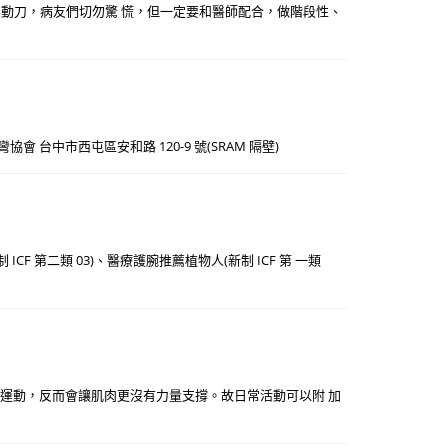
要動刀，病友們切勿驚 慌，但一定要和醫師配合，做階段性、
脊椎側彎協會 台中市西屯區安和路 120-9 號(SRAM 隔壁)
CF 第二類 03)、醫療護腕推薦植物人(新制 ICF 第 一類
不運動，反而會讓肌肉更沒有力量支撐。故日常活動可以附 加