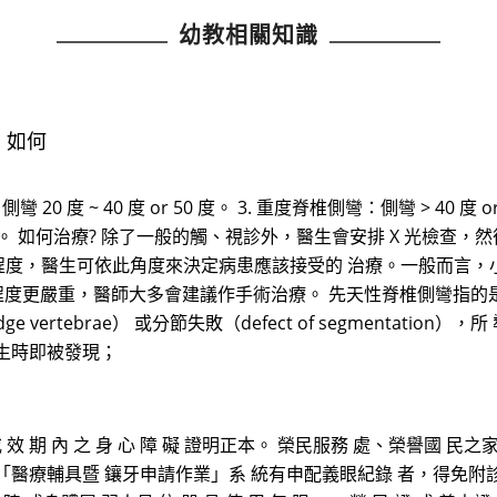
幼教相關知識
。 如何
0 度 ~ 40 度 or 50 度。 3. 重度脊椎側彎：側彎 > 40 度 or 
能障礙。 如何治療? 除了一般的觸、視診外，醫生會安排 X 光檢查
彎的程度，醫生可依此角度來決定病患應該接受的 治療。一般而言，小於
度更嚴重，醫師大多會建議作手術治療。 先天性脊椎側彎指的是因脊椎
wedge vertebrae） 或分節失敗（defect of segment
生時即被發現；
正 本 或 效 期 內 之 身 心 障 礙 證明正本。 榮民服務 處、榮譽
、本會「醫療輔具暨 鑲牙申請作業」系 統有申配義眼紀錄 者，得免附診