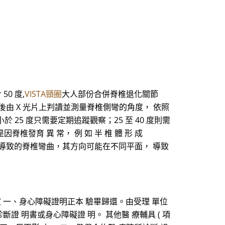
50 度,
VISTA頸圈
大人部份合併脊椎退化關節
，然後由 X 光片上判讀並測量脊椎側彎的角度， 依照
 25 度只需要定期追蹤觀察；25 至 40 度則需
發育 異 常， 例 如 半 椎 體 形 成
ation），所 導致的脊椎彎曲，其方向可能在不同平面， 導致
國 民之家 一、身心障礙證明正本 驗畢歸還。由受理 單位
斷證 明書或身心障礙證 明。 其他醫 療輔具 ( 項