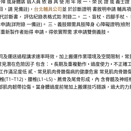
障 或身體孱 弱人員 依 器 具 使 用 年 限 一、榮 民 證 或 義
目，請 見備註)，
台北輔具公司
並 於診斷證明 書敘明申請 輔具
代診斷書， 評估紀錄表格式如 附錄二。 二、盲杖、四腳手杖、
申請(詳附錄 一備註)。 三、義肢類需具肢障身 心障礙證明(檢附
而重新製作者始得 申請。得依實際需 求申請雙側義肢。
同及運送過程講求速率時效，加上搬運作業環境及空間限制，常
在危險因子 包含： • 長期及重複動作 • 過度使力 • 不正確
 工作滿足度低 貳、常見肌肉骨骼傷病的健康危害 常見肌肉骨骼傷病
椎(T1~T12)、腰椎(L1~L5)、薦骨及尾骨形成，內 含脊
部肌肉韌帶拉傷。當身體過度前彎加上搬運技巧錯誤，過大的力
，