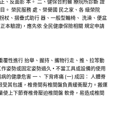
士證 正、反面影 本。 二、健保合約醫 療院所診斷 證
項目。 榮民服務 處、榮譽國 民之家、各 級榮院
 拐杖、摺疊式助行 器、一般型輪椅、 洗澡、便盆
 正本驗證)，應先依 全民健康保險相關 規定申請
重覆性進行 抬舉、握持、攜物行走、推、拉等動
工作姿勢或固定姿勢過久 • 不當工具或設備的使用
的健康危害 一、 下背疼痛 (一) 成因： 人體脊
髓及神經根受其包護，椎骨間有椎間盤負責緩衝壓力。搬運
量使上下節脊椎骨壓迫椎間盤 軟骨，易造成椎間