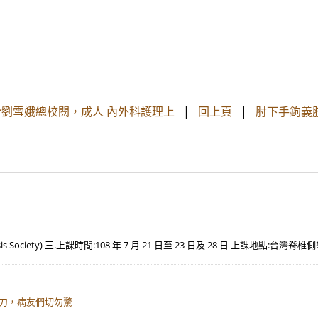
‧於劉雪娥總校閱，成人 內外科護理上
|
回上頁
|
肘下手鉤義肢
is Society) 三.上課時間:108 年 7 月 21 日至 23 日及 28 日 上課地點:台灣
動刀，病友們切勿驚