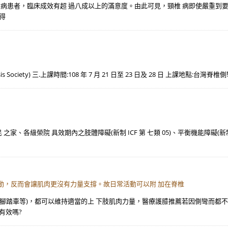
椎病患者，臨床成效有超 過八成以上的滿意度。由此可見，頸椎 病即使嚴重到
得
is Society) 三.上課時間:108 年 7 月 21 日至 23 日及 28 日 上課地點:台灣
、各級榮院 具效期內之肢體障礙(新制 ICF 第 七類 05)、平衡機能障礙(新制 I
動，反而會讓肌肉更沒有力量支撐。故日常活動可以附 加在脊椎
騎腳踏車等)，都可以維持適當的上 下肢肌肉力量，醫療護膝推薦若因側彎而都
有效嗎?