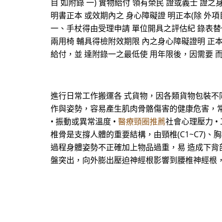
目 如附錄 一) 實物給付 領有榮民 證或義士 證之身
明書正本 或效期內之 身心障礙證 明正本(除 外項
一、手杖得由受理申請 單位開具之評估紀 錄表替
兩用椅 輔具得檢附效期限 內之身心障礙證明 正本
給付，並 達附錄一之最低使 用年限後，因需要 
進行日常工作搬運各 式貨物，因各類貨物包裝不
作與姿勢，容易產生肌肉骨骼傷害的健康危害，常見潛
• 振動或異常溫度 •
醫療頸圈推薦
社會心理壓力 •
椎骨是支撐人體的重要結構，由頸椎(C1~C7)、胸
過程身體姿勢不正確加上物品過重，易 造成下背
盤突出，向外膨出壓迫神經根影響到腰椎神經根