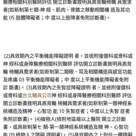
醫療相關科別醫師評估 開立診斷書敘明具高背輪椅輔 具需求
者(如新制第七類-神 經、肌肉、骨骼之移動相關構 造及其功
能 05 肢體障礙者；中 度以上肢障者免附診斷書)。
(2)具效期內之平衡機能障礙證明 者，並檢附復健科或骨科或
神 經科或身障醫療相關科別醫師 評估開立診斷書敘明具高背
輪 椅輔具需求者(如新制第二類眼、耳及相關構造與感官功能
及疼痛 03 平衡機能障礙者；中 度以上平衡機能障礙者免附
診 斷書)。 (3)具效期內之失智症障礙證明 者，並檢附復健科
或骨科或
台北輔具公司
神 經科或身障醫療相關科別醫師 評估
開立診斷書敘明具高背輪 椅輔具需求者(如新制第一類神經系
統構造及精神、心智功 能 10 失智症者；中度以上失智 症者
免附診斷書)。 (4)植物人(檢附地區級以上醫院 開立之診斷
書，或具新制第七 類-第一類神經系統構造及精 神、心智功
能 09 植物人之障礙 證明者)。 (5)具效期內之上列任一種障礙