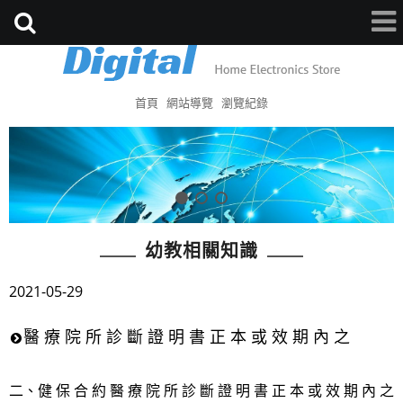
首頁
網站導覽
瀏覽紀錄
幼教相關知識
2021-05-29
醫 療 院 所 診 斷 證 明 書 正 本 或 效 期 內 之
二、健 保 合 約 醫 療 院 所 診 斷 證 明 書 正 本 或 效 期 內 之