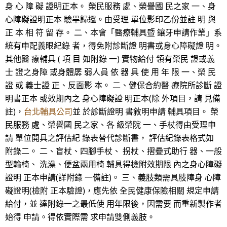
身 心 障 礙 證明正本。 榮民服務 處、榮譽國 民之家 一、身
心障礙證明正本 驗畢歸還。由受理 單位影印乙份並註 明 與
正 本 相 符 留 存。 二、本會「醫療輔具暨 鑲牙申請作業」系
統有申配義眼紀錄 者，得免附診斷證 明書或身心障礙證 明。
其他醫 療輔具 ( 項 目 如附錄 一) 實物給付 領有榮民 證或義
士 證之身障 或身體孱 弱人員 依 器 具 使 用 年 限 一、榮 民
證 或 義士證 正、反面影 本。 二、健保合約醫 療院所診斷 證
明書正本 或效期內之 身心障礙證 明正本(除 外項目，請 見備
註)，
台北輔具公司
並 於診斷證明 書敘明申請 輔具項目。 榮
民服務 處、榮譽國 民之家、各 級榮院 一、手杖得由受理申
請 單位開具之評估紀 錄表替代診斷書， 評估紀錄表格式如
附錄二。 二、盲杖、四腳手杖、 拐杖、摺疊式助行 器、一般
型輪椅、 洗澡、便盆兩用椅 輔具得檢附效期限 內之身心障礙
證明 正本申請(詳附錄 一備註)。 三、義肢類需具肢障身 心障
礙證明(檢附 正本驗證)，應先依 全民健康保險相關 規定申請
給付，並 達附錄一之最低使 用年限後，因需要 而重新製作者
始得 申請。得依實際需 求申請雙側義肢。