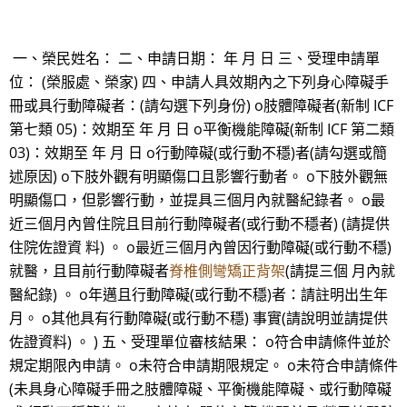
一、榮民姓名： 二、申請日期： 年 月 日 三、受理申請單
位： (榮服處、榮家) 四、申請人具效期內之下列身心障礙手
冊或具行動障礙者：(請勾選下列身份) o肢體障礙者(新制 ICF
第七類 05)：效期至 年 月 日 o平衡機能障礙(新制 ICF 第二類
03)：效期至 年 月 日 o行動障礙(或行動不穩)者(請勾選或簡
述原因) o下肢外觀有明顯傷口且影響行動者。 o下肢外觀無
明顯傷口，但影響行動，並提具三個月內就醫紀錄者。 o最
近三個月內曾住院且目前行動障礙者(或行動不穩者) (請提供
住院佐證資 料) 。 o最近三個月內曾因行動障礙(或行動不穩)
就醫，且目前行動障礙者
脊椎側彎矯正背架
(請提三個 月內就
醫紀錄) 。 o年邁且行動障礙(或行動不穩)者：請註明出生年
月。 o其他具有行動障礙(或行動不穩) 事實(請說明並請提供
佐證資料) 。 ) 五、受理單位審核結果： o符合申請條件並於
規定期限內申請。 o未符合申請期限規定。 o未符合申請條件
(未具身心障礙手冊之肢體障礙、平衡機能障礙、或行動障礙