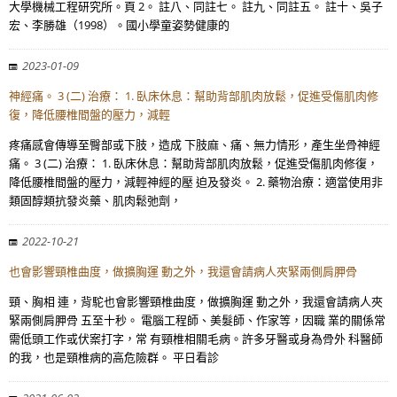
大學機械工程研究所。頁 2。 註八、同註七。 註九、同註五。 註十、吳子
宏、李勝雄（1998）。國小學童姿勢健康的
2023-01-09
神經痛。 3 (二) 治療： 1. 臥床休息：幫助背部肌肉放鬆，促進受傷肌肉修
復，降低腰椎間盤的壓力，減輕
疼痛感會傳導至臀部或下肢，造成 下肢麻、痛、無力情形，產生坐骨神經
痛。 3 (二) 治療： 1. 臥床休息：幫助背部肌肉放鬆，促進受傷肌肉修復，
降低腰椎間盤的壓力，減輕神經的壓 迫及發炎。 2. 藥物治療：適當使用非
類固醇類抗發炎藥、肌肉鬆弛劑，
2022-10-21
也會影響頸椎曲度，做擴胸運 動之外，我還會請病人夾緊兩側肩胛骨
頸、胸相 連，背駝也會影響頸椎曲度，做擴胸運 動之外，我還會請病人夾
緊兩側肩胛骨 五至十秒。 電腦工程師、美髮師、作家等，因職 業的關係常
需低頭工作或伏案打字，常 有頸椎相關毛病。許多牙醫或身為骨外 科醫師
的我，也是頸椎病的高危險群。 平日看診