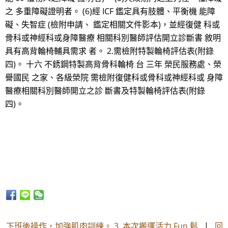
之 多重障礙證明者。 (6)經 ICF 鑑定具有肢體、平衡機 能障
礙、失智症 (檢附申請、 鑑定相關文件影本)，並經復健 科或
骨科或神經科或身障醫療 相關科別醫師評估開立診斷書 敘明
具有高背輪椅輔具需求 者。 2.需檢附特製輪椅評估表(附錄
四)。 十六 不銹鋼特製高背骨科輪椅 台 三年 榮民服務處、榮
譽國民 之家、各級榮院 需檢附復健科或骨科或神經科或 身障
醫療相關科別醫師開立之診 斷書及特製輪椅評估表(附錄
四)。
下班後操作，加強肌肉訓練。 3. 本次搬運活力 Fun 鬆
|
回