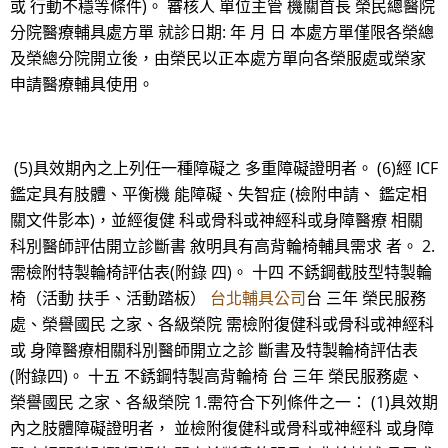
或 行動不穩等條件)。 審核人 單位主管 機關首長 榮民總醫院
分院醫療輔具處方單 就診日期: 年 月 日 本處方單僅限各榮總
及榮總分院開立後，由榮民以正本處方單向各榮服處或榮家
申請醫療輔具使用。
(5)具效期內之上列任一種障礙之 多重障礙證明者。 (6)經 ICF
鑑定具有肢體、平衡機 能障礙、失智症 (檢附申請、 鑑定相
關文件影本)，並經復健 科或骨科或神經科或身障醫療 相關
科別醫師評估開立診斷書 敘明具有高背輪椅輔具需求 者。 2.
需檢附特製輪椅評估表(附錄 四)。 十四 不銹鋼截肢型特製輪
椅（活動 扶手、活動踏板）
台北輔具公司
台 三年 榮民服務
處、榮譽國民 之家、各級榮院 需檢附復健科或骨科或神經科
或 身障醫療相關科別醫師開立之診 斷書及特製輪椅評估表
(附錄四)。 十五 不銹鋼特製高背輪椅 台 三年 榮民服務處、
榮譽國民 之家、各級榮院 1.需符合下列條件之一： (1)具效期
內之肢體障礙證明者， 並檢附復健科或骨科或神經科 或身障