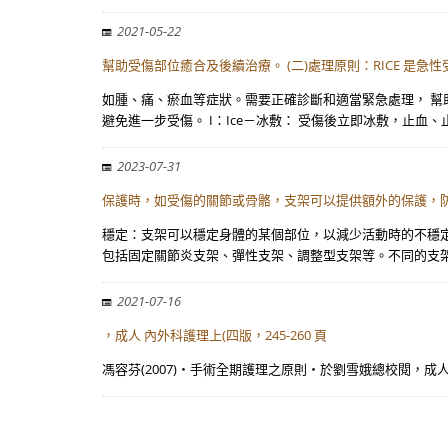
2021-05-22
幫助受傷部位癒合及後續治療。 (二)處理原則：RICE 是急性
如腫、痛、瘀血等症狀。需要正確診斷和適當緊急處理， 幫助受
避免進一步受傷。 I：Ice－冰敷： 受傷後立即冰敷，止血、
2023-07-31
保護時，如受傷的關節或骨骼，支架可以提供額外的保護，
穩定：支架可以穩定身體的某個部位，以減少活動時的不穩定
包括固定關節炎支架、彈性支架、調整型支架等。不同的支
2021-07-16
，成人 內外科護理上(四版，245-260 頁
馮容芬(2007)‧手術全期護理之原則‧於劉雪娥總校閱，成人 