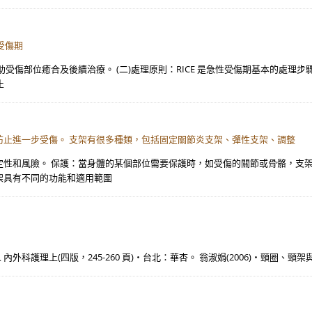
受傷期
傷部位癒合及後續治療。 (二)處理原則：RICE 是急性受傷期基本的處理步驟
止
防止進一步受傷。 支架有很多種類，包括固定關節炎支架、彈性支架、調整
性和風險。 保護：當身體的某個部位需要保護時，如受傷的關節或骨骼，支架
架具有不同的功能和適用範圍
內外科護理上(四版，245-260 頁)‧台北：華杏。 翁淑娟(2006)‧頸圈、