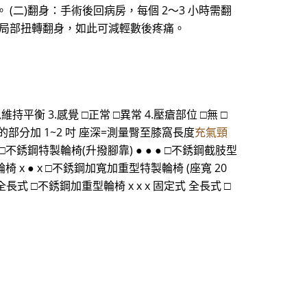
(二)翻身：手術後回病房，每個 2～3 小時需翻
部局部扭轉翻身，如此可減輕數後疼痛。
持平衡 3.感覺 □正常 □異常 4.壓瘡部位 □無 □
臀部最寬的部分加 1~2 吋 座深=測量臀至膝窩長度
充氣頸
 □不銹鋼特製輪椅(升撥腳靠) ● ● ● □不銹鋼截肢型
椅 x ● x □不銹鋼加寬加重型特製輪椅 (座寬 20
 全長式 □不銹鋼加重型輪椅 x x x 固定式 全長式 □