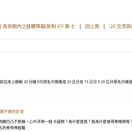
具效期內之肢體障礙(新制 ICF 第 七
|
回上頁
|
:20 交
上靜躺 20 分鐘 §可用毛巾捲捲成 20 公分及 15 公分 § 20 公分厚毛巾捲
體不適的症 狀
顯凹凸不對稱。心中浮現一個 大疑問？為什麼是我？我為什麼會得脊椎側彎？V
名的脊骨神經醫