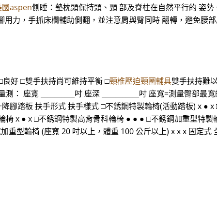
國aspen
側睡：墊枕頭保持頭、頸 部及脊柱在自然平行的 姿勢。 
腳用力，手抓床欄輔助側翻，並注意肩與臀同時 翻轉，避免腰
 □良好 □雙手扶持尚可維持平衡 □
頸椎壓迫頸圈輔具
雙手扶持難以維
測： 座寬 __________吋 座深 ___________吋 座寬=測量
升降腳踏板 扶手形式 扶手樣式 □不銹鋼特製輪椅(活動踏板) x ● x
輪椅 x ● x □不銹鋼特製高背骨科輪椅 ● ● ● □不銹鋼加重型特製輪
加重型輪椅 (座寬 20 吋以上，體重 100 公斤以上) x x x 固定式