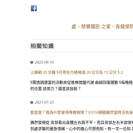
處、榮譽國民 之家、各級榮院 
相關知識
2022-06-10
上靜躺 20 分鐘 §可用毛巾捲捲成 20 公分及 15 公分 § 2
§需透過適當的活動來促進椎間盤代謝 曲線回復運動 §每晚睡前在床
的位置 該用力？還是該放鬆？
2021-07-25
麼是我？我為什麼會得脊椎側彎？VISTA頸圈雖然當時沒有身
偶然發現從 背部看出身體左右肩不平，而且背部左右半部很明
到處求醫的著急情緒，心中的擔心可想而知。有一次一位知 