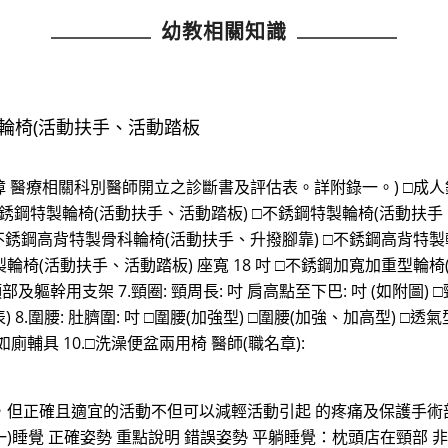
幼教相關知識
製輪椅(活動扶手、活動踏板
醫療相關科別醫師開立之診斷書及評估表。詳附錄一。) □成人鋁
銹鋼特製輪椅(活動扶手、活動踏板) □不銹鋼特製輪椅(活動扶手
□不銹鋼高背特製骨科輪椅(活動扶手、升撥腳靠) □不銹鋼高背特製
製輪椅(活動扶手、活動踏板) 座寬 18 吋 □不銹鋼加寬加重型輪椅
幹用支架 7.頸圈: 頸周長: 吋 肩高點至下巴: 吋 (如附圖) □頸圈(M
 8.圍腰: 肚臍圍: 吋 □圍腰(加強型) □圍腰(加強、加高型) □透氣
廁輔具 10.□洗澡便盆兩用椅 醫師(職名章):
動，但正確且適宜的活動不但可以減輕活動引起 的疼痛及保護手
一)睡覺 正確姿勢 重點說明 錯誤姿勢 平躺睡覺：枕頭店在頸部