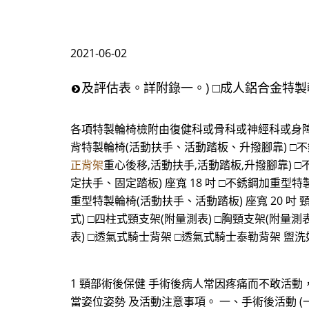
2021-06-02
及評估表。詳附錄一。) □成人鋁合金特
各項特製輪椅檢附由復健科或骨科或神經科或身障 
背特製輪椅(活動扶手、活動踏板、升撥腳靠) □不
正背架
重心後移,活動扶手,活動踏板,升撥腳靠) 
定扶手、固定踏板) 座寬 18 吋 □不銹鋼加重型特
重型特製輪椅(活動扶手、活動踏板) 座寬 20 吋 頸部及軀
式) □四柱式頸支架(附量測表) □胸頸支架(附量測表)
表) □透氣式騎士背架 □透氣式騎士泰勒背架 盥洗如
1 頸部術後保健 手術後病人常因疼痛而不敢活
當姿位姿勢 及活動注意事項。 一、手術後活動 (