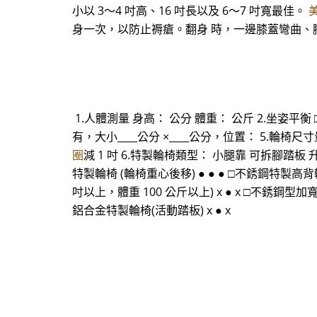
小以 3～4 吋高、16 吋長以及 6～7 吋寬最佳。
美
身一次，以防止褥瘡。翻身 時，一邊膝蓋彎曲、
1.人體測量 身高： 公分 體重： 公斤 2.坐姿平衡
有，大小____公分 ×____公分，位置： 5.輪椅尺寸量
圈
減 1 吋 6.特製輪椅類型： 小腿靠 可拆腳踏板 
特製輪椅 (輪椅重心後移) ● ● ● □不銹鋼特製高背
吋以上，體重 100 公斤以上) x ● x □不銹鋼型加寬
鋁合金特製輪椅(活動踏板) x ● x