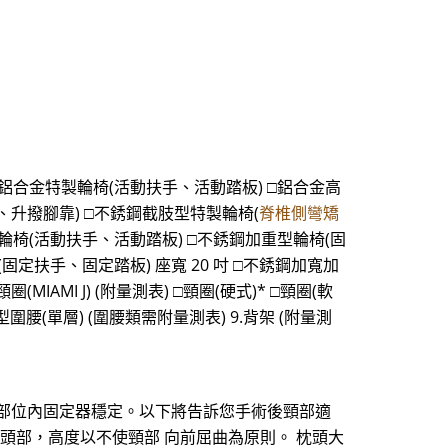
合金特製輪椅(活動扶手、活動踏板) □鋁合金高
、升撥腳靠) □不銹鋼截肢型特製輪椅(
脊椎側彎矯
輪椅(活動扶手、活動踏板) □不銹鋼加重型輪椅(固
(固定扶手、固定踏板) 座寬 20 吋 □不銹鋼加寬加
IAMI J) (附量測表) □頸圈(硬式)* □頸圈(軟
型圍腰(單層) (圍腰類需附量測表) 9.背架 (附量測
術部位內固定器穩定。以下將告訴您手術後頸部適
 非頭部，高度以不使頸部 向前屈曲為原則。 枕頭大