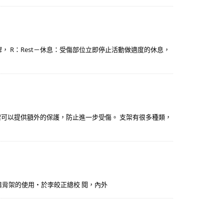
， R：Rest－休息：受傷部位立即停止活動做適度的休息，
可以提供額外的保護，防止進一步受傷。 支架有很多種類，
頸架與背架的使用‧於李皎正總校 閱，內外