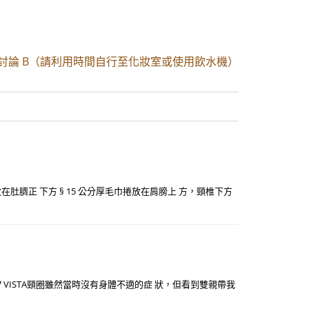
流與討論 B（請利用時間自行至化妝室或使用飲水機）
放在肚臍正 下方 § 15 公分厚毛巾捲放在肩膀上 方，頸椎下方
ISTA頸圈雖然當時沒有身體不適的症 狀，但看到雙親帶我