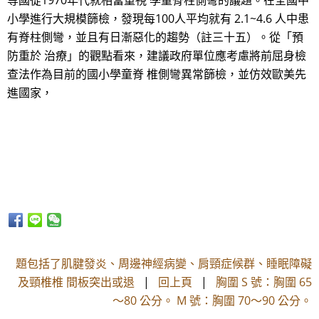
等國從1970年代就相當重視 學童脊柱側彎的議題。在全國中
小學進行大規模篩檢，發現每100人平均就有 2.1~4.6 人中患
有脊柱側彎，並且有日漸惡化的趨勢（註三十五）。從「預
防重於 治療」的觀點看來，建議政府單位應考慮將前屈身檢
查法作為目前的國小學童脊 椎側彎異常篩檢，並仿效歐美先
進國家，
題包括了肌腱發炎、周邊神經病變、肩頸症候群、睡眠障礙
及頸椎椎 間板突出或退
|
回上頁
|
胸圍 S 號：胸圍 65
～80 公分。 M 號：胸圍 70～90 公分。