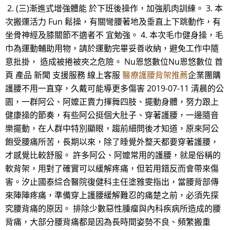
2. (三)漸進式增強體能 於下班後操作，加強肌肉訓練。 3. 本
次搬運活力 Fun 鬆操，有關彎腰著地及垂直上下跳動作，有
坐骨神經及膝關節不適者不 宜勉強。 4. 本次毛巾健身操，毛
巾為運動輔助用物，請於運動完畢妥善收納，避免工作中隨
意批掛， 造成被捲被夾之危險。 Nu恩悠數位Nu恩悠數位 首
頁 產品 新聞 支援服務 線上客服
醫療護腰背架推薦
企業團購
護腰不用一直穿，久戴可能導更多傷害 2019-07-11 清晨的公
園，一群阿公、阿嬤正賣力揮舞四肢、擺動身體，努力跟上
健康操的節奏，有些阿公挺個大肚子、穿著護腰，一邊隨音
樂擺動，在人群中特別顯眼，趨前細問後才知道，原來阿公
飽受腰痛所苦，長期以來，除了睡覺外整天都要穿著護腰，
才感覺比較舒服。 許多阿公、阿嬤常用的護腰，就是俗稱的
軟背架，用對了確實可以緩解疼痛，但若用錯反而會帶來傷
害。汐止國泰綜合醫院復健科主任塗雅雯指出，當腰背部傳
來陣陣疼痛，準備穿上護腰緩解難忍的痛楚之前，必須先探
究腰背痛的原因。 排除少數惡性腫瘤與內科疾病所造成的腰
背痛，大部分腰背痛都是因為長時間姿勢不良、頻繁搬重