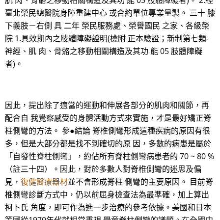
肌 肉、骨骼之移動相關構造及其功 能 05 肢體障礙者)。 2.經
臺北榮民總醫院身障重建中心 或合約單位專業量製。 三十 膝
下義肢－右側 具 二年 榮民服務處、榮譽國民 之家、各級榮
院 1.具效期內之肢體障礙證明(檢附 正本驗證；新制第七類-
神經、肌 肉、骨骼之移動相關構造及其功 能 05 肢體障礙
者)。
因此，提出除了適當的運動和伸展各部分的肌肉和關節，再
配合自 我覺察感受的身體活動方式來實施，才是最好矯正脊
柱側彎的方法。 參●結論 脊椎側彎形成這種疾病的原因有很
多，但是大部分都是找不到確切的原 因，多數的病患是屬於
「自發性脊柱側彎」，約佔所有脊柱側彎病患者的 70 ~ 80 %
（註三十四）。因此，對於多數人對脊椎側彎的迷思及偏
見，
復健醫療器材
並不會形成脊柱 側彎的主要原因。 目前脊
椎側彎診斷方式中，仍以前屈身檢查法為最準確，加上算出
柯卜氏 角度，即可作為進一步治療的參考依據。美國和日本