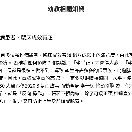
幼教相關知識
椎病患者，臨床成效有超
的兩百多位頸椎病患者，臨床成效有超 過八成以上的滿意度。由此
治療。 頸椎病如何預防？ 俗話說：「坐乎正，才會得人疼」「坐
白，但就是很多人做不到，導致 產生許許多多的低頭族、烏龜脖
康。因此，電腦或筆電的高 度，一定要與眼睛視線同一水平。使
0 人醫心傳2020.3 封面故事 而動全身 牽一頸 抬頭挺胸 為
單，就是「反向 操作」，藉著下顎內縮，除了可矯正頸 椎過直
包」，省力 又可防止上半身前傾或駝背。