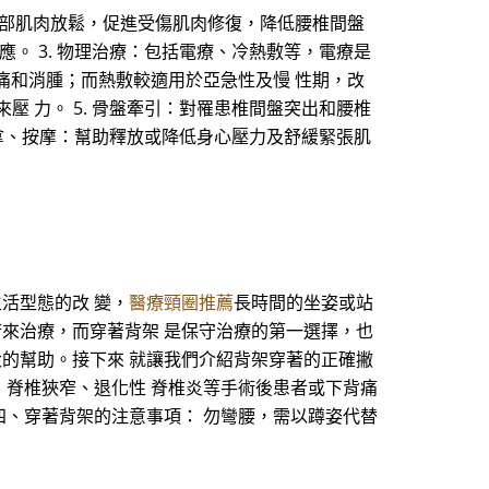
幫助背部肌肉放鬆，促進受傷肌肉修復，降低腰椎間盤
應。 3. 物理治療：包括電療、冷熱敷等，電療是
痛和消腫；而熱敷較適用於亞急性及慢 性期，改
壓 力。 5. 骨盤牽引：對罹患椎間盤突出和腰椎
 推拿、按摩：幫助釋放或降低身心壓力及舒緩緊張肌
生活型態的改 變，
醫療頸圈推薦
長時間的坐姿或站
術來治療，而穿著背架 是保守治療的第一選擇，也
大的幫助。接下來 就讓我們介紹背架穿著的正確撇
、脊椎狹窄、退化性 脊椎炎等手術後患者或下背痛
四、穿著背架的注意事項： 勿彎腰，需以蹲姿代替