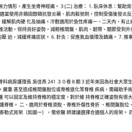
力情形，產生坐骨神經痛。 3 (二) 治療： 1. 臥床休息：
療：適當使用非類固醇類抗發炎藥、肌肉鬆弛劑，控制受傷後發炎反
，緩解肌肉硬 化及抽痛。冷敷適用於急性疼痛一、二天內，有止
脊椎活動，保持良好姿勢，減輕椎間盤、肌肉、韌帶、關節受到外來
 迫，減緩疼痛症狀。 6. 針灸：促進氣血循環及鎮痛。 7.
病房護理長 吳佳燕 241 ３０卷８期 3 近年來因為社會大眾
，嚴重 甚至造成椎間盤脫位或脊椎退化等脊椎 疾病，需藉助手
僅 可以固定及維持脊椎的穩定度，對於維 持脊椎正確姿勢有很
保護脊椎。 二、適用於脊椎滑脫、脊椎外傷性骨折 、椎間盤脫位
及泰勒式背架（如圖一），需依醫 師建議選擇合適個人的背架。 