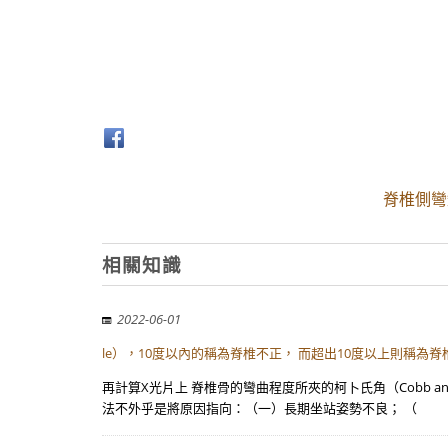
脊椎側彎
相關知識
2022-06-01
le），10度以內的稱為脊椎不正， 而超出10度以上則稱為
再計算X光片上 脊椎骨的彎曲程度所夾的柯卜氏角（Cobb a
法不外乎是將原因指向：（一）長期坐站姿勢不良； （