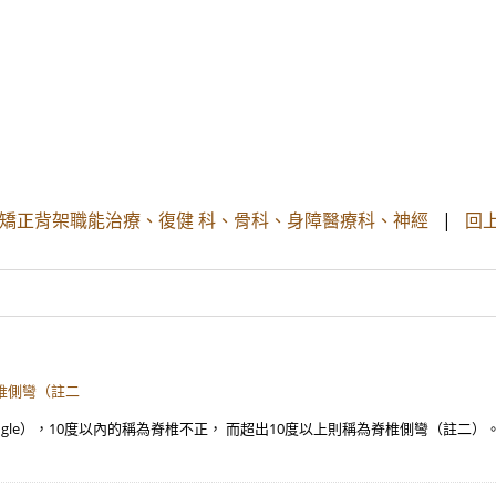
矯正背架職能治療、復健 科、骨科、身障醫療科、神經
|
回
脊椎側彎（註二
ngle），10度以內的稱為脊椎不正， 而超出10度以上則稱為脊椎側彎（註二）