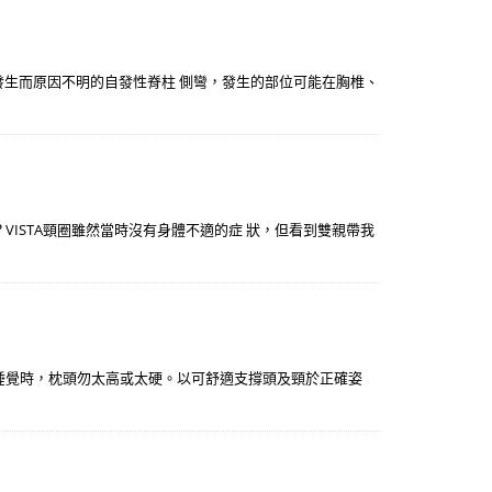
自行發生而原因不明的自發性脊柱 側彎，發生的部位可能在胸椎、
ISTA頸圈雖然當時沒有身體不適的症 狀，但看到雙親帶我
. 睡覺時，枕頭勿太高或太硬。以可舒適支撐頭及頸於正確姿