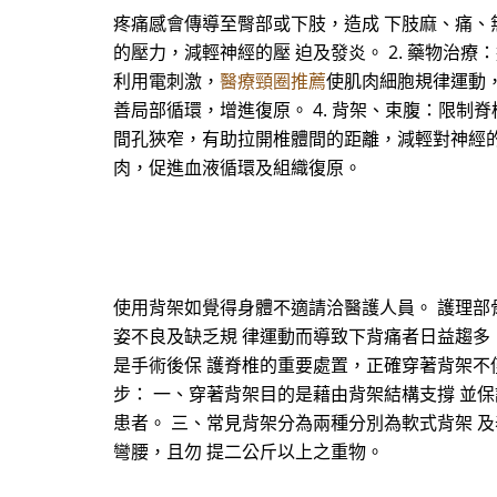
疼痛感會傳導至臀部或下肢，造成 下肢麻、痛、無
的壓力，減輕神經的壓 迫及發炎。 2. 藥物治
利用電刺激，
醫療頸圈推薦
使肌肉細胞規律運動
善局部循環，增進復原。 4. 背架、束腹：限制
間孔狹窄，有助拉開椎體間的距離，減輕對神經的壓
肉，促進血液循環及組織復原。
使用背架如覺得身體不適請洽醫護人員。 護理部骨科
姿不良及缺乏規 律運動而導致下背痛者日益趨多
是手術後保 護脊椎的重要處置，正確穿著背架不
步： 一、穿著背架目的是藉由背架結構支撐 並
患者。 三、常見背架分為兩種分別為軟式背架 
彎腰，且勿 提二公斤以上之重物。