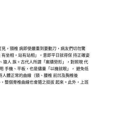
可見，頸椎 病即使嚴重到要動刀，病友們切勿驚
 有坐相，站有站相」，意即平日就得保 持正確姿
、猿人 族。古代人所謂「案牘勞形」，對照現 代
用 手機、平板，也是儘量「以機就眼」， 避免低
了保持人體正常的曲線（頸、腰椎 前凹及胸椎後
外，整個脊椎曲線也會隨之挺拔 起來。此外，上班