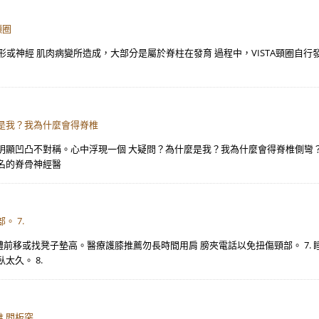
頸圈
椎畸形或神經 肌肉病變所造成，大部分是屬於脊柱在發育 過程中，VISTA頸圈
是我？我為什麼會得脊椎
顯凹凸不對稱。心中浮現一個 大疑問？為什麼是我？我為什麼會得脊椎側彎？V
名的脊骨神經醫
 7.
體前移或找凳子墊高。醫療護膝推薦勿長時間用肩 膀夾電話以免扭傷頸部。 7
太久。 8.
 間板突