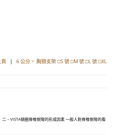
上頁
|
6 公分。 胸頸支架 □S 號 □M 號 □L 號 □XL
。 二、VISTA頸圈脊椎側彎的形成因素 一般人對脊椎側彎的看