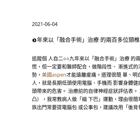
2021-06-04
年來以「融合手術」治療 的兩百多位頸
追蹤個 人自二○○九年來以「融合手術」治療 
慌，但一定要和醫師配合，做階段性、 漸進式的
勢，
美國aspen
才能遠離痠痛。道理很簡 單、明
人，就是長期低頭使用電腦、手機而 影響身體健
頭帶來的危害。 治療前的自律神經症狀評估表。 3
凸），我常教病人做「縮 下巴」運動，理由很簡
族出門常要提電腦包 或公事包，建議改用「後背