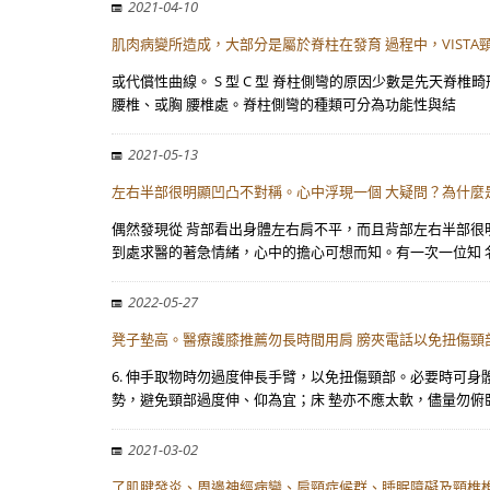
2021-04-10
肌肉病變所造成，大部分是屬於脊柱在發育 過程中，VISTA
或代償性曲線。 S 型 C 型 脊柱側彎的原因少數是先天脊
腰椎、或胸 腰椎處。脊柱側彎的種類可分為功能性與結
2021-05-13
左右半部很明顯凹凸不對稱。心中浮現一個 大疑問？為什麼
偶然發現從 背部看出身體左右肩不平，而且背部左右半部很明
到處求醫的著急情緒，心中的擔心可想而知。有一次一位知 
2022-05-27
凳子墊高。醫療護膝推薦勿長時間用肩 膀夾電話以免扭傷頸部。
6. 伸手取物時勿過度伸長手臂，以免扭傷頸部。必要時可身
勢，避免頸部過度伸、仰為宜；床 墊亦不應太軟，儘量勿俯臥
2021-03-02
了肌腱發炎、周邊神經病變、肩頸症候群、睡眠障礙及頸椎椎