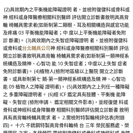
(2)具效期內之平衡機能障礙證明 者，並檢附復健科或骨科或
神 經科或身障醫療相關科別醫師 評估開立診斷書敘明具高背
輪 椅輔具需求者(如新制第二類眼、耳及相關構造與感官功能
及疼痛 03 平衡機能障礙者；中 度以上平衡機能障礙者免附
診 斷書)。 (3)具效期內之失智症障礙證明 者，並檢附復健科
或骨科或
台北輔具公司
神 經科或身障醫療相關科別醫師 評估
開立診斷書敘明具高背輪 椅輔具需求者(如新制第一類神經系
統構造及精神、心智功 能 10 失智症者；中度以上失智 症者
免附診斷書)。 (4)植物人(檢附地區級以上醫院 開立之診斷
書，或具新制第七 類-第一類神經系統構造及精 神、心智功
能 09 植物人之障礙 證明者)。 (5)具效期內之上列任一種障礙
之 多重障礙證明者。 (6)經 ICF 鑑定具有肢體、平衡機 能障
礙、失智症 (檢附申請、 鑑定相關文件影本)，並經復健 科或
骨科或神經科或身障醫療 相關科別醫師評估開立診斷書 敘明
具有高背輪椅輔具需求 者。 2.需檢附特製輪椅評估表(附錄
四)。 十六 不銹鋼特製高背骨科輪椅 台 三年 榮民服務處、榮