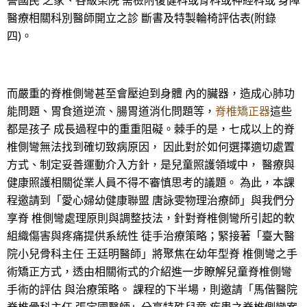
譽國民 之家、各級榮院 需檢附復健科或骨科或神經科或 身障
醫療相關科別醫師開立之診 斷書及特製輪椅評估表(附錄
四)。
而嚴重的脊椎側彎甚至會壓迫到身體 內的臟器，造成心肺功
能問題、胃食道逆流、腸胃道消化問題等，
脊椎矯正器
這些
都是孩子 成長過程中的重重阻礙。棘手的是，七成以上的脊
椎側彎無法找到確切致病原因， 因此對於如何選擇適切處置
方式、制定妥善運動介入方針，是兒童照護領域中， 醫療與
健康照護相關從業人員不得不審慎思考的議題。 為此，本課
程邀請到「愛心婦幼健康聯盟 唐詠雯物理治療師」與我們分
享脊 椎側彎處理原則與調整技法，針對脊椎側彎所引起的軟
組織傷害與疼痛提供系統性 徒手治療策略；緊接著「臺大醫
院小兒骨科主任 王廷明醫師」將聚焦在幼年型脊 椎側彎之手
術矯正方式，透由相關術式的介紹進一步瞭解兒童脊椎側彎
手術的評估 與治療策略。 課程的下半場，則邀請「馬偕醫院