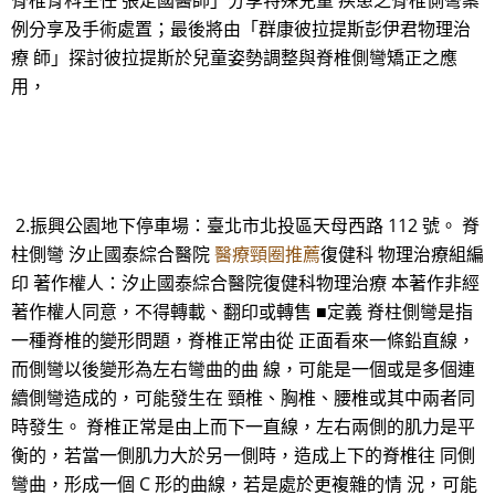
脊椎骨科主任 張定國醫師」分享特殊兒童 疾患之脊椎側彎案
例分享及手術處置；最後將由「群康彼拉提斯彭伊君物理治
療 師」探討彼拉提斯於兒童姿勢調整與脊椎側彎矯正之應
用，
2.振興公園地下停車場：臺北市北投區天母西路 112 號。 脊
柱側彎 汐止國泰綜合醫院
醫療頸圈推薦
復健科 物理治療組編
印 著作權人：汐止國泰綜合醫院復健科物理治療 本著作非經
著作權人同意，不得轉載、翻印或轉售 ■定義 脊柱側彎是指
一種脊椎的變形問題，脊椎正常由從 正面看來一條鉛直線，
而側彎以後變形為左右彎曲的曲 線，可能是一個或是多個連
續側彎造成的，可能發生在 頸椎、胸椎、腰椎或其中兩者同
時發生。 脊椎正常是由上而下一直線，左右兩側的肌力是平
衡的，若當一側肌力大於另一側時，造成上下的脊椎往 同側
彎曲，形成一個 C 形的曲線，若是處於更複雜的情 況，可能