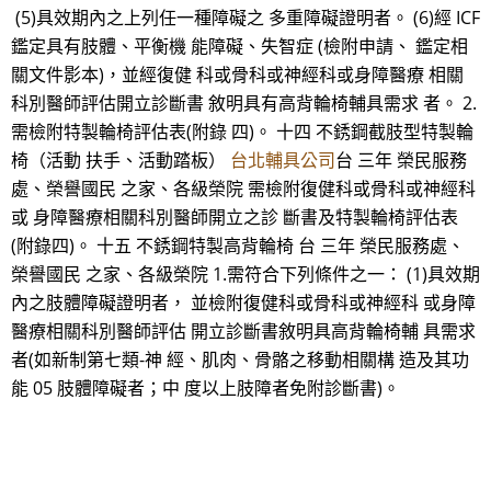
(5)具效期內之上列任一種障礙之 多重障礙證明者。 (6)經 ICF
鑑定具有肢體、平衡機 能障礙、失智症 (檢附申請、 鑑定相
關文件影本)，並經復健 科或骨科或神經科或身障醫療 相關
科別醫師評估開立診斷書 敘明具有高背輪椅輔具需求 者。 2.
需檢附特製輪椅評估表(附錄 四)。 十四 不銹鋼截肢型特製輪
椅（活動 扶手、活動踏板）
台北輔具公司
台 三年 榮民服務
處、榮譽國民 之家、各級榮院 需檢附復健科或骨科或神經科
或 身障醫療相關科別醫師開立之診 斷書及特製輪椅評估表
(附錄四)。 十五 不銹鋼特製高背輪椅 台 三年 榮民服務處、
榮譽國民 之家、各級榮院 1.需符合下列條件之一： (1)具效期
內之肢體障礙證明者， 並檢附復健科或骨科或神經科 或身障
醫療相關科別醫師評估 開立診斷書敘明具高背輪椅輔 具需求
者(如新制第七類-神 經、肌肉、骨骼之移動相關構 造及其功
能 05 肢體障礙者；中 度以上肢障者免附診斷書)。