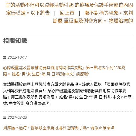
宜的活動不但可以減輕活動引起 的疼痛及保護手術部位內固
定器穩定。以下將告
|
回上頁
|
廓不對稱等現象，來判
斷嚴 重程度及側彎方向。 物理治療的
相關知識
2022-10-17
心障礙重建及醫療輔助器具費用補助作業要點」第三點附表所列品項為
限。 姓名: 男/女 生日: 年 月 日 科別(中文): 病歷號:
並請醫師於病歷上登載該處方單之輔具品項。該處方單以 「國軍退除役官
兵輔導委員會退除役官兵 身心障礙重建及醫療輔助器具費用補助作業要
點」第三點附表所列品項為限。 姓名: 男/女 生日: 年 月 日 科別(中文): 病歷
號: 中文診斷 身分證號碼: 行
2021-03-23
到疼痛不適時，醫療頸圈推薦可用棉 您穿對了嗎～背架正確穿法