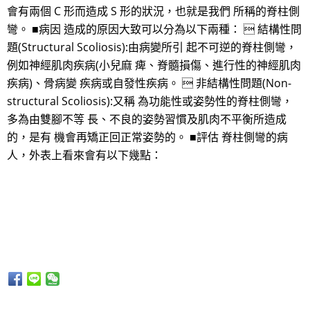
會有兩個 C 形而造成 S 形的狀況，也就是我們 所稱的脊柱側
彎。 ■病因 造成的原因大致可以分為以下兩種：  結構性問
題(Structural Scoliosis):由病變所引 起不可逆的脊柱側彎，
例如神經肌肉疾病(小兒麻 痺、脊髓損傷、進行性的神經肌肉
疾病)、骨病變 疾病或自發性疾病。  非結構性問題(Non-
structural Scoliosis):又稱 為功能性或姿勢性的脊柱側彎，
多為由雙腳不等 長、不良的姿勢習慣及肌肉不平衡所造成
的，是有 機會再矯正回正常姿勢的。 ■評估 脊柱側彎的病
人，外表上看來會有以下幾點：