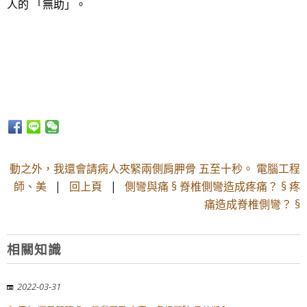
人的 「無助」。
動之外，我還會請病人夾緊兩側肩胛骨 五至十秒。 電腦工程
師、美
|
回上頁
|
側彎與痛 § 脊椎側彎造成疼痛？ § 疼
痛造成脊椎側彎？ §
相關知識
2022-03-31