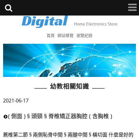
首頁
網站導覽
瀏覽紀錄
幼教相關知識
2021-06-17
( 側面 ) § 頭頸 § 脊椎矯正器胸腔 ( 含胸椎 )
薦椎第二節 § 兩側恥骨中間 § 兩腿中間 § 橫切面 什麼是好的