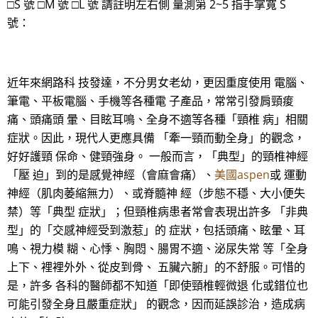
□S 號 □M 號 □L 號 請註明左右側 量測第 2~5 指手掌寬 S
號：
近年來網路科 技發達，不分男女老幼，更因重度使用 電腦、
筆電、平板電腦、手機等各種電 子產品，常常引發肩頸痠
痛、頭痛頭 暈、目眩耳鳴、全身不適等各種「頸椎 病」相關
症狀。因此，現代人更應具備 「牽一頸而動全身」的觀念，
好好護頸 保命、健頸強身。 一般而言，「典型」的頸椎神經
「壓 迫」到的是感覺神經（會麻會痛）、
美國aspen
或 運動
神經（肌肉萎縮無力）、或脊髓神 經（步態不穩、大小便失
禁）等「典型 症狀」；但頸椎病患者常會表現出許多 「非典
型」的「交感神經受到激惹」的 症狀，包括頭痛、眩暈、耳
鳴、視力模 糊、心悸、胸悶、腸胃不適、泌尿失常 等「全身
上下、裡裡外外、從皮到骨、 五臟六腑」的不舒服。可惜的
是，許多 各科的醫師都不知道「即使頸椎輕微退 化或錯位也
可能引發全身且嚴重症狀」 的觀念，因而延誤診治，造成病