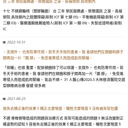
台 三年 榮民服務處、榮譽國民 之家、各級榮院 具效期內
十七 不銹鋼輪椅（塑膠輪圈） 台 三年 榮民服務處、榮譽國民 之家、各級
榮院 具效期內之肢體障礙(新制 ICF 第 七類 05)、平衡機能障礙(新制 ICF 第
二類 03)、醫療護腕推薦植物人(新制 ICF 第 一類 09)、失智症證明者(新制
IC
2022-10-31
、支撐外， 也有防寒作用。若冬天手術的患者，我 會請他們在頸圈和脖子
間再加一片「圍 脖」，免受風寒侵入而造成肌肉緊繃、
「保暖」也很 重要，配掛頸圈除了可以保護、支撐外， 也有防寒作用。若
冬天手術的患者，我 會請他們在頸圈和脖子間再加一片「圍 脖」，免受風
寒侵入而造成肌肉緊繃、 氣血不順。 31 人醫心傳2020.3 大林慈濟醫院交感
型頸椎病治療 復健 很多病
2021-06-25
易失去矯正後的效果 § 矯正主要彎度、犧牲次要彎度 § 沒有被背架包覆
不適 脊椎側彎造成的問題與治療方式 背架可能造成的問題 § 無法改變對正
確姿勢的認知 § 容易失去矯正後的效果 § 矯正主要彎度、犧牲次要彎度 §