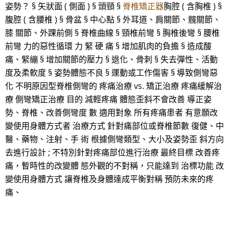
姿勢？ § 矢狀面 ( 側面 ) § 頭頸 §
脊椎矯正器
胸腔 ( 含胸椎 ) §
腹腔 ( 含腰椎 ) § 骨盆 § 中心點 § 外耳道、肩關節、髖關節、
膝 關節、外踝前側 § 脊椎曲線 § 頸椎前彎 § 胸椎後彎 § 腰椎
前彎 力的惡性循環 力 緊 硬 痛 § 增加肌肉的負擔 § 造成酸
痛、緊繃 § 增加關節的壓力 § 退化、骨刺 § 失去彈性、活動
度及柔軟度 § 姿勢體態不良 § 運動或工作傷害 § 導致側彎惡
化 不明原因型脊椎側彎的 疼痛治療 vs. 矯正治療 疼痛緩解治
療 側彎矯正治療 目的 減輕疼痛 體態歪斜不會改善 導正姿
勢、脊椎、改善側彎度 數 適用對象 所有疼痛患者 有意願改
變使用身體方式者 治療方式 針對痛部位或脊椎節數 復健、中
醫、藥物、注射、手 術 根據側彎類型、大小及姿勢歪 斜方向
去進行設計 ; 不特別針對疼痛部位進行治療 最終目標 改善疼
痛，暫時性的改變體 態外觀的不對稱，只能達到 治標功能 改
變使用身體方式 讓脊椎及身體達成平衡對稱 預防未來的疼
痛、