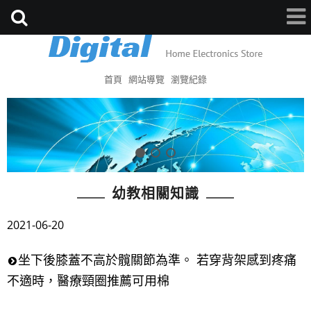
首頁
網站導覽
瀏覽紀錄
幼教相關知識
2021-06-20
坐下後膝蓋不高於髖關節為準。 若穿背架感到疼痛
不適時，醫療頸圈推薦可用棉