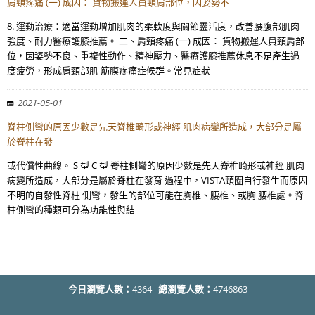
肩頸疼痛 (一) 成因： 貨物搬運人員頸肩部位，因姿勢不
8. 運動治療：適當運動增加肌肉的柔軟度與關節靈活度，改善腰腹部肌肉
強度、耐力醫療護膝推薦。 二、肩頸疼痛 (一) 成因： 貨物搬運人員頸肩部
位，因姿勢不良、重複性動作、精神壓力、醫療護膝推薦休息不足產生過
度疲勞，形成肩頸部肌 筋膜疼痛症候群。常見症狀
2021-05-01
脊柱側彎的原因少數是先天脊椎畸形或神經 肌肉病變所造成，大部分是屬
於脊柱在發
或代償性曲線。 S 型 C 型 脊柱側彎的原因少數是先天脊椎畸形或神經 肌肉
病變所造成，大部分是屬於脊柱在發育 過程中，VISTA頸圈自行發生而原因
不明的自發性脊柱 側彎，發生的部位可能在胸椎、腰椎、或胸 腰椎處。脊
柱側彎的種類可分為功能性與結
今日瀏覽人數：
4364
總瀏覽人數：
4746863