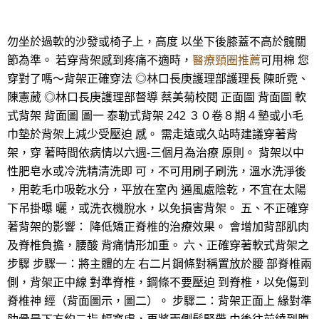
勿坐於過軟的沙發或椅子上，高度 以坐下後膝蓋不高於髖關
節為準。 若穿背架感到疼痛不適時，
醫療頸圈推薦
可用棉 您
穿對了嗎～背架正確穿法 ◎林口長庚護理部護理長 陳昕霓、
陳憲葳 ◎林口長庚護理部督導 蔡美菊校閱 正面圖 背面圖 軟
式背架 背面圖 圖一 泰勒式背架 242 ３０卷８期 4 墊或小毛
巾墊於背架上減少受壓迫 感。 需走遠或久站時建議穿著背
架，穿 著時間依病情以六週-三個月為治療 原則。 背架以中
性肥皂水或冷洗精清洗即 可，不可用刷子刷洗，溫水洗淨後
，用乾毛巾吸乾水分，平放在室內 通風處陰乾，不宜在太陽
下吊掛曝 曬，或洗衣機脫水，以免損害背架。 五、不正確穿
著背架的影響： 降低矯正脊椎的治療效果。 會增加背部肌肉
及脊椎負擔，腰酸 背痛情形加重。 六、正確穿著軟式背架之
步驟 步驟一：將主體的左 右二片鋼條對稱置放於腰 部脊椎兩
側，背架正中線 對準脊椎，鋼條不要壓迫 到脊椎，以免傷到
脊椎神 經（背面圖示，圖二）。 步驟二：背架正面上 緣對準