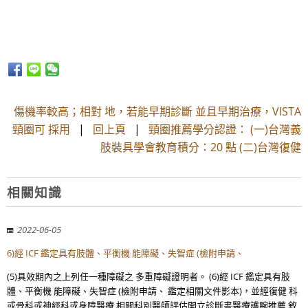
傷機率較高；相對 地，若能早期診斷 並且早期治療，VISTA
頸圈可 採用
|
回上頁
|
頸圈推薦學分認證： (一)台灣義
肢裝具學會教育積分：20 點 (二)台灣復健
相關知識
2022-06-05
6)經 ICF 鑑定具有肢體、平衡機 能障礙、失智症 (檢附申請、
(5)具效期內之上列任一種障礙之 多重障礙證明者。 (6)經 ICF 鑑定具有肢
體、平衡機 能障礙、失智症 (檢附申請、 鑑定相關文件影本)，並經復健 科
或骨科或神經科或身障醫療 相關科別醫師評估開立診斷書醫療護腕推薦 敘