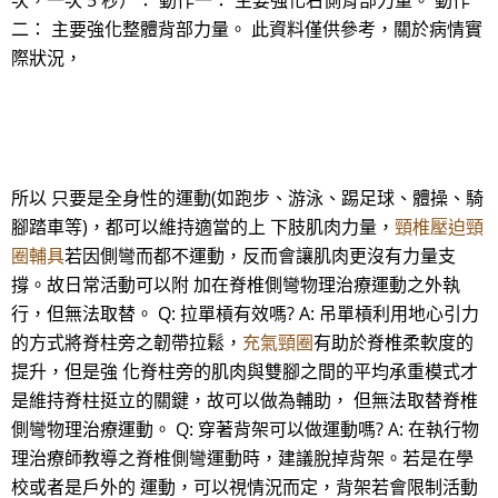
次，一次 5 秒）： 動作一： 主要強化右側背部力量。 動作
二： 主要強化整體背部力量。 此資料僅供參考，關於病情實
際狀況，
所以 只要是全身性的運動(如跑步、游泳、踢足球、體操、騎
腳踏車等)，都可以維持適當的上 下肢肌肉力量，
頸椎壓迫頸
圈輔具
若因側彎而都不運動，反而會讓肌肉更沒有力量支
撐。故日常活動可以附 加在脊椎側彎物理治療運動之外執
行，但無法取替。 Q: 拉單槓有效嗎? A: 吊單槓利用地心引力
的方式將脊柱旁之韌帶拉鬆，
充氣頸圈
有助於脊椎柔軟度的
提升，但是強 化脊柱旁的肌肉與雙腳之間的平均承重模式才
是維持脊柱挺立的關鍵，故可以做為輔助， 但無法取替脊椎
側彎物理治療運動。 Q: 穿著背架可以做運動嗎? A: 在執行物
理治療師教導之脊椎側彎運動時，建議脫掉背架。若是在學
校或者是戶外的 運動，可以視情況而定，背架若會限制活動