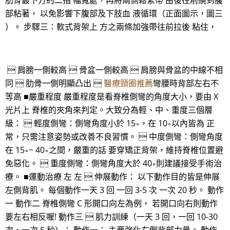
肋骨最下方約二指 幅寬處，再將兩側鬆緊帶 由後往前繞到腹
部粘著， 以免影響下腹部及下肢血 液循環（正面圖示，圖三
）。 步驟三：軟式背架上 方之兩條加強帶往前拉後 粘住，
 肩膀一側較高  骨盆一側較高  肩膀與骨盆的中線不相
同  肋骨一側明顯凸出 
醫療頸圈推薦
彎腰時背部左右不
等高 ■嚴重程度 嚴重程度是看脊椎側彎的角度大小，要由 X
光片上 脊椎的夾角來判定。大致分為輕、中、重度三個層
級：  輕度側彎：側彎角度小於 15∘，在 10∘以內皆為 正
常，只需注意姿勢或改善不良習慣。  中度側彎：側彎角度
在 15∘~ 40∘之間，嚴重的話 要穿矯正背架，維持脊椎位置避
免惡化。  重度側彎：側彎角度大於 40∘則建議接受手術治
療。 ■運動治療 左 左  伸展動作： 以下動作目的皆是伸展
左側背肌。 每個動作一天 3 回 一回 3-5 次 一次 20 秒。 動作
一 動作二 脊椎側彎 C 形開口向左為例， 若開口向右則動作
要左右相反喔! 動作三  肌力訓練（一天 3 回，一回 10-30