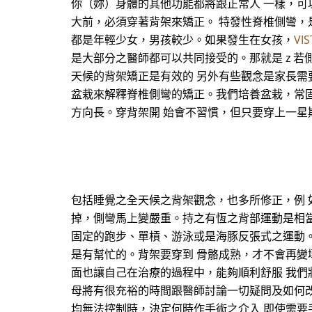
你（妳）身體的其他功能都將跟正常人 一樣，可
大前，必須穿著背架來矯正。 特發性脊椎側彎，
都是年輕少女，男孩較少。如果發生在女孩，
VI
是大部分之醫師都可以共同接受的。那就是 z 若側彎
天候的背架矯正是有效的 另外有些觀念是家長需要知
盆栽來解釋脊椎側彎的矯正。我們培養盆栽，常
方向長。穿背架開 始會不習慣，但只要穿上一星
包括睡覺之全天候之背架觀念，也多所修正，例
掉，側彎馬上變嚴重。持之有恆之背部運動是相當
固定的跑步、單槓、游泳或是海豚反張式之運動
是有幫忙的。背架要穿到 骨骼成熟，才不會再變
面也讓自己在治療的過程中，能夠順利舒服 我們
母將有很充裕的時間跟醫師討論一切疑問及如何改善。
均無法控制時，決定何時作手術之介入 即使需要