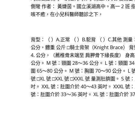
側彎 作者： 黃婕茵。國立溪湖高中。高一 2 班
咳不癒，在小兒科醫師聽診之下，
背型：（ ）A.正常 （ ）B.駝背 （ ）C.其他 
公分，體重 公斤 □騎士背架（Knight Brace） 
4. 公分，（薦椎骨末端至 肩胛骨下緣長度） 身高 公分，
公分。 M 號：頸圍 28～36 公分。 L 號：頸圍 34
圍 65～80 公分。 M 號：胸圍 70～90 公分。 L 
號 □XL 號 □XXL 號 □XXXL 號 量測肚臍圍。 S
吋。 XXL 號：肚圍介於 40～43 英吋。 XXXL 號
號：肚圍介於 33～36 英吋。 XL 號：肚圍介於 37～