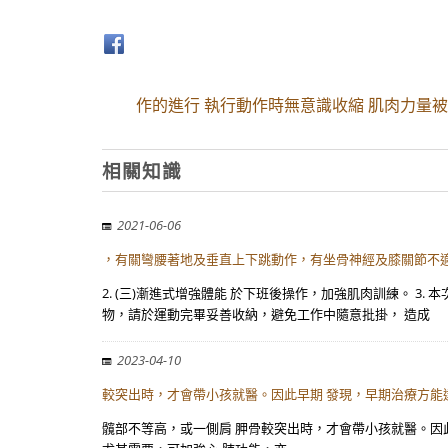
作的進行 執行動作時無意識收縮 肌肉力量
相關知識
2021-06-06
，有關彎腰著地及垂直上下跳動作，有坐骨神經及膝關節不適
2. (三)漸進式增強體能 於下班後操作，加強肌肉訓練。 3
物，請於運動完畢妥善收納，避免工作中隨意批掛， 造成
2023-04-10
較突出時，才會帶小孩就醫。因此早期 發現，早期治療方能
髖部不等高，或一側肩 胛骨較突出時，才會帶小孩就醫。因此早期 