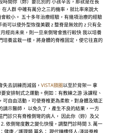
段時間你（妳）要比別的 小孩辛苦，那就是在長
，在人群 中確有萬分之三的機率，就比率來說大
機會較小。 五十多年治療經驗，有幾項治療的經驗
手術可以使外型恢復美觀 z 整脊是無效的 z 只有全
 若月經尚未來，則一旦來側彎會進行較快 我以培養
們培養盆栽一樣，將身體的脊椎固定，使它往直的
會失去訓練而減弱，
VISTA頸圈
以至於背架一 拿
母要安排制式之運動。例如：有教練之游 泳課程、
，可自由活動，可使脊椎更為柔軟，對身體及矯正
的請示醫師， 以免久了，產生不良的結果，一方
這門診只有脊椎側彎的病人， 因此你（妳）及父
. 依側彎度數之變化快慢，調整門診時間 3. 萬一
健康／護理類 篇名： 現代鐘樓怪人-淺談脊椎