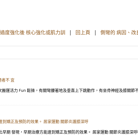
被過度強化後 核心強化或肌力訓
|
回上頁
|
側彎的 病因、
者不 宜
. 本次搬運活力 Fun 鬆操，有關彎腰著地及垂直上下跳動作，有坐骨神經及膝關節
達到矯正及預防的效果。 居家運動 關節炎護膝深呼
發現，早期治療方能達到矯正及預防的效果。 居家運動 關節炎護膝深呼吸運動(Deep 