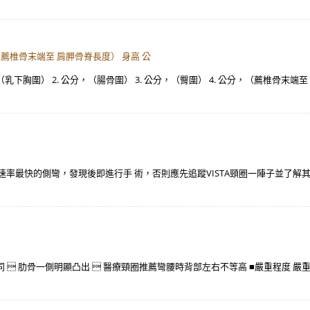
，（薦椎骨末端至 肩胛骨脊長度） 身高 公
公分，（乳下胸圍） 2. 公分，（腸骨圍） 3. 公分，（臀圍） 4. 公分，（薦椎骨末端
化速率最快的側彎，發現後即進行手 術，否則應先追蹤VISTA頸圈一陣子並了解
同  肋骨一側明顯凸出  醫療頸圈推薦彎腰時背部左右不等高 ■嚴重程度 嚴