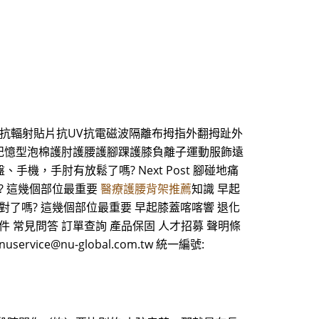
抗輻射貼片抗UV抗電磁波隔離布拇指外翻拇趾外
記憶型泡棉護肘護腰護腳踝護膝負離子運動服飾遠
鍵盤、手機，手肘有放鬆了嗎? Next Post 腳碰地痛
? 這幾個部位最重要
醫療護腰背架推薦
知識 早起
對了嗎? 這幾個部位最重要 早起膝蓋喀喀響 退化
件 常見問答 訂單查詢 產品保固 人才招募 聲明條
uservice@nu-global.com.tw 統一編號: