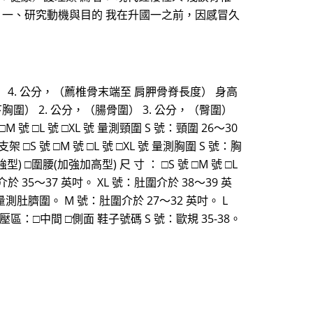
言： 一、研究動機與目的 我在升國一之前，因感冒久
臀圍） 4. 公分，（薦椎骨末端至 肩胛骨脊長度） 身高
（乳下胸圍） 2. 公分，（腸骨圍） 3. 公分，（臀圍）
號 □L 號 □XL 號 量測頸圍 S 號：頸圍 26～30
架 □S 號 □M 號 □L 號 □XL 號 量測胸圍 S 號：胸
型) □圍腰(加強加高型) 尺 寸 ： □S 號 □M 號 □L
介於 35～37 英吋。 XL 號：肚圍介於 38～39 英
號 量測肚臍圍。 M 號：肚圍介於 27～32 英吋。 L
 減壓區：□中間 □側面 鞋子號碼 S 號：歐規 35-38。