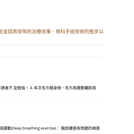
改良並提高背架的治療效果、骨科手術技術的進步以
不適者不 宜勉強。 4. 本次毛巾健身操，毛巾為運動輔助用
breathing exercise)： 胸部擴張有問題的病患