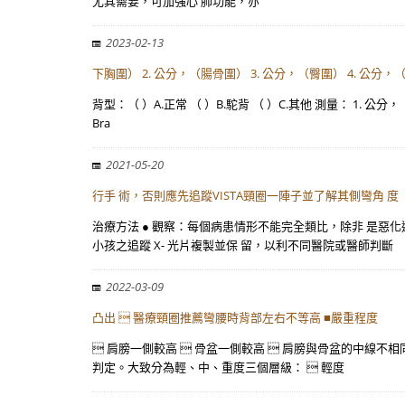
尤其需要，可加強心 肺功能，亦
2023-02-13
下胸圍） 2. 公分，（腸骨圍） 3. 公分，（臀圍） 4. 公分
背型：（ ）A.正常 （ ）B.駝背 （ ）C.其他 測量： 1. 
Bra
2021-05-20
行手 術，否則應先追蹤VISTA頸圈一陣子並了解其側彎角 度
治療方法 ● 觀察：每個病患情形不能完全類比，除非 是惡
小孩之追蹤 X- 光片複製並保 留，以利不同醫院或醫師判斷
2022-03-09
凸出  醫療頸圈推薦彎腰時背部左右不等高 ■嚴重程度
 肩膀一側較高  骨盆一側較高  肩膀與骨盆的中線不相
判定。大致分為輕、中、重度三個層級：  輕度