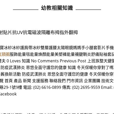
幼教相關知識
射貼片抗UV抗電磁波隔離布拇指外翻拇
水寶冰紗冰紗護肩帶冰紗雙層護腰太陽眼鏡媽媽手小腿套影片手機
氣頸圈
服飾能量毯能量煥顏能量美塑褲能量襪腱鞘炎舒痛貼袖套
es 知識 No Comments Previous Post 上班族整天
 防疫武漢肺炎 恩悠全面守護您的健康 知識 冬天保暖你穿對了嗎
墊舊換新活動 防疫武漢肺炎 恩悠全面守護您的健康 冬天保暖你穿
首頁 產品 新聞 支援服務 聯絡我們 門市資訊 企業團購 技術文
 電話: (02) 6616-0899 傳真: (02) 2695-9559 Email: n
acebook