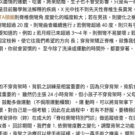
以盡情的運動、唸書，將來結婚、生子也不會受影響，只是有一
是目前醫學無法解釋的疾病，X 光中找不到先天性脊椎生長異常
STA頸圈
則脊椎側彎角 度變化的幅度較大；若在男孩，則變化之
超過 20 度，則彎曲會繼續進行 z 若側彎超過 40 度，則只有
道的，例如 z 若月經已來超過 3～4 年，則側彎不易變壞 z
固定枝幹，使它往我們希望的方向 長；穿背架矯正脊椎，就像我
期，你就會習慣的。 至今除了洗澡或運動的時間外，都要穿著，
 如不穿背架時，背肌之訓練是相當重要的，因為只穿背架，背肌
重要的。 雖然仍主張 24 小時背架，但小孩子不穿背架時，父
。鼓勵多做運動（不侷限運動種類）。運 動時，可以將背架拿下
壞，對自己是一個考驗；因此在此過程中，若有不舒服，要積極
將安排你（妳）在成大的『脊柱側彎特別門診』做追蹤檢查，在
 回診期間，我們會 1. 依側彎度數之變化，調整背架之功能 2
手術，背架之治療可以使手術延緩，減少一再手術之機率。 類別：