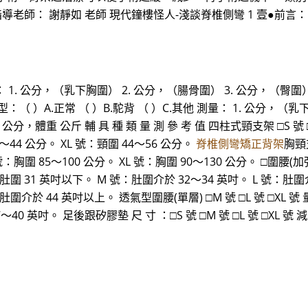
 指導老師： 謝靜如 老師 現代鐘樓怪人-淺談脊椎側彎 1 壹●前
測量： 1. 公分，（乳下胸圍） 2. 公分，（腸骨圍） 3. 公分，（
背型：（ ）A.正常 （ ）B.駝背 （ ）C.其他 測量： 1. 公分，
體重 公斤 輔 具 種 類 量 測 參 考 值 四柱式頸支架 □S 號 □M 
～44 公分。 XL 號：頸圍 44～56 公分。
脊椎側彎矯正背架
胸頸支
號：胸圍 85～100 公分。 XL 號：胸圍 90～130 公分。 □圍腰(加強
 號：肚圍 31 英吋以下。 M 號：肚圍介於 32～34 英吋。 L 號：肚圍
：肚圍介於 44 英吋以上。 透氣型圍腰(單層) □M 號 □L 號 □XL 
40 英吋。 足後跟矽膠墊 尺 寸 ：□S 號 □M 號 □L 號 □XL 號