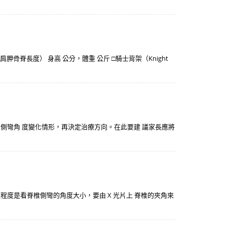
至 肩胛骨脊長度） 身高 公分，體重 公斤 □騎士背架（Knight
其側彎角 度變化情形，再決定治療方向。在此要建 議家長應將
重程度是看脊椎側彎的角度大小，要由 X 光片上 脊椎的夾角來