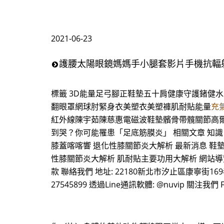
2021-06-23
護腰太陽眼鏡媽媽手小腿套影片手機抗輻
標籤 3D能量足弓腳正鞋墊五十肩健康守護鍺健
翻眼罩網球肘緊身衣美塑衣美塑褲肌耐貼能量
充
紅外線陳宇茹陳慈惠電磁波鞋墊髕骨帶髖關節高爾夫 0 Lov
到哭？你可能罹患「足底筋膜炎」 相關文章 知識
膝蓋喀喀響 退化性膝關節炎大解析 最新消息 鞋
性膝關節炎大解析 肌耐貼主要功用大解析 網站導覽 
款 聯絡我們 地址: 22180新北市汐止區康寧街169巷29-1號9樓
27545899 透過Line通訊軟體: @nuvip 關注我們 F