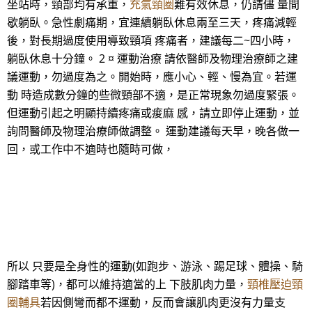
坐站時，頸部均有承重，
充氣頸圈
難有效休息，仍請儘 量間
歇躺臥。急性劇痛期，宜連續躺臥休息兩至三天，疼痛減輕
後，對長期過度使用導致頸項 疼痛者，建議每二~四小時，
躺臥休息十分鐘。 2 ¤ 運動治療 請依醫師及物理治療師之建
議運動，勿過度為之。開始時，應小心、輕、慢為宜。若運
動 時造成數分鐘的些微頸部不適，是正常現象勿過度緊張。
但運動引起之明顯持續疼痛或痠麻 感，請立即停止運動，並
詢問醫師及物理治療師做調整。 運動建議每天早，晚各做一
回，或工作中不適時也隨時可做，
所以 只要是全身性的運動(如跑步、游泳、踢足球、體操、騎
腳踏車等)，都可以維持適當的上 下肢肌肉力量，
頸椎壓迫頸
圈輔具
若因側彎而都不運動，反而會讓肌肉更沒有力量支