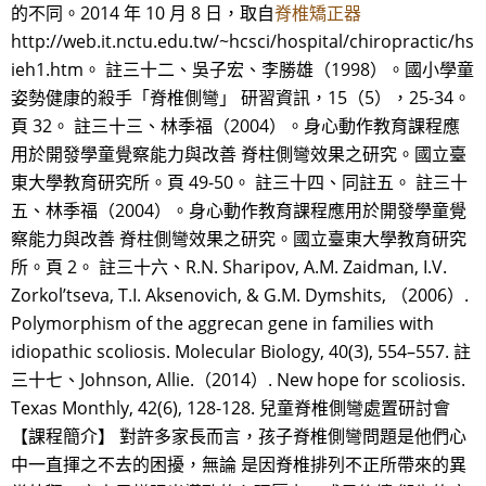
的不同。2014 年 10 月 8 日，取自
脊椎矯正器
http://web.it.nctu.edu.tw/~hcsci/hospital/chiropractic/hs
ieh1.htm。 註三十二、吳子宏、李勝雄（1998）。國小學童
姿勢健康的殺手「脊椎側彎」 研習資訊，15（5），25-34。
頁 32。 註三十三、林季福（2004）。身心動作教育課程應
用於開發學童覺察能力與改善 脊柱側彎效果之研究。國立臺
東大學教育研究所。頁 49-50。 註三十四、同註五。 註三十
五、林季福（2004）。身心動作教育課程應用於開發學童覺
察能力與改善 脊柱側彎效果之研究。國立臺東大學教育研究
所。頁 2。 註三十六、R.N. Sharipov, A.M. Zaidman, I.V.
Zorkol’tseva, T.I. Aksenovich, & G.M. Dymshits, （2006）.
Polymorphism of the aggrecan gene in families with
idiopathic scoliosis. Molecular Biology, 40(3), 554–557. 註
三十七、Johnson, Allie.（2014）. New hope for scoliosis.
Texas Monthly, 42(6), 128-128. 兒童脊椎側彎處置研討會
【課程簡介】 對許多家長而言，孩子脊椎側彎問題是他們心
中一直揮之不去的困擾，無論 是因脊椎排列不正所帶來的異