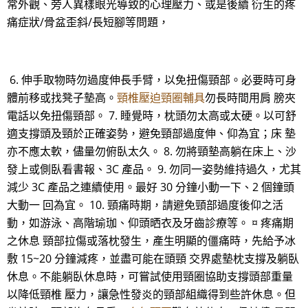
常外觀、旁人異樣眼光導致的心理壓力、或是後續 衍生的疼
痛症狀/骨盆歪斜/長短腳等問題，
6. 伸手取物時勿過度伸長手臂，以免扭傷頸部。必要時可身
體前移或找凳子墊高。
頸椎壓迫頸圈輔具
勿長時間用肩 膀夾
電話以免扭傷頸部。 7. 睡覺時，枕頭勿太高或太硬。以可舒
適支撐頭及頸於正確姿勢，避免頸部過度伸、仰為宜；床 墊
亦不應太軟，儘量勿俯臥太久。 8. 勿將頸墊高躺在床上、沙
發上或側臥看書報、3C 產品。 9. 勿同一姿勢維持過久，尤其
減少 3C 產品之連續使用。最好 30 分鐘小動一下、2 個鐘頭
大動一 回為宜。 10. 頸痛時期，請避免頸部過度後仰之活
動，如游泳、高階瑜珈、仰頭晒衣及牙齒診療等。 ¤ 疼痛期
之休息 頸部拉傷或落枕發生，產生明顯的僵痛時，先給予冰
敷 15~20 分鐘減疼，並盡可能在頭頸 交界處墊枕支撐及躺臥
休息。不能躺臥休息時，可嘗試使用頸圈協助支撐頭部重量
以降低頸椎 壓力，讓急性發炎的頸部組織得到些許休息。但