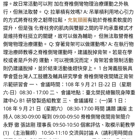
撐。故日常活動可以附 加在脊椎側彎物理治療運動之外執
行，但無法取替。 Q: 拉單槓有效嗎? A: 吊單槓利用地心引力
的方式將脊柱旁之韌帶拉鬆，
充氣頸圈
有助於脊椎柔軟度的
提升，但是強 化脊柱旁的肌肉與雙腳之間的平均承重模式才
是維持脊柱挺立的關鍵，故可以做為輔助， 但無法取替脊椎
側彎物理治療運動。 Q: 穿著背架可以做運動嗎? A: 在執行物
理治療師教導之脊椎側彎運動時，建議脫掉背架。若是在學
校或者是戶外的 運動，可以視情況而定，背架若會限制活動
則仍建議脫掉，並於結束活動後趕快穿上。 1 台灣義肢裝具
學會暨台灣人工肢體及輔具研究學會 脊椎側彎夜間矯正背架
示範研習會 一、 會議時間：108 年 9 月 21 日-22 日（星期
六-日）08:30 - 17:00 二、 會議地點：臺北榮民總醫院身障重
建中心 B1 研發製造組教室 三、 會議議程： (一)第 1 日：
108 年 9 月 21 日（星期六） 08:30-17:00 時間 講題 講座 主
持人 08:30-09:00 報到 09:00-09:50 脊椎側彎夜間背架簡介
永野 徹 張誌剛 理事長 09:50-10:50 個案評估、取模示範教學
(1) （主治醫師） 10:50-11:10 交流與討論 A（請利用時間自