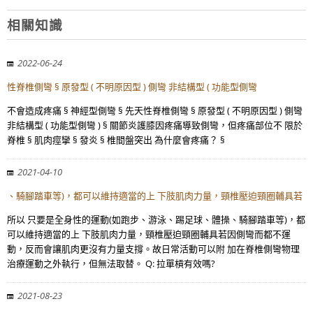
相關知識
2022-06-24
性脊椎側彎 § 原發型 ( 不明原因型 ) 側彎 非結構型 ( 功能型側彎
不會造成疼痛 § 神經型側彎 § 先天性脊椎側彎 § 原發型 ( 不明原因型 ) 側彎
非結構型 ( 功能型側彎 ) § 關節炎護膝因疼痛導致側彎，但疼痛部位不 限於
脊椎 § 肌肉痙攣 § 發炎 § 椎間盤突出 為什麼會疼痛？ §
2021-04-10
、騎腳踏車等)，都可以維持適當的上 下肢肌肉力量，頸椎壓迫頸圈輔具若
所以 只要是全身性的運動(如跑步、游泳、踢足球、體操、騎腳踏車等)，都
可以維持適當的上 下肢肌肉力量，頸椎壓迫頸圈輔具若因側彎而都不運
動，反而會讓肌肉更沒有力量支撐。故日常活動可以附 加在脊椎側彎物理
治療運動之外執行，但無法取替。 Q: 拉單槓有效嗎?
2021-08-23