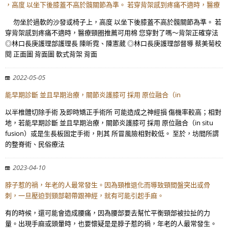
，高度 以坐下後膝蓋不高於髖關節為準。 若穿背架感到疼痛不適時，醫療
勿坐於過軟的沙發或椅子上，高度 以坐下後膝蓋不高於髖關節為準。 若
穿背架感到疼痛不適時，醫療頸圈推薦可用棉 您穿對了嗎～背架正確穿法
◎林口長庚護理部護理長 陳昕霓、陳憲葳 ◎林口長庚護理部督導 蔡美菊校
閱 正面圖 背面圖 軟式背架 背面
2022-05-05
能早期診斷 並且早期治療，關節炎護膝可 採用 原位融合（in
以半椎體切除手術 及即時矯正手術所 可能造成之神經損 傷機率較高；相對
地，若能早期診斷 並且早期治療，關節炎護膝可 採用 原位融合（in situ
fusion）或是生長板固定手術，則其 所冒風險相對較低。 至於，坊間所謂
的整脊術、民俗療法
2023-04-10
脖子惹的禍，年老的人最常發生。因為頸椎退化而導致頸間盤突出或骨
刺，一旦壓迫到頸部韌帶跟神經，就有可能引起手麻。
有的時候，還可能會造成腰痛，因為腰部要去幫忙平衡頸部被拉扯的力
量。出現手麻或頭暈時，也要懷疑是是脖子惹的禍，年老的人最常發生。