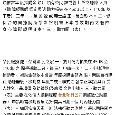
額依當年 度採購金 額） 領有榮民 證或義士 證之聽障 人員
（聽 障經醫師 鑑定證明 聽力損失 在 45dB 以上， 110dB 以
下者） 三年 一、榮 民 證 或 義士證 正、反面影 本。 二、健
保 合 約 醫 療 院 所 診 斷 證 明 書 正 本 或 效 期 內 之 聽 障
身 心 障 礙 證 明 正本。 三 、 聽力圖 （表）。
榮民服務 處、榮譽國 民之家 一、雙耳聽力損失在 45dB 至
110dB 之 間得補助二只，每 三年申請一次。 二、申請現金
補助者， 補助金額依本會當 年度採購金額為 限，榮民自行購
買 助聽器後，檢附當 年度二或三聯式之 發票正本(須具買 受
人姓名、品項須 為助聽器)及應備 文件申請。 三、聽力圖
（表）主要 在依個人聽損程度
台北輔具公司
調整數位助聽
器， 申請時需檢附醫療 院所開具日起三個 月內聽力圖
（表）。 如因疾病因素，無 法執行聽力測驗； 得以醫院開立