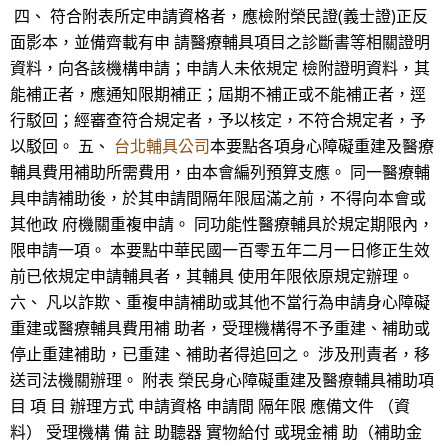
四、 符合附表所定申請資格者，應檢附榮民證(義士證)正反
面影本，並備齊載有申 請醫療輔具項目之診斷書等相關證明
資料，向各該機構申請；申請人未依規定 檢附證明資料，其
能補正者，應通知限期補正；屆期不補正或不能補正者，逕
行駁回；經審查符合規定者，予以核定，不符合規定者，予
以駁回。 五、
台北輔具公司
本要點各項身心障礙重建及醫療
輔具費用補助所需費用，由本會編列預算支應。 同一醫療輔
具申請補助後，於其申請間隔年限屆滿之前，不得向本會或
其他政 府機關重複申請。 同功能性醫療輔具於規定期限內，
限申請一項。 本要點中華民國一百零五年二月一日修正生效
前已依規定申請輔具者，其輔具 使用年限依原規定辦理。
六、 凡以詐欺、重複申請補助或其他不當行為申請身心障礙
重建或醫療輔具費用補 助者，受理機構得不予重建、補助或
停止重建補助，已重建、補助者得追回之。 涉及刑責者，移
送司法機關辦理。 附表 榮民身心障礙重建及醫療輔具補助項
目 項 目 辦理方式 申請資格 申請間 隔年限 應備文件 （資
料） 受理機構 備 註 助聽器 實物給付 或現金補 助（補助金