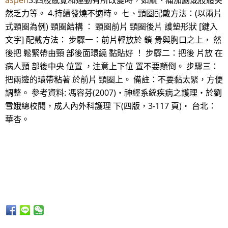
aspen
3.四肢感覺和運動有所改變時，如麻、痛加劇或肢體突
然乏力等。 4.持續發燒不適時。 七、頸圈配戴方法：(以兩片
式頸圈為例) 頸圈結構 ： 頸圈前片 頸圈後片 護墊形狀 [鍵入
文字] 配戴方法： 步驟一：前片輕放於 鎖 骨與胸口之上， 然
後把 鬆緊帶由頸 部後面環繞 黏貼好 ！ 步驟二：把後 片放 在
病人頸 部後中央 位置 ，注意上下位 置不要顛倒。 步驟三：
把兩邊的環帶粘著 於前片 頸圈上。 備註：不要黏太緊，方便
調整。 參考資料: 馮容芬(2007)‧神經系統疾病之護理‧於劉
雪娥總校閱，成人內外科護理 下(四版，3-117 頁)‧ 台北：
華杏。