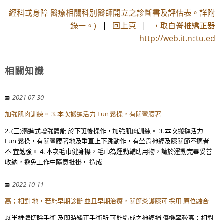
經科或身障 醫療相關科別醫師開立之診斷書及評估表。詳附
錄一。)
|
回上頁
|
，取自脊椎矯正器
http://web.it.nctu.ed
相關知識
2021-07-30
加強肌肉訓練。 3. 本次搬運活力 Fun 鬆操，有關彎腰著
2. (三)漸進式增強體能 於下班後操作，加強肌肉訓練。 3. 本次搬運活力
Fun 鬆操，有關彎腰著地及垂直上下跳動作，有坐骨神經及膝關節不適者
不 宜勉強。 4. 本次毛巾健身操，毛巾為運動輔助用物，請於運動完畢妥善
收納，避免工作中隨意批掛， 造成
2022-10-11
高；相對 地，若能早期診斷 並且早期治療，關節炎護膝可 採用 原位融合
以半椎體切除手術 及即時矯正手術所 可能造成之神經損 傷機率較高；相對