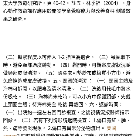
東大學教育研究所。頁 40-42。 註五、林季福（2004）。身
心動作教育課程應用於開發學童覺察能力與改善脊柱 側彎效
果之研究。
（二）鬆緊程度以可伸入 1-2 指幅為適合。 （三）頸圈取下
時，避免頸部過度轉動。 （四）鬆開時，可觀察皮膚狀況並
做頸部皮膚清潔。 （五）骨突處可墊紗布或棉質小方巾，避
免磨擦造成皮膚破損。 五、頸圈的清潔 ： （一）頸圈主體及
海棉可拆開，以肥皂及清水清洗。 （二）洗後用乾毛巾將水
份吸乾。 （三）海棉尚未乾時，可以小方巾保護頸部，先戴
上頸圈主體；待海棉完全 乾後 再戴回。 六、返診時間：
（一）出院約一週左右回門診複查，之後視情況按醫師指示
回診。 （二）若有下列情形請返院檢查： 1.傷口有紅、腫、
熱、痛等發炎現象。 2.傷口有異常分泌物流出。
美國