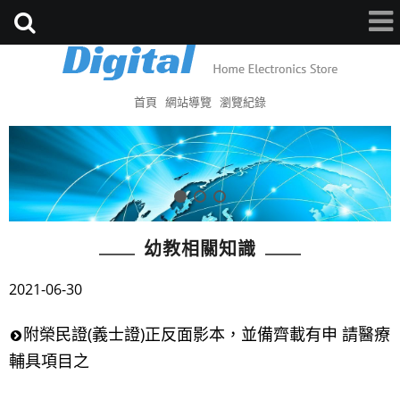
首頁
網站導覽
瀏覽紀錄
幼教相關知識
2021-06-30
附榮民證(義士證)正反面影本，並備齊載有申 請醫療
輔具項目之