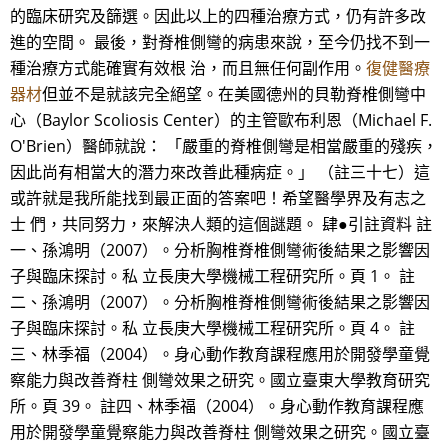
的臨床研究及篩選。因此以上的四種治療方式，仍有許多改
進的空間。 最後，對脊椎側彎的病患來說，至今仍找不到一
種治療方式能確實有效根 治，而且無任何副作用。
復健醫療
器材
但並不是就該完全絕望。在美國德州的貝勒脊椎側彎中
心（Baylor Scoliosis Center）的主管歐布利恩（Michael F.
O'Brien）醫師就說： 「嚴重的脊椎側彎是相當嚴重的殘疾，
因此尚有相當大的潛力來改善此種病症。」 （註三十七）這
或許就是我所能找到最正面的答案吧！希望醫學界及有志之
士 們，共同努力，來解決人類的這個謎題。 肆●引註資料 註
一、孫鴻明（2007）。分析胸椎脊椎側彎術後結果之影響因
子與臨床探討。私 立長庚大學機械工程研究所。頁 1。 註
二、孫鴻明（2007）。分析胸椎脊椎側彎術後結果之影響因
子與臨床探討。私 立長庚大學機械工程研究所。頁 4。 註
三、林季福（2004）。身心動作教育課程應用於開發學童覺
察能力與改善脊柱 側彎效果之研究。國立臺東大學教育研究
所。頁 39。 註四、林季福（2004）。身心動作教育課程應
用於開發學童覺察能力與改善脊柱 側彎效果之研究。國立臺