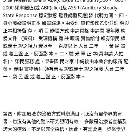
之聽 性腦幹反應檢查 ABR(click)及 tone burst(500、1000、
2000 頻率閾值)或 ABR(click)及 ASSR (Auditory Steady-
State Response 穩定狀態 聽性誘發反應)替 代聽力圖。 四、
身心障礙證明正本 驗畢歸還。由受理 單位影印乙份並註 明與
正本相符留 存。 項 目 辦理方式 申請資格 申請間 隔年限 應
備文件 （資料） 受理機構 備 註 眼鏡 實物給付 領有榮民 證
或義士 證之視力 衰退至一 百度以上 人員 二年 一、榮 民 證
或 義士證 正、反面影 本。 二、驗 光 單 正 本(具申請 人姓
名)。 榮民服務 處、榮譽國 民之家 申請後由本會合約廠商 配
發。 義眼 實物給付 領有榮民 證或義士 證之視障 人員 二年
一、榮 民 證 或 義士證 正、反面影 本。
第四、附加療法 的治療方式琳瑯滿目，既沒有醫學界的背
書，也沒有其他的臨床研究證明有效， 多數是治療者宣稱及
誇大的療效，不足以完全採信，因此，有需要進一步醫學界