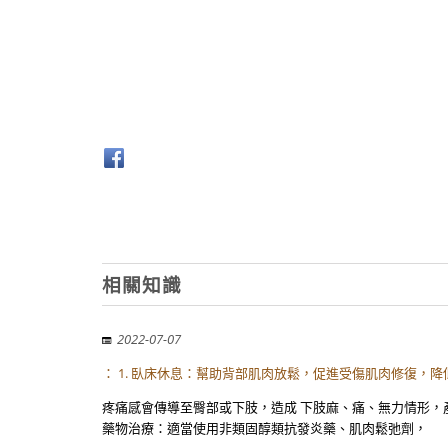
相關知識
2022-07-07
： 1. 臥床休息：幫助背部肌肉放鬆，促進受傷肌肉修復，降
疼痛感會傳導至臀部或下肢，造成 下肢麻、痛、無力情形，產生
藥物治療：適當使用非類固醇類抗發炎藥、肌肉鬆弛劑，