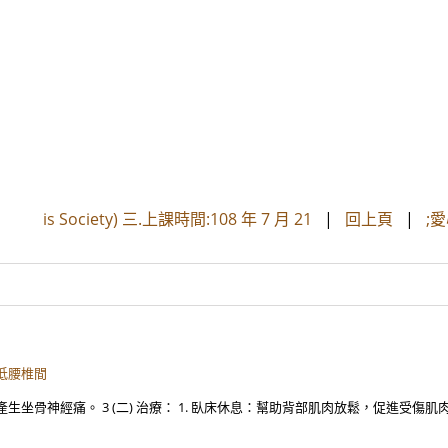
is Society) 三.上課時間:108 年 7 月 21
|
回上頁
|
;
低腰椎間
坐骨神經痛。 3 (二) 治療： 1. 臥床休息：幫助背部肌肉放鬆，促進受傷肌