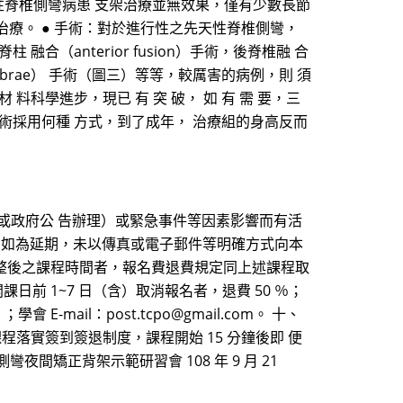
先天性脊椎側彎病患 支架治療並無效果，僅有少數長節
支架治療。 ● 手術：對於進行性之先天性脊椎側彎，
anterior fusion）手術，後脊椎融 合
mivertebrae） 手術（圖三）等等，較厲害的病例，則 須
科學進步，現已 有 突 破， 如 有 需 要，三
手術採用何種 方式，到了成年， 治療組的身高反而
或政府公 告辦理）或緊急事件等因素影響而有活
費；如為延期，未以傳真或電子郵件等明確方式向本
整後之課程時間者，報名費退費規定同上述課程取
日前 1~7 日（含）取消報名者，退費 50 ％；
E-mail：post.tcpo@gmail.com。 十、
程落實簽到簽退制度，課程開始 15 分鐘後即 便
矯正背架示範研習會 108 年 9 月 21