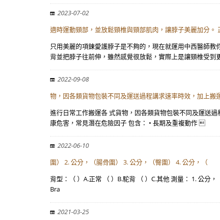
2023-07-02
適時運動頸部，並放鬆頸椎與頸部肌肉，讓脖子美麗加分。
只用美麗的項鍊愛護脖子是不夠的，現在就運用中西醫師教
背並把脖子往前伸，雖然感覺很放鬆，實際上是讓頸椎受到更
2022-09-08
物，因各類貨物包裝不同及運送過程講求速率時效，加上搬
進行日常工作搬運各 式貨物，因各類貨物包裝不同及運送過
康危害，常見潛在危險因子 包含： • 長期及重複動作 
2022-06-10
圍） 2. 公分，（腸骨圍） 3. 公分，（臀圍） 4. 公分，（
背型：（ ）A.正常 （ ）B.駝背 （ ）C.其他 測量： 1. 
Bra
2021-03-25