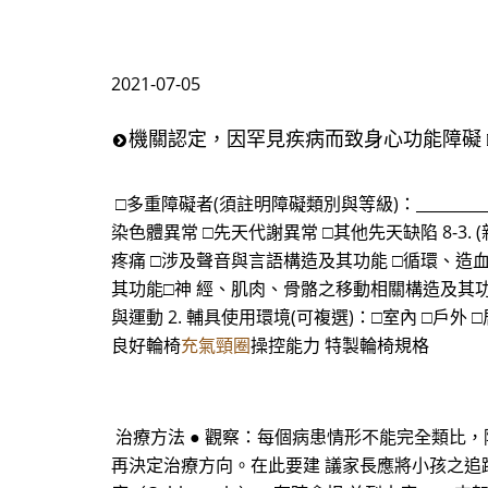
2021-07-05
機關認定，因罕見疾病而致身心功能障礙
□多重障礙者(須註明障礙類別與等級)：______
染色體異常 □先天代謝異常 □其他先天缺陷 8-
疼痛 □涉及聲音與言語構造及其功能 □循環、造
其功能□神 經、肌肉、骨骼之移動相關構造及其功能 
與運動 2. 輔具使用環境(可複選)：□室內 □戶外
良好輪椅
充氣頸圈
操控能力 特製輪椅規格
治療方法 ● 觀察：每個病患情形不能完全類比
再決定治療方向。在此要建 議家長應將小孩之追蹤