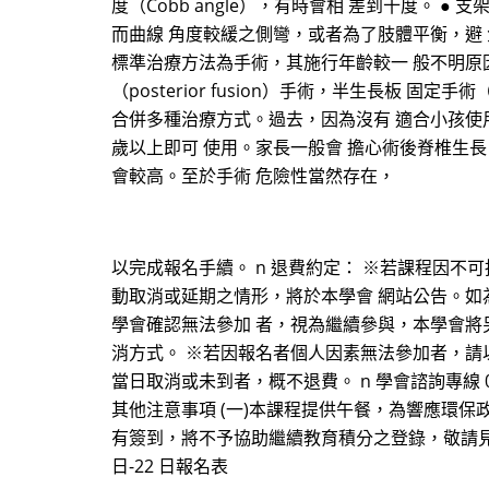
度（Cobb angle），有時會相 差到十度。
而曲線 角度較緩之側彎，或者為了肢體平衡，避 免產
標準治療方法為手術，其施行年齡較一 般不明原因性
（posterior fusion）手術，半生長板 固定手術（
合併多種治療方式。過去，因為沒有 適合小孩使用
歲以上即可 使用。家長一般會 擔心術後脊椎生長
會較高。至於手術 危險性當然存在，
以完成報名手續。 n 退費約定： ※若課程因不
動取消或延期之情形，將於本學會 網站公告。如
學會確認無法參加 者，視為繼續參與，本學會將
消方式。 ※若因報名者個人因素無法參加者，請以書面
當日取消或未到者，概不退費。 n 學會諮詢專線 0938-6
其他注意事項 (一)本課程提供午餐，為響應環保
有簽到，將不予協助繼續教育積分之登錄，敬請見諒。
日-22 日報名表