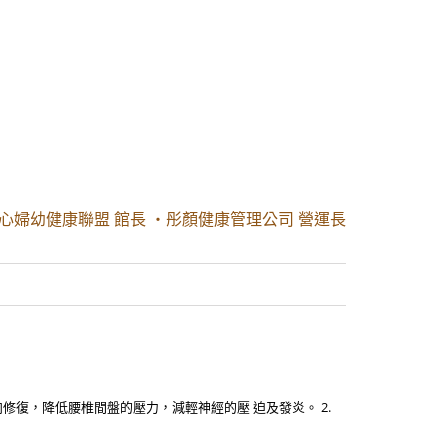
愛心婦幼健康聯盟 館長 ・彤顏健康管理公司 營運長
肉修復，降低腰椎間盤的壓力，減輕神經的壓 迫及發炎。 2.