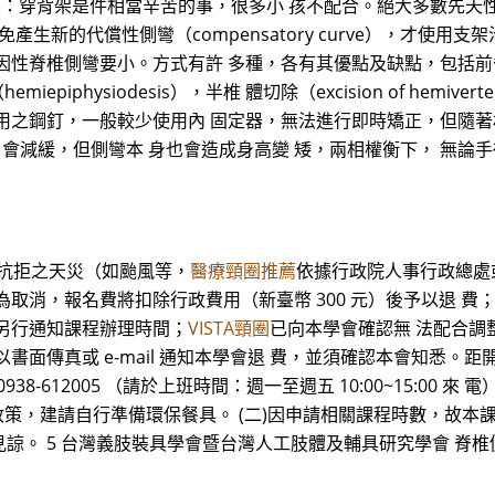
 ● 支架：穿背架是件相當辛苦的事，很多小 孩不配合。絕大多數
生新的代償性側彎（compensatory curve），才使用
脊椎側彎要小。方式有許 多種，各有其優點及缺點，包括前脊柱 融合（
hemiepiphysiodesis），半椎 體切除（excision of he
之鋼釘，一般較少使用內 固定器，無法進行即時矯正，但隨著材 料
 會減緩，但側彎本 身也會造成身高變 矮，兩相權衡下， 無論
可抗拒之天災（如颱風等，
醫療頸圈推薦
依據行政院人事行政總處
為取消，報名費將扣除行政費用（新臺幣 300 元）後予以退 
另行通知課程辦理時間；
VISTA頸圈
已向本學會確認無 法配合調
傳真或 e-mail 通知本學會退 費，並須確認本會知悉。距開課
12005 （請於上班時間：週一至週五 10:00~15:00 來 電）；學會 
政策，建請自行準備環保餐具。 (二)因申請相關課程時數，故本課
 5 台灣義肢裝具學會暨台灣人工肢體及輔具研究學會 脊椎側彎夜間