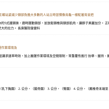
 正確站姿減少頸部負擔大多數的人站立時習慣像烏龜一樣駝著背並把
你的5式護頸操，適時運動頸部，並放鬆頸椎與頸部肌肉，讓脖子美麗加分。 
大的拉力。 長庚醫院復健科
運作業環境及
程講求速率時效，加上搬運作業環境及空間限制，常重覆性進行 抬舉、握持、
公分，（乳下胸圍） 2. 公分，（腸骨圍） 3. 公分，（臀圍） 4. 公分，（薦椎骨末端