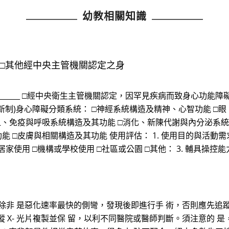
幼教相關知識
 □其他經中央主管機關認定之身
_________ □經中央衛生主管機關認定，因罕見疾病而致身心功
3. (新制)身心障礙分類系統： □神經系統構造及精神、心智功能 
血、免疫與呼吸系統構造及其功能 □消化、新陳代謝與內分泌系
□皮膚與相關構造及其功能 使用評估： 1. 使用目的與活動需求(
 □居家使用 □機構或學校使用 □社區或公園 □其他： 3. 輔具操
，除非 是惡化速率最快的側彎，發現後即進行手 術，否則應先追
 X- 光片複製並保 留，以利不同醫院或醫師判斷。須注意的 