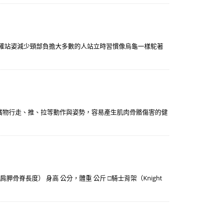
正確站姿減少頸部負擔大多數的人站立時習慣像烏龜一樣駝著
攜物行走、推、拉等動作與姿勢，容易產生肌肉骨骼傷害的健
至 肩胛骨脊長度） 身高 公分，體重 公斤 □騎士背架（Knight