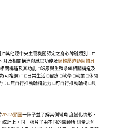
能障礙 □其他經中央主管機關認定之身心障礙類別：□
□眼、耳及相關構造與感官功能及
頸椎壓迫頸圈輔具
統相關構造及其功能 □泌尿與生殖系統相關構造及
可複選)：□日常生活 □醫療 □就學 □就業 □休閒
控能力：□無自行推動輪椅能力 □可自行推動輪椅 □具
蹤
VISTA頸圈
一陣子並了解其側彎角 度變化情形，
是，統計上，同一張片子由不同的醫師所 測量之角