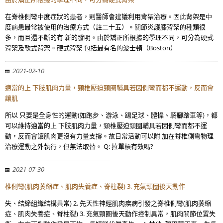
在脊椎側彎中度症狀的患者，則醫師會建議利用背架治療。因此背架是中
度病患最常被使用的治療方式（註二十五）。關節炎護膝背架的種類很
多，而且還不斷的有 新的發明。由於矯正所根據的學理不同，可分為硬式
背架及軟式背架。硬式背架 包括最有名的波士頓（Boston）
2021-02-10
適當的上 下肢肌肉力量，頸椎壓迫頸圈輔具若因側彎而都不運動，反而會
讓肌
所以 只要是全身性的運動(如跑步、游泳、踢足球、體操、騎腳踏車等)，都
可以維持適當的上 下肢肌肉力量，頸椎壓迫頸圈輔具若因側彎而都不運
動，反而會讓肌肉更沒有力量支撐。故日常活動可以附 加在脊椎側彎物理
治療運動之外執行，但無法取替。 Q: 拉單槓有效嗎?
2021-07-30
椎側彎(肌肉萎縮症、肌肉失養症、脊柱裂) 3. 充氣頸圈後天動作
失、結締組織結構異常) 2. 先天性神經肌肉疾病引發之脊椎側彎(肌肉萎縮
症、肌肉失養症、脊柱裂) 3. 充氣頸圈後天動作控制異常，肌肉關節位置失