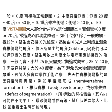
一般 <10 度 可視為正常範圍。 2. 中度脊椎側彎：側彎 20 度
~ 40 度 or 50 度。 3. 重度脊椎側彎：側彎 > 40 度 or 50
度,
VISTA頸圈
大人部份合併脊椎退化關節炎。若側彎>60 度
or 70 度, 常造成心肺功能障礙。 如何治療? 除了一般的觸、
視診外，醫生會安排 X 光檢查，然後由 X 光片上判讀並測量
脊椎側彎的角度， 依照所量出的角度(Cobb angle)我們可以
知道側彎的程度，醫生可依此角度來決定病患應該接受的 治
療。一般而言，小於 25 度只需要定期追蹤觀察；25 至 40 度
則需要穿背架；大於 40 度者，為了 避免長大後側彎程度更
嚴重，醫師大多會建議作手術治療。 先天性脊椎側彎指的是
因脊椎發育 異 常， 例 如 半 椎 體 形 成（hemivertebrae
formation），椎狀脊椎（wedge vertebrae） 或分節失敗
（defect of segmentation），所 導致的脊椎彎曲，其方向
可能在不同平面， 導致側彎或駝背等，其症狀差異頗大，比
較 嚴重者出生時即被發現；