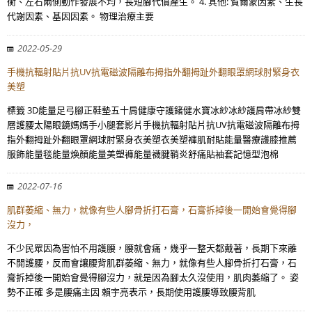
衡、左右兩側動作發展不均，長短腳代償產生。 4. 其他: 賀爾蒙因素、生長
代謝因素、基因因素。 物理治療主要
2022-05-29
手機抗輻射貼片抗UV抗電磁波隔離布拇指外翻拇趾外翻眼罩網球肘緊身衣
美塑
標籤 3D能量足弓腳正鞋墊五十肩健康守護鍺健水寶冰紗冰紗護肩帶冰紗雙
層護腰太陽眼鏡媽媽手小腿套影片手機抗輻射貼片抗UV抗電磁波隔離布拇
指外翻拇趾外翻眼罩網球肘緊身衣美塑衣美塑褲肌耐貼能量醫療護膝推薦
服飾能量毯能量煥顏能量美塑褲能量襪腱鞘炎舒痛貼袖套記憶型泡棉
2022-07-16
肌群萎縮、無力，就像有些人腳骨折打石膏，石膏拆掉後一開始會覺得腳
沒力，
不少民眾因為害怕不用護腰，腰就會痛，幾乎一整天都戴著，長期下來離
不開護腰，反而會讓腰背肌群萎縮、無力，就像有些人腳骨折打石膏，石
膏拆掉後一開始會覺得腳沒力，就是因為腳太久沒使用，肌肉萎縮了。 姿
勢不正確 多是腰痛主因 賴宇亮表示，長期使用護腰導致腰背肌