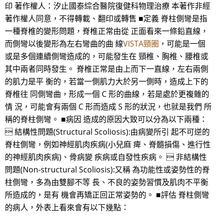
印 著作權人：汐止國泰綜合醫院復健科物理治療 本著作非經
著作權人同意，不得轉載、翻印或轉售 ■定義 脊柱側彎是指
一種脊椎的變形問題，脊椎正常由從 正面看來一條鉛直線，
而側彎以後變形為左右彎曲的曲 線
VISTA頸圈
，可能是一個
或是多個連續側彎造成的，可能發生在 頸椎、胸椎、腰椎或
其中兩者同時發生。 脊椎正常是由上而下一直線，左右兩側
的肌力是平 衡的，若當一側肌力大於另一側時，造成上下的
脊椎往 同側彎曲，形成一個 C 形的曲線，若是處於更複雜的
情 況，可能會有兩個 C 形而造成 S 形的狀況，也就是我們 所
稱的脊柱側彎。 ■病因 造成的原因大致可以分為以下兩種：
 結構性問題(Structural Scoliosis):由病變所引 起不可逆的
脊柱側彎，例如神經肌肉疾病(小兒麻 痺、脊髓損傷、進行性
的神經肌肉疾病)、骨病變 疾病或自發性疾病。  非結構性
問題(Non-structural Scoliosis):又稱 為功能性或姿勢性的脊
柱側彎，多為由雙腳不等 長、不良的姿勢習慣及肌肉不平衡
所造成的，是有 機會再矯正回正常姿勢的。 ■評估 脊柱側彎
的病人，外表上看來會有以下幾點：