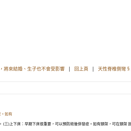
，將來結婚、生子也不會受影響
|
回上頁
|
天性脊椎側彎 § 
症。如有
。 (三)上下床：早期下床很重要，可以預防術後併發症。如有頸架，可在頸架 