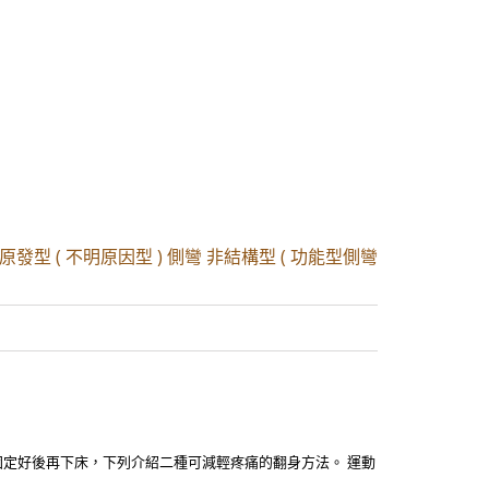
原發型 ( 不明原因型 ) 側彎 非結構型 ( 功能型側彎
固定好後再下床，下列介紹二種可減輕疼痛的翻身方法。 運動