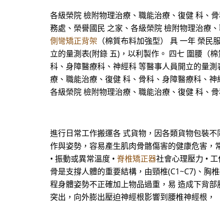
各級榮院 檢附物理治療、職能治療、復健 科、骨科
務處、榮譽國民 之家、各級榮院 檢附物理治療、
側彎矯正背架
（棉質布料加強型） 具 一年 榮
立的量測表(附錄 五)，以利製作。 四七 圍腰（
科、身障醫療科、神經科 等醫事人員開立的量測表(
療、職能治療、復健 科、骨科、身障醫療科、神經科
各級榮院 檢附物理治療、職能治療、復健 科、骨科、身
進行日常工作搬運各 式貨物，因各類貨物包裝不
作與姿勢，容易產生肌肉骨骼傷害的健康危害，常見潛
• 振動或異常溫度 •
脊椎矯正器
社會心理壓力 • 
骨是支撐人體的重要結構，由頸椎(C1~C7)、胸椎
程身體姿勢不正確加上物品過重，易 造成下背部
突出，向外膨出壓迫神經根影響到腰椎神經根，