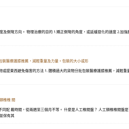
及側彎方向。 物理治療的目的 1.矯正側彎的角度，或延緩惡化的速度 2.加
分批包裝醫療護膝推薦，減輕重量及力量。包裝的大小或形
 搬運貨物或提東西避免傷害的方法 1. 體積過大的貨物分批包裝醫療護膝推薦，
頸椎椎 間
不同配 戴時間，從兩週至三個月不等。 什麼是人工椎間盤？ 人工頸椎椎間盤
盤並保有其