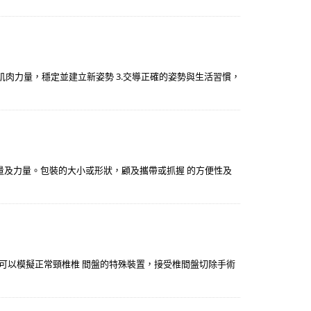
強肌肉力量，穩定並建立新姿勢 3.交導正確的姿勢與生活習慣，
減輕重量及力量。包裝的大小或形狀，顧及攜帶或抓握 的方便性及
是可以模擬正常頸椎椎 間盤的特殊裝置，接受椎間盤切除手術