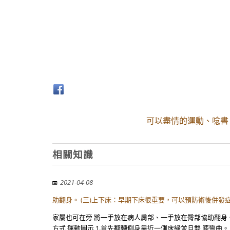
可以盡情的運動、唸書
相關知識
2021-04-08
助翻身。 (三)上下床：早期下床很重要，可以預防術後併發
家屬也可在旁 將一手放在病人肩部、一手放在臀部協助翻身
方式 運動圖示 1.首先翻轉側身靠近一側床緣並且雙 膝彎曲。