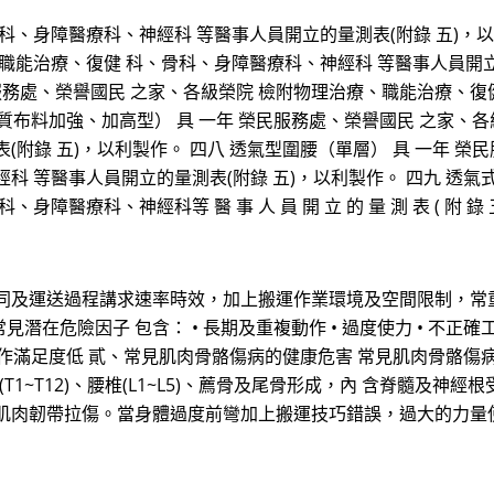
、身障醫療科、神經科 等醫事人員開立的量測表(附錄 五)，以利
職能治療、復健 科、骨科、身障醫療科、神經科 等醫事人員開立的
民服務處、榮譽國民 之家、各級榮院 檢附物理治療、職能治療、復
棉質布料加強、加高型） 具 一年 榮民服務處、榮譽國民 之家、
附錄 五)，以利製作。 四八 透氣型圍腰（單層） 具 一年 榮
 等醫事人員開立的量測表(附錄 五)，以利製作。 四九 透氣式
障醫療科、神經科等 醫 事 人 員 開 立 的 量 測 表 ( 附 錄
同及運送過程講求速率時效，加上搬運作業環境及空間限制，常
在危險因子 包含： • 長期及重複動作 • 過度使力 • 不正確
工作滿足度低 貳、常見肌肉骨骼傷病的健康危害 常見肌肉骨骼傷病的
(T1~T12)、腰椎(L1~L5)、薦骨及尾骨形成，內 含脊髓
肌肉韌帶拉傷。當身體過度前彎加上搬運技巧錯誤，過大的力量