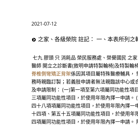
2021-07-12
之家、各級榮院 註記： 一、本表所列之
七九 膠頭 只 消耗品 榮民服務處、榮譽國民 
醫師 開立之診斷書(敘明申請特製輪椅)及特製
脊椎側彎矯正背架
係因其項目屬特殊醫療輔具，
務時親臨訂製；若義肢申請者無法親臨該中心或合
及申請限制： (一)第一項至第六項屬同功能性項
三項屬同功能性項目，於使用年限內擇一申請。 
四十八項項屬同功能性項目，於使用年限內擇一申
十四項、第五十五項屬同功能性項目，於使用年限
四項屬同功能性項目，於使用年限內擇一申請。 