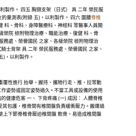
製作。 四五 胸頸支架（日式） 具 二年 榮民服
量測表(附錄 五)，以利製作。 四六 圍腰
脊椎
健 科、骨科、身障醫療科、神經科 等醫事人員開
各級榮院 檢附物理治療、職能治療、復健 科、骨
民服務處、榮譽國民 之家、各級榮院 檢附物理治
騎士背架 具 二年 榮民服務處、榮譽國民 之家、
 五)，以利製作。
重覆性進行 抬舉、握持、攜物行走、推、拉等動
工作姿勢或固定姿勢過久 • 不當工具或設備的使用
健康危害 一、 下背疼痛 (一) 成因： 人體脊椎
及神經根受其包護，椎骨間有椎間盤負責緩衝壓力。搬運過
使上下節脊椎骨壓迫椎間盤 軟骨，易造成椎間盤