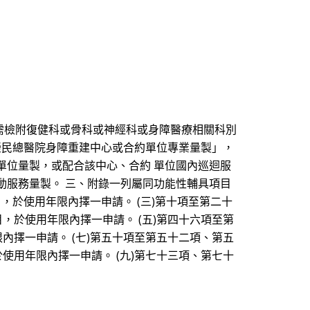
，需檢附復健科或骨科或神經科或身障醫療相關科別
北榮民總醫院身障重建中心或合約單位專業量製」，
單位量製，或配合該中心、合約 單位國內巡迴服
動服務量製。 三、附錄一列屬同功能性輔具項目
，於使用年限內擇一申請。 (三)第十項至第二十
，於使用年限內擇一申請。 (五)第四十六項至第
內擇一申請。 (七)第五十項至第五十二項、第五
使用年限內擇一申請。 (九)第七十三項、第七十