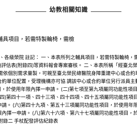
幼教相關知識
輔具項目，若需特製輪椅，需檢
之家、各級榮院 註記： 一、本表所列之輔具項目，若需特製輪椅
輪椅評估表(附錄四)等資料報會專案審核。 二、本表所稱「經臺
 需依個別需求量製，可親至臺北榮民總醫院身障重建中心或合約
約單位配置，受理機構亦可協 調該中心或合約單位另行派員主
目，於使用年限內擇一申請。 (二)第七項至第九項屬同功能性項目
(四)第四十一項、四十三項、四十四項、四十五項屬同功能性項目
請。 (六)第四十九項、第五十三項屬同功能性項目，於使用年限
內擇一申請。 (八)第六十六項、第六十七項屬同功能性項目，於
附錄二 手杖配發評估紀錄表