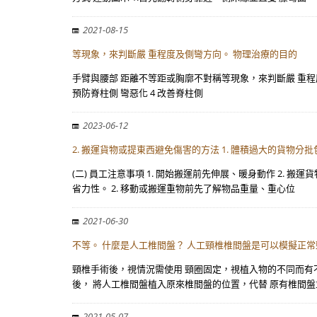
2021-08-15
等現象，來判斷嚴 重程度及側彎方向。 物理治療的目的
手臂與腰部 距離不等距或胸廓不對稱等現象，來判斷嚴 重程度
預防脊柱側 彎惡化 4 改善脊柱側
2023-06-12
2. 搬運貨物或提東西避免傷害的方法 1. 體積過大的貨物
(二) 員工注意事項 1. 開始搬運前先伸展、暖身動作 2.
省力性。 2. 移動或搬運重物前先了解物品重量、重心位
2021-06-30
不等。 什麼是人工椎間盤？ 人工頸椎椎間盤是可以模擬正常
頸椎手術後，視情況需使用 頸圈固定，視植入物的不同而有
後， 將人工椎間盤植入原來椎間盤的位置，代替 原有椎間
2021-05-07