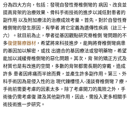
分為四大方向，包括：發現自發性脊椎側彎的 病因、改良並
提高背架的治療效果、骨科手術技術的進步以減低對患者的
副作用 以及附加療法的治療成效考量。首先，對於自發性脊
椎側彎的發生原因，有學者 將它定義為遺傳性疾病（註三十
六）。就目前為止，學者從基因觀點研究脊椎側 彎問題的不
多
復健醫療器材
，希望將來科技進步，能夠將脊椎側彎病患
的基因加以解密，或找 出適合的基因療法或發明藥物，希望
能加以減緩脊椎側彎的惡化問題。其次，背 架的矯正方式及
材質也是有改進的空間，多數的背架都需長期的穿戴，造成
許多 患者因疼痛而半途而費，並產生許多副作用。第三、外
科手術因為是侵入性的治 現代鐘樓怪人-淺談脊椎側彎 7 療，
手術前需要考慮的因素太多，除了考慮開刀的風險之外，手
術後仍需考慮復 建及其他副作用，因此，需投入更多相關手
術技術進一步研究。