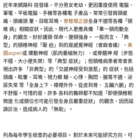
近年來網路科 技發達，不分男女老幼，更因重度使用 電腦、
筆電、平板電腦、手機等各種電 子產品，常常引發肩頸痠
痛、頭痛頭 暈、目眩耳鳴、
脊椎矯正器
全身不適等各種「頸
椎 病」相關症狀。因此，現代人更應具備 「牽一頸而動全
身」的觀念，好好護頸 保命、健頸強身。 一般而言，「典
型」的頸椎神經「壓 迫」到的是感覺神經（會麻會痛）、
美
國aspen
或 運動神經（肌肉萎縮無力）、或脊髓神 經（步態
不穩、大小便失禁）等「典型 症狀」；但頸椎病患者常會表
現出許多 「非典型」的「交感神經受到激惹」的 症狀，包括
頭痛、眩暈、耳鳴、視力模 糊、心悸、胸悶、腸胃不適、泌
尿失常 等「全身上下、裡裡外外、從皮到骨、 五臟六腑」的
不舒服。可惜的是，許多 各科的醫師都不知道「即使頸椎輕
微退 化或錯位也可能引發全身且嚴重症狀」 的觀念，因而延
誤診治，造成病人的 「無助」。
列為每年學生檢查的必要項目。 對於未來可能研究方向，可