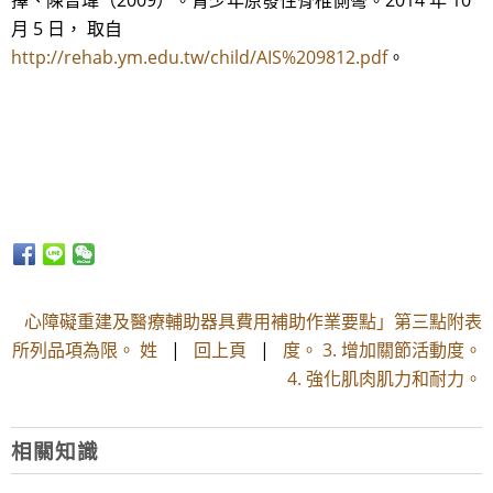
擇、陳晉瑋（2009）。青少年原發性脊椎側彎。2014 年 10
月 5 日， 取自
http://rehab.ym.edu.tw/child/AIS%209812.pdf
。
心障礙重建及醫療輔助器具費用補助作業要點」第三點附表
所列品項為限。 姓
|
回上頁
|
度。 3. 增加關節活動度。
4. 強化肌肉肌力和耐力。
相關知識