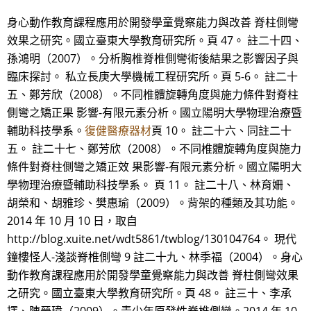
身心動作教育課程應用於開發學童覺察能力與改善 脊柱側彎
效果之研究。國立臺東大學教育研究所。頁 47。 註二十四、
孫鴻明（2007）。分析胸椎脊椎側彎術後結果之影響因子與
臨床探討。 私立長庚大學機械工程研究所。頁 5-6。 註二十
五、鄭芳欣（2008）。不同椎體旋轉角度與施力條件對脊柱
側彎之矯正果 影響-有限元素分析。國立陽明大學物理治療暨
輔助科技學系。
復健醫療器材
頁 10。 註二十六、同註二十
五。 註二十七、鄭芳欣（2008）。不同椎體旋轉角度與施力
條件對脊柱側彎之矯正效 果影響-有限元素分析。國立陽明大
學物理治療暨輔助科技學系。 頁 11。 註二十八、林育姍、
胡榮和、胡雅珍、樊惠瑜（2009）。背架的種類及其功能。
2014 年 10 月 10 日，取自
http://blog.xuite.net/wdt5861/twblog/130104764。 現代
鐘樓怪人-淺談脊椎側彎 9 註二十九、林季福（2004）。身心
動作教育課程應用於開發學童覺察能力與改善 脊柱側彎效果
之研究。國立臺東大學教育研究所。頁 48。 註三十、李承