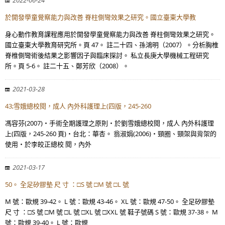
2022-06-24
於開發學童覺察能力與改善 脊柱側彎效果之研究。國立臺東大學教
身心動作教育課程應用於開發學童覺察能力與改善 脊柱側彎效果之研究。
國立臺東大學教育研究所。頁 47。 註二十四、孫鴻明（2007）。分析胸椎
脊椎側彎術後結果之影響因子與臨床探討。 私立長庚大學機械工程研究
所。頁 5-6。 註二十五、鄭芳欣（2008）。
2021-03-28
43;雪娥總校閱，成人 內外科護理上(四版，245-260
馮容芬(2007)‧手術全期護理之原則‧於劉雪娥總校閱，成人 內外科護理
上(四版，245-260 頁)‧台北：華杏。 翁淑娟(2006)‧頸圈、頸架與背架的
使用‧於李皎正總校 閱，內外
2021-03-17
50。 全足矽膠墊 尺 寸 ：□S 號 □M 號 □L 號
M 號：歐規 39-42。 L 號：歐規 43-46。 XL 號：歐規 47-50。 全足矽膠墊
尺 寸 ：□S 號 □M 號 □L 號 □XL 號 □XXL 號 鞋子號碼 S 號：歐規 37-38。 M
號：歐規 39-40。 L 號：歐規