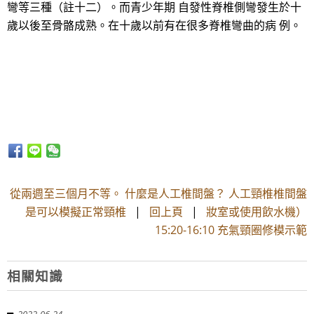
彎等三種（註十二）。而青少年期 自發性脊椎側彎發生於十
歲以後至骨骼成熟。在十歲以前有在很多脊椎彎曲的病 例。
從兩週至三個月不等。 什麼是人工椎間盤？ 人工頸椎椎間盤
是可以模擬正常頸椎
|
回上頁
|
妝室或使用飲水機）
15:20-16:10 充氣頸圈修模示範
相關知識