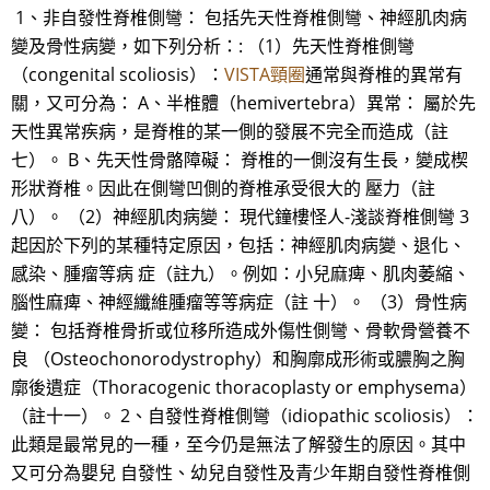
1、非自發性脊椎側彎： 包括先天性脊椎側彎、神經肌肉病
變及骨性病變，如下列分析：: （1）先天性脊椎側彎
（congenital scoliosis）：
VISTA頸圈
通常與脊椎的異常有
關，又可分為： A、半椎體（hemivertebra）異常： 屬於先
天性異常疾病，是脊椎的某一側的發展不完全而造成（註
七）。 B、先天性骨骼障礙： 脊椎的一側沒有生長，變成楔
形狀脊椎。因此在側彎凹側的脊椎承受很大的 壓力（註
八）。 （2）神經肌肉病變： 現代鐘樓怪人-淺談脊椎側彎 3
起因於下列的某種特定原因，包括：神經肌肉病變、退化、
感染、腫瘤等病 症（註九）。例如：小兒麻痺、肌肉萎縮、
腦性麻痺、神經纖維腫瘤等等病症（註 十）。 （3）骨性病
變： 包括脊椎骨折或位移所造成外傷性側彎、骨軟骨營養不
良 （Osteochonorodystrophy）和胸廓成形術或膿胸之胸
廓後遺症（Thoracogenic thoracoplasty or emphysema）
（註十一）。 2、自發性脊椎側彎（idiopathic scoliosis）：
此類是最常見的一種，至今仍是無法了解發生的原因。其中
又可分為嬰兒 自發性、幼兒自發性及青少年期自發性脊椎側