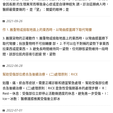
會因長期 的生理異常而導致身心症或是自律神經失 調。診治這類病人時，
醫師最需要做的， 是「望」：關愛的眼神；是
2021-09-26
作 1. 搬重物或撿取地面上的東西時，以彎曲膝蓋蹲下取代彎腰
3. 搬運貨物的正確動作 1. 搬重物或撿取地面上的東西時，以彎曲膝蓋蹲下
取代彎腰；抬放重物時不可扭轉腰 部。 2. 不可以在不對稱的姿勢下拿東西
拉東西或提東西。 3. 避免長時間維持同一姿勢，任何靜態姿勢維持一段時
間，該部位肌肉容易引起疲 勞，姿勢
2022-06-28
幫助受傷部位癒合及後續治療。 (二)處理原則：RICE
如腫、痛、瘀血等症狀。需要正確診斷和適當緊急處理， 幫助受傷部位癒
合及後續治療。 (二)處理原則：RICE 是急性受傷期基本的處理步驟， R：
Rest－休息：受傷部位立即停止活動做適度的休息，避免進一步受傷。 I：
Ice－冰敷： 醫療護膝推薦受傷後立即冰
2022-07-01