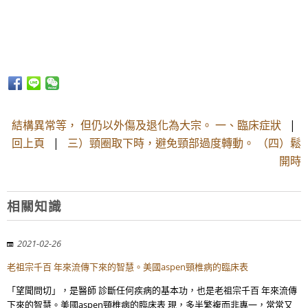
結構異常等， 但仍以外傷及退化為大宗。 一、臨床症狀
|
回上頁
|
三）頸圈取下時，避免頸部過度轉動。 （四）鬆
開時
相關知識
2021-02-26
老祖宗千百 年來流傳下來的智慧。美國aspen頸椎病的臨床表
「望聞問切」，是醫師 診斷任何疾病的基本功，也是老祖宗千百 年來流傳
下來的智慧。美國aspen頸椎病的臨床表 現，多半繁複而非專一，常常又