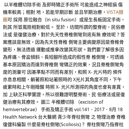
以半椎體切除手術 及即時矯正手術所 可能造成之神經損 傷
機率較高；相對 地，若能早期診斷 並且早期治療，
VISTA頸
圈
可 採用 原位融合（in situ fusion）或是生長板固定手術，
則其 所冒風險相對較低。 至於，坊間所謂的整脊術、民俗療
法或 是復健治療，對於先天性脊椎側彎到底有無 療效呢？答
案應該是無效，因為先天性脊椎 側彎主要病變原因是脊椎骨
變形，無法透過 運動或推拿改變其形狀。我們要了解很多因
為疼痛、骨盆傾斜、長短腳所造成的假性脊 椎側彎，可透過
基本原因矯治而達到脊椎側 彎矯正的效果，況且脊椎側彎角
度的測量可 因基準點不同而有差別，和照 X- 光片時的 條件
亦息息相關，躺著照和站著照時的 X光片其角度不同，下午
疲累時和上午剛睡醒 時照 X- 光片所測得的角度也會有差異，
加 上缺乏科學實證，所以很難證明整脊術、民 俗療法或是復
健治療有其療效。 圖三 半椎體切除 （excision of
hemivertebrae） 手術及矯正手術 vol.141．2017．8月 18
Health Network 台大醫網 青少年脊柱側彎 之 物理治療 脊椎
復健科編製 什麼是脊柱側彎(Scoliosis)？ 脊柱側彎乃指脊柱