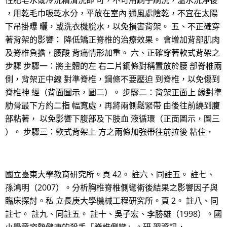
性肥皂水或冷洗精清洗即 可，不可用刷子刷洗，溫水洗淨後
，用乾毛巾吸乾水分，平放在室內 通風處陰乾，不宜在太陽
下吊掛曝 曬，或洗衣機脫水，以免損害背架。 五、不正確穿
著背架的影響： 降低矯正脊椎的治療效果。 會增加背部肌肉
及脊椎負擔，腰酸 背痛情形加重。 六、正確穿著軟式背架之
步驟 步驟一：將主體的左 右二片鋼條對稱置放於腰 部脊椎兩
側，背架正中線 對準脊椎，鋼條不要壓迫 到脊椎，以免傷到
脊椎神 經（背面圖示，圖二）。 步驟二：背架正面上 緣對準
肋骨最下方約二指 幅寬處，再將兩側鬆緊帶 由後往前繞到腹
部粘著， 以免影響下腹部及下肢血 液循環（正面圖示，圖三
）。 步驟三：軟式背架上 方之兩條加強帶往前拉後 粘住，
國立臺東大學教育研究所。頁 42。 註六、同註五。 註七、
孫鴻明（2007）。分析胸椎脊椎側彎術後結果之影響因子與
臨床探討。私 立長庚大學機械工程研究所。頁 2。 註八、同
註七。 註九、同註五。 註十、吳子宏、李勝雄（1998）。國