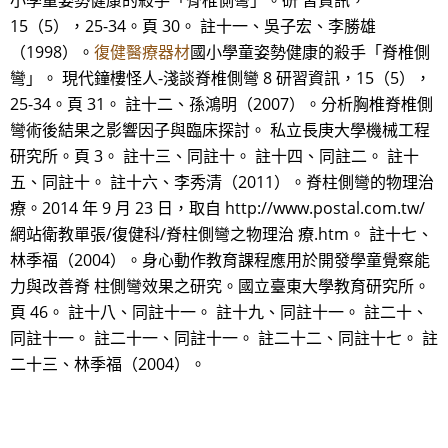
小學童姿勢健康的殺手「脊椎側彎」。研 習資訊，
15（5），25-34。頁 30。 註十一、吳子宏、李勝雄
（1998）。
復健醫療器材
國小學童姿勢健康的殺手「脊椎側
彎」。 現代鐘樓怪人-淺談脊椎側彎 8 研習資訊，15（5），
25-34。頁 31。 註十二、孫鴻明（2007）。分析胸椎脊椎側
彎術後結果之影響因子與臨床探討。 私立長庚大學機械工程
研究所。頁 3。 註十三、同註十。 註十四、同註二。 註十
五、同註十。 註十六、李秀清（2011）。脊柱側彎的物理治
療。2014 年 9 月 23 日，取自 http://www.postal.com.tw/
網站衛教單張/復健科/脊柱側彎之物理治 療.htm。 註十七、
林季福（2004）。身心動作教育課程應用於開發學童覺察能
力與改善脊 柱側彎效果之研究。國立臺東大學教育研究所。
頁 46。 註十八、同註十一。 註十九、同註十一。 註二十、
同註十一。 註二十一、同註十一。 註二十二、同註十七。 註
二十三、林季福（2004）。