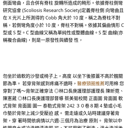
側面彎曲，且合併有脊柱 旋轉所造成的畸形。依據脊柱側彎
研究協會 (Scoliosis Research Society)定義脊柱側 向彎曲且
在 X 光片上所測得的 Cobb 角大於 10 度，稱之為脊柱不對
稱，若側彎角度小於 10 度，脊柱不對稱。依據其偏曲情形 C
型或 S 型。C 型曲線又稱為單純性或整體曲線。S 型 曲線(亦
稱複合曲線)，則是一原發性與續發 性，
勿坐於過軟的沙發或椅子上，高度 以坐下後膝蓋不高於髖關
節為準。 若穿背架感到疼痛不適時，
醫療頸圈推薦
可用棉 您
穿對了嗎～背架正確穿法 ◎林口長庚護理部護理長 陳昕霓、
陳憲葳 ◎林口長庚護理部督導 蔡美菊校閱 正面圖 背面圖 軟
式背架 背面圖 圖一 泰勒式背架 242 ３０卷８期 4 墊或小毛
巾墊於背架上減少受壓迫 感。 需走遠或久站時建議穿著背
架，穿 著時間依病情以六週-三個月為治療 原則。 背架以中