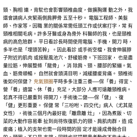
頸、胸相 連，背駝也會影響頸椎曲度，做擴胸運 動之外，我
還會請病人夾緊兩側肩胛骨 五至十秒。 電腦工程師、美髮
師、作家等，因職 業的關係常需低頭工作或伏案打字，常 有
頸椎相關毛病。許多牙醫或身為骨外 科醫師的我，也是頸椎
病的高危險群。 平日看診長時間使用電腦、手機，開刀 時，
多半也是「埋頭苦幹」。因此看診 或手術空檔，我會伸展脖
子附近的肌肉 或按壓風池穴、舒緩筋骨。下班回家， 也是盡
量拉筋，伸展整條「龍骨」，消 除肩、頸、腰部的緊繃。氣
血、筋骨順暢， 自然就會頭清目明，減緩腰痠背痛。 頸椎術
後如何保健？
充氣頸圈
平時多多注重三養──保「養」得宜、
營「養」適當、休「養」充足，大部分 人應可遠離頸椎病。
若真不得已嚴重到 得開刀，手術後二健──保「健」、復
「健」更形重要。 保健 常「三吩咐、四交代」病人（尤其是
女性），術後三個月內最好能「離鼎離 灶」，因為煮飯、切
菜的大動作容易牽 扯到尚待恢復肌力的頸、肩肌肉群，造 成
痠痛；植入的支架也需一段時間的固 定才能達成骨融合目