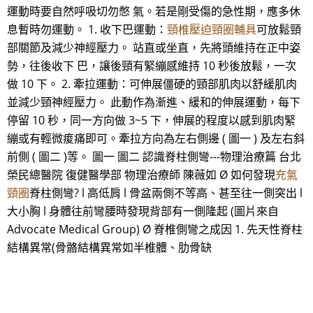
運動時要自然呼吸切勿憋 氣。若是剛受傷的急性期，應多休
息暫時勿運動。 1. 收下巴運動：
頸椎壓迫頸圈輔具
可放鬆頸
部關節及減少神經壓力。 站直或坐直，先將頭維持在正中姿
勢，往後收下 巴，讓後頸有緊繃感維持 10 秒後放鬆，一次
做 10 下。 2. 牽拉運動：可伸展僵硬的頸部肌肉以舒緩肌肉
並減少頸神經壓力。 此動作為漸進、緩和的伸展運動，每下
停留 10 秒，同一方向做 3~5 下，伸展的程度以感到肌肉緊
繃或有輕微痠痛即可。牽拉方向為左右側邊 ( 圖一 ) 及左右斜
前側 ( 圖二 )等。 圖一 圖二 認識脊柱側彎---物理治療篇 台北
榮民總醫院 復健醫學部 物理治療師 陳薇如 Ø 如何發現
充氣
頸圈
脊柱側彎? l 高低肩 l 骨盆兩側不等高、甚至往一側突出 l
大小胸 l 身體往前彎腰時發現背部有一側隆起 (圖片來自
Advocate Medical Group) Ø 脊椎側彎之成因 1. 先天性脊柱
結構異常(骨骼結構異常如半椎體、肋骨缺