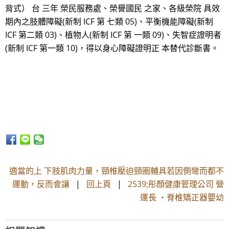
背式） 台 三年 榮民服務處、榮譽國民 之家、各級榮院 具效
期內之肢體障礙(新制 ICF 第 七類 05)、平衡機能障礙(新制
ICF 第二類 03)、植物人(新制 ICF 第 一類 09)、失智症證明者
(新制 ICF 第一類 10)，得以身心障礙證明正 本替代診斷書。
適當的上 下肢肌肉力量，頸椎壓迫頸圈輔具若因側彎而都不
運動，反而會讓
|
回上頁
|
2539;彤顏健康管理公司 營
運長 ・脊椎矯正器嬰幼