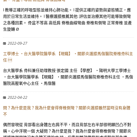
l 教導正確的呼吸型態並維持心肺功能。 l 提供正確的姿勢與姿態矯正，應
用於日常生活並維持。 l 醫療護膝推薦其他: 評估並治療其他可能導致側彎
之各種因素。 骨盆不等高 高低肩 脊椎曲線彎曲 脊椎有側彎 正常脊椎 並產
生旋轉 Ø
2022-09-27
工學博士 ・台大醫學院醫學系 【現職】 ・關節炎護膝馬偕醫院脊椎骨科主
任 
台大醫學系 骨科兼任助理教授 張定國 主任 【學歷】 ・陽明大學工學博士
・台大醫學院醫學系 【現職】 ・關節炎護膝馬偕醫院脊椎骨科主任 ・馬偕
醫院高壓氧中心主任 ・馬偕醫
2022-04-22
問？為什麼是我？我為什麼會得脊椎側彎？關節炎護膝雖然當時沒有身體
不
偶然發現從 背部看出身體左右肩不平，而且背部左右半部很明顯凹凸不對
稱。心中浮現一個 大疑問？為什麼是我？我為什麼會得脊椎側彎？關節炎