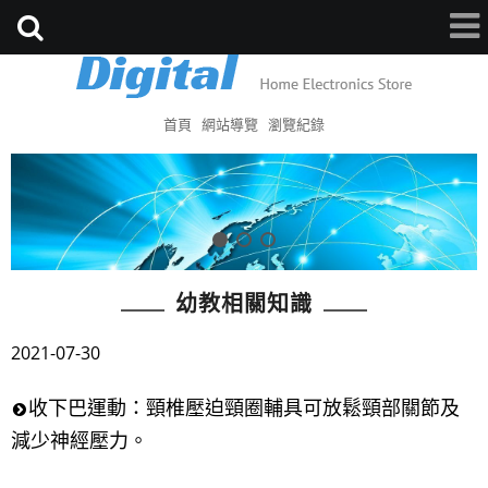
首頁
網站導覽
瀏覽紀錄
幼教相關知識
2021-07-30
收下巴運動：頸椎壓迫頸圈輔具可放鬆頸部關節及
減少神經壓力。