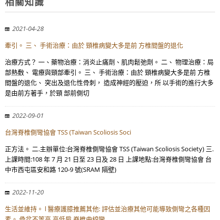
相關知識
2021-04-28
牽引。 三、 手術治療：由於 頸椎病變大多是前 方椎間盤的退化
治療方式？ 一、藥物治療：消炎止痛劑、肌肉鬆弛劑。 二、 物理治療：局
部熱敷、 電療與頸部牽引。 三、 手術治療：由於 頸椎病變大多是前 方椎
間盤的退化、 突出及退化性骨刺， 造成神經的壓迫，所 以手術的進行大多
是由前方著手，於頸 部前側切
2022-09-01
台灣脊椎側彎協會 TSS (Taiwan Scoliosis Soci
正方法。 二.主辦單位:台灣脊椎側彎協會 TSS (Taiwan Scoliosis Society) 三.
上課時間:108 年 7 月 21 日至 23 日及 28 日 上課地點:台灣脊椎側彎協會 台
中市西屯區安和路 120-9 號(SRAM 隔壁)
2022-11-20
生活並維持。 l 醫療護膝推薦其他: 評估並治療其他可能導致側彎之各種因
素。 骨盆不等高 高低肩 脊椎曲線彎