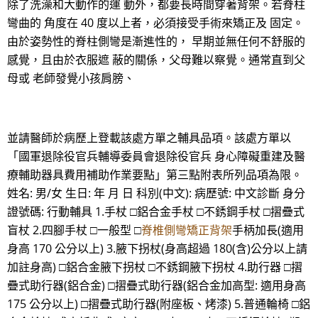
除了洗澡和大動作的運 動外，都要長時間穿著背架。若脊柱
彎曲的 角度在 40 度以上者，必須接受手術來矯正及 固定。
由於姿勢性的脊柱側彎是漸進性的， 早期並無任何不舒服的
感覺，且由於衣服遮 蔽的關係，父母難以察覺。通常直到父
母或 老師發覺小孩肩膀、
並請醫師於病歷上登載該處方單之輔具品項。該處方單以
「國軍退除役官兵輔導委員會退除役官兵 身心障礙重建及醫
療輔助器具費用補助作業要點」第三點附表所列品項為限。
姓名: 男/女 生日: 年 月 日 科別(中文): 病歷號: 中文診斷 身分
證號碼: 行動輔具 1.手杖 □鋁合金手杖 □不銹鋼手杖 □摺疊式
盲杖 2.四腳手杖 □一般型 □
脊椎側彎矯正背架
手柄加長(適用
身高 170 公分以上) 3.腋下拐杖(身高超過 180(含)公分以上請
加註身高) □鋁合金腋下拐杖 □不銹鋼腋下拐杖 4.助行器 □摺
疊式助行器(鋁合金) □摺疊式助行器(鋁合金加高型: 適用身高
175 公分以上) □摺疊式助行器(附座板、烤漆) 5.普通輪椅 □鋁