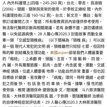
人 內外科護理上(四版，245-260 頁)‧台北：華杏。 翁淑娟
(2006)‧頸圈、頸架與背架的使用‧於李皎正總校 閱，內外
科護理技術(三版 160-162 頁)‧台北：新文京。 備註：每年
修訂或審閱乙次。 警語：所有衛教資訊內容僅供參考使用，
無法取代醫師診斷與相關建議，若有 身體不適，請您儘速就
醫，以免延誤病情。 28 人醫心傳2020.3 封面故事 而動全身
牽一頸 「交感型頸椎病」 （以下簡稱為「頸椎 病」）可以說
是一個 現代人常犯的文明 病。頸椎雖然只短短 七節，但因特
殊的解 剖結構及生理功能，
美國aspen
卻是我們人體最重要
的「樞紐」：上承顱 骨、頭腦、五官，下 接 軀 幹、 四 肢、
內 臟，外有層層筋膜、 肌肉、血管，內含感 覺、運動、交感
神經 通路。位處人體要衝 地帶，功能自然非常 重要。但也因
目標過 於顯露，易攻難守， 「病魔」環伺，時時 覬覦，必欲
犯之而後 快， 包 括 急 性 的 車 禍、外傷、撞擊，慢 性的筋
骨勞損、椎間 護頸保命 健頸強身 文／簡瑞騰 斗六慈濟醫院
院長、大林慈濟醫院副院長 圖／于劍興、簡瑞騰醫師 治療前
的自律神經症狀評估表。 29 人醫心傳2020.3 大林慈濟醫院