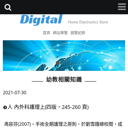
首頁
網站導覽
瀏覽紀錄
幼教相關知識
2021-07-30
人 內外科護理上(四版，245-260 頁)
馮容芬(2007)‧手術全期護理之原則‧於劉雪娥總校閱，成