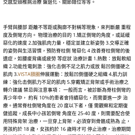
交感型頸椎病治療 盤退化、關節錯位等等。
手臂與腰部 距離不等距或胸廓不對稱等現象，來判斷嚴 重程
度及側彎方向。 物理治療的目的 1.矯正側彎的角度，或延緩
惡化的速度 2.加強肌肉力量，穩定並建立新姿勢 3.交導正確
的姿勢與生活習慣，預防脊柱側 彎惡化 4 改善脊柱側彎的後
遺症，如腰痠背痛或疲勞 等症狀 治療計畫 1.熱敷：放鬆軟組
織 2.功能性電刺激：強化击側不足之肌力或放 鬆凹側僵硬之
肌肉 3.
VISTA頸圈
伸展運動：放鬆凹側僵硬之組織 4.肌力訓
練：強化击側肌力不足的肌肉 5.穿戴矯正背架或手術治療之
轉介建議 禁忌與注意事項： 一般而言，被診斷為脊柱側彎的
青少年中， 約有 10％的患者會持續惡化，而需要進一步 治
療。通常脊柱側彎角度在 20 度以下者，僅 需觀察和定期復
健追蹤，成長中小孩若側彎 角度在 25-40 度，則需要配合使
用特殊背架 治療，一旦穿上背架，必須穿到骨骼成熟為 止，
男孩約於 18 歲，女孩約於 16 歲時才可 停止治療，治療期間