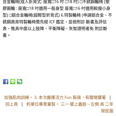
合金輪椅(成人折背式: 座寬□16 吋 □18 吋) □不銹鋼輪椅 (塑
膠圈輪 : 座寬□18 吋適用一般身型 座寬□16 吋適用較瘦小身
型) □鋁合金輪椅(超輕型折背式) 6.特製輪椅 (申請鋁合金、不
銹鋼高背特製輪椅需先經 ICF 鑑定，並檢附診 斷書及評估
表，惟具中度以上肢障、平衡障礙、失智證明者免 附診斷
書。
加強肌肉訓練。 3. 本次搬運活力 Fun 鬆操，有關彎腰著
|
回上頁
|
約單位專業量製。 三一 膝上義肢－左側 具 二年
榮民服