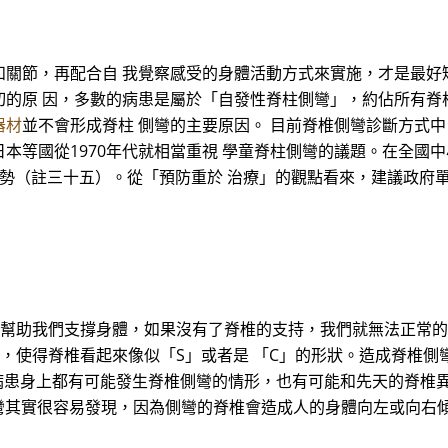
關節，再配合自 我覺察感受的身體活動方式來實施，才是最好矯
原 因，多數的病患是屬於「自發性脊柱側彎」，約佔所有脊柱側彎
器材
並不會形成脊柱 側彎的主要原因。 目前脊椎側彎診斷方式
本等國從1970年代就相當重視 學童脊柱側彎的議題。在全國中
化的趨勢（註三十五）。從「預防重於 治療」的觀點看來，建議政
彎? 脊椎能幫助我們支撐身體，如果沒有了脊椎的支持，我們就無法正
，使得脊椎看起來像似「S」或者是 「C」的形狀。造成脊椎側
)病患身上都有可能發生脊椎側彎的情形，也有可能和先天的脊椎
側彎其實很容易發現，因為側彎的脊椎會造成人的身體向左或向右