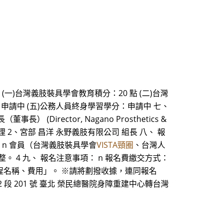
(一)台灣義肢裝具學會教育積分：20 點 (二)台灣
申請中 (五)公務人員終身學習學分：申請中 七、
(Director, Nagano Prosthetics &
門經理 2、宮部 昌洋 永野義肢有限公司 組長 八、 報
 n 會員（台灣義肢裝具學會
VISTA頸圈
、台灣人
元整。 4 九、 報名注意事項： n 報名費繳交方式：
課程名稱、費用」。 ※請將劃撥收據，連同報名
牌路 2 段 201 號 臺北 榮民總醫院身障重建中心轉台灣