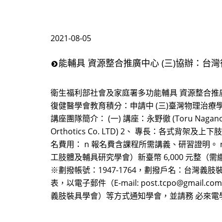
2021-08-05
能輔具 資源整合推廣中心 (三)協辦：台灣
衛生福利部社會及家庭署多功能輔具 資源整合推廣
復健醫學會教育積分：申請中 (三)臺灣物理治療
講座團隊簡介： (一) 講座：永野徹 (Toru Nagano
Orthotics Co. LTD) 2、 專長：各式背
名費用： n 報名費含課程所需講義、研習證明。 
工肢體及輔具研究學會）新臺幣 6,000 元整（需繳清
※劃撥帳號：1947-1764，劃撥戶名：台灣
表，以電子郵件（E-mail: post.tcpo@gmai
義肢裝具學會）等方式通知學會，並請務 必來電