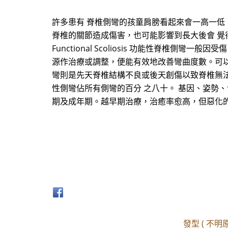
許多患有 脊椎側彎的孩童肩膀看起來會一高一低
脊椎的關節造成傷害，也可能影響到長大後會 覺得
Functional Scoliosis 功能性脊椎側彎一般因受
源作治療或調整，便能有效地改善彎曲度數。可以透過運動
彎則是先天脊椎結構不良或後天創傷以致脊椎無法直立。 
性側彎佔所有側彎的百分 之八十。 基因、姿勢
期及成年期。越早期治療，治癒率愈高，但惡化的危 
發型 ( 不明原