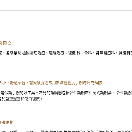
 開 立
各級榮院 檢附物理治療、職能治療、復健 科、骨科、身障醫療科、神經科等 醫 事 人
大小，舒適穿著，醫療護腕通常用於減輕輕度手腕疼痛或預防
器是保護手腕的好工具。常見的護腕器包括彈性護腕帶和硬式護腕套。 彈性護
用於重型運動和傷口復原。
療護腰背