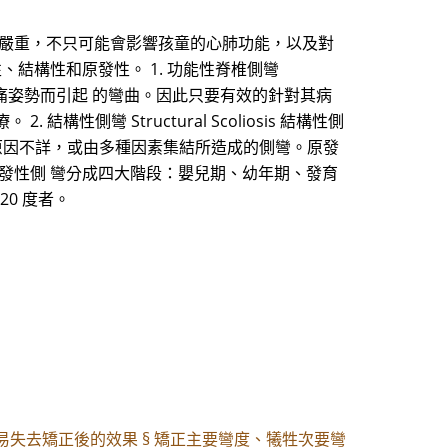
很嚴重，不只可能會影響孩童的心肺功能，以及對
結構性和原發性。 1. 功能性脊椎側彎
痛姿勢而引起 的彎曲。因此只要有效的針對其病
彎 Structural Scoliosis 結構性側
彎其發生原因不詳，或由多種因素集結所造成的側彎。原發
發性側 彎分成四大階段：嬰兒期、幼年期、發育
0 度者。
容易失去矯正後的效果 § 矯正主要彎度、犧牲次要彎