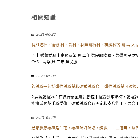
相關知識
2021-06-23
職能治療、復健 科、骨科、身障醫療科、神經科等 醫 事 人 員
五十 透氣式騎士泰勒背架 具 二年 榮民服務處、榮譽國民 之家、
CASH 背架 具 二年 榮民服
2023-05-09
的護腕器包括彈性護腕帶和硬式護腕套。 彈性護腕帶可調節
2.穿戴護腕器：在進行高風險運動或手腕受到重壓時，護腕
疼痛或預防手腕受傷。硬式護腕套有固定和支撐作用，適合
2021-05-29
狀是肩膀疼痛及僵硬，疼痛時好時壞，經過一、二個月，醫