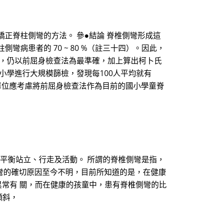
正脊柱側彎的方法。 參●結論 脊椎側彎形成這
病患者的 70 ~ 80 %（註三十四）。因此，
中，仍以前屈身檢查法為最準確，加上算出柯卜氏
小學進行大規模篩檢，發現每100人平均就有
府單位應考慮將前屈身檢查法作為目前的國小學童脊
常的平衡站立、行走及活動。 所謂的脊椎側彎是指，
彎的確切原因至今不明，目前所知道的是，在健康
異常有 關，而在健康的孩童中，患有脊椎側彎的比
傾斜，