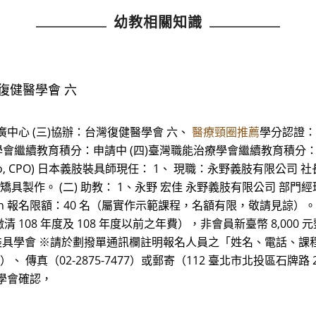
幼教相關知識
復健醫學會 六
中心 (三)協辦：台灣復健醫學會 六、
醫療頸圈推薦
學分認證： 
學會繼續教育積分：申請中 (四)臺灣職能治療學會繼續教育積分：
, CPO) 日本義肢裝具師現任： 1、 現職：永野義肢有限公司 社長（董事長） 
架及上下肢矯具製作。 (二) 助教： 1、永野 宏佳 永野義肢有限公司 部
n 報名限額：40 名（屬實作示範課程，名額有限，敬請見諒）。
 108 年度及 108 年度以前之年費），非會員新臺幣 8,000 
義肢裝具學會 ※請於劃撥單通訊欄註明報名人員之「姓名、電話、
l.com）、 傳真（02-2875-7477）或郵寄（112 臺北市北投區石
學會確認，