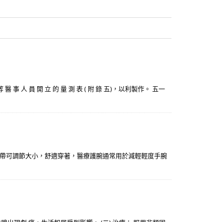
 員 開 立 的 量 測 表 ( 附 錄 五)，以利製作。 五一
腕帶可調節大小，舒適穿著，醫療護腕通常用於減輕輕度手腕