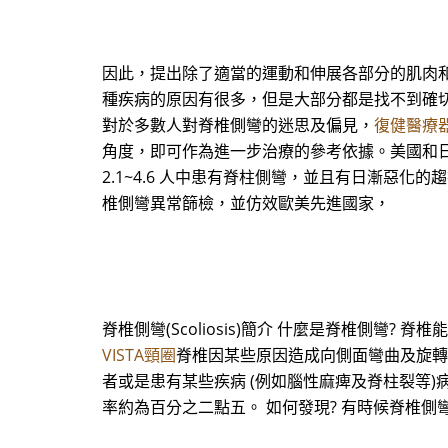
因此，提出除了適當的運動和伸展各部分的肌肉和
種疾病的原因有很多，但是大部分都是找不到確切的
對於多數人對脊椎側彎的迷思及偏見，
復健醫療
角度，即可作為進一步治療的參考依據。美國和日
2.1~4.6 人中患有脊柱側彎，並且有日漸惡
椎側彎異常篩檢，並仿效歐美先進國家，
脊椎側彎(Scoliosis)簡介 什麼是脊椎側
VISTA頸圈
脊椎因某些原因造成向側面彎曲及旋轉
者或是患有某些疾病 (例如腦性麻痺及脊柱裂等
率約為百分之二點五。 如何發現? 有時候脊椎