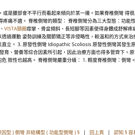
，或是腰部會不平行而看起來傾向於某一邊。如果脊椎側彎 得
疼痛不適。 脊椎側彎的類型： 脊椎側彎分為三大型態：功能性、
傷、
VISTA頸圈
痙攣、骨盆傾斜、長短腳等因素使得身體成舒解疼
 姿勢訓練及關節矯正等非侵略性，較溫和的方式來治療。 2. 結構性側
3. 原發性側彎 Idiopathic Scoliosis 原發性側
、發育、營養等綜合因素所引起，因此治療方面也得多管齊下。原
險性也越高。 脊椎側彎嚴重分級： 1. 輕度脊椎側彎：側彎 <2
因型 ) 側彎 非結構型 ( 功能型側彎 ) §
|
回上頁
|
認知 § 