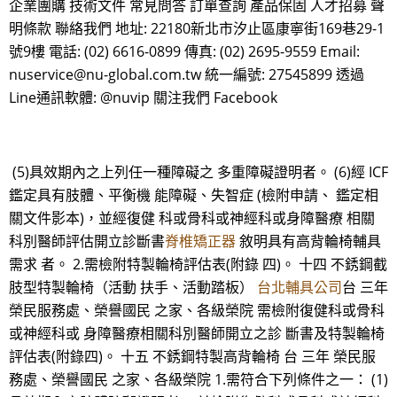
企業團購 技術文件 常見問答 訂單查詢 產品保固 人才招募 聲
明條款 聯絡我們 地址: 22180新北市汐止區康寧街169巷29-1
號9樓 電話: (02) 6616-0899 傳真: (02) 2695-9559 Email:
nuservice@nu-global.com.tw 統一編號: 27545899 透過
Line通訊軟體: @nuvip 關注我們 Facebook
(5)具效期內之上列任一種障礙之 多重障礙證明者。 (6)經 ICF
鑑定具有肢體、平衡機 能障礙、失智症 (檢附申請、 鑑定相
關文件影本)，並經復健 科或骨科或神經科或身障醫療 相關
科別醫師評估開立診斷書
脊椎矯正器
敘明具有高背輪椅輔具
需求 者。 2.需檢附特製輪椅評估表(附錄 四)。 十四 不銹鋼截
肢型特製輪椅（活動 扶手、活動踏板）
台北輔具公司
台 三年
榮民服務處、榮譽國民 之家、各級榮院 需檢附復健科或骨科
或神經科或 身障醫療相關科別醫師開立之診 斷書及特製輪椅
評估表(附錄四)。 十五 不銹鋼特製高背輪椅 台 三年 榮民服
務處、榮譽國民 之家、各級榮院 1.需符合下列條件之一： (1)