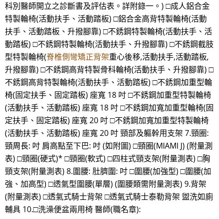
科別醫師開立之診斷書及評估表。詳附錄一。) □成人鋁合金
特製輪椅(活動扶手、活動踏板) □鋁合金高背特製輪椅(活動
扶手、活動踏板、升撥腳靠) □不銹鋼特製輪椅(活動扶手、活
動踏板) □不銹鋼特製輪椅(活動扶手、升撥腳靠) □不銹鋼截肢
型特製輪椅(
脊椎側彎矯正背架
重心後移,活動扶手,活動踏板,
升撥腳靠) □不銹鋼高背特製骨科輪椅(活動扶手、升撥腳靠) □
不銹鋼高背特製輪椅(活動扶手、活動踏板) □不銹鋼加重型輪
椅(固定扶手、固定踏板) 座寬 18 吋 □不銹鋼加重型特製輪椅
(活動扶手、活動踏板) 座寬 18 吋 □不銹鋼加寬加重型輪椅(固
定扶手、固定踏板) 座寬 20 吋 □不銹鋼加寬加重型特製輪椅
(活動扶手、活動踏板) 座寬 20 吋 頸部及軀幹用支架 7.頸圈:
頸周長: 吋 肩高點至下巴: 吋 (如附圖) □頸圈(MIAMI J) (附量測
表) □頸圈(硬式)* □頸圈(軟式) □四柱式頸支架(附量測表) □胸
頸支架(附量測表) 8.圍腰: 肚臍圍: 吋 □圍腰(加強型) □圍腰(加
強、加高型) □透氣型圍腰(單層) (圍腰類需附量測表) 9.背架
(附量測表) □透氣式騎士背架 □透氣式騎士泰勒背架 盥洗如廁
輔具 10.□洗澡便盆兩用椅 醫師(職名章):