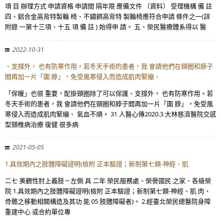
項 目 辦理方式 申請資格 申請間 隔年限 應備文件 （資料） 受理機構 備 註
四、鋁合金高背特製輪 椅、不鏽鋼高背特 製輪椅應符合申請 條件之一(詳
附錄 一第十三項、十五 項 備 註 ) 始得申 請。 五、榮民醫療體系得以 醫
2022-10-31
、支撐外， 也有防寒作用。若冬天手術的患者，我 會請他們在頸圈和脖子
間再加一片「圍 脖」，免受風寒侵入而造成肌肉緊繃、
「保暖」也很 重要，配掛頸圈除了可以保護、支撐外， 也有防寒作用。若
冬天手術的患者，我 會請他們在頸圈和脖子間再加一片「圍 脖」，免受風
寒侵入而造成肌肉緊繃、 氣血不順。 31 人醫心傳2020.3 大林慈濟醫院交感
型頸椎病治療 復健 很多病
2021-05-05
1.具效期內之肢體障礙證明(檢附 正本驗證；新制第七類-神經、肌
二七 美觀性肘上義肢－左側 具 二年 榮民服務處、榮譽國民 之家、各級榮
院 1.具效期內之肢體障礙證明(檢附 正本驗證；新制第七類-神經、肌 肉、
骨骼之移動相關構造及其功 能 05 肢體障礙者)。 2.經臺北榮民總醫院身障
重建中心 或合約單位專