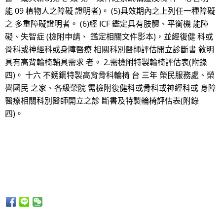
能 09 植物人之障礙 證明者)。 (5)具效期內之上列任一種障礙
之 多重障礙證明者。 (6)經 ICF 鑑定具有肢體、平衡機 能障
礙、失智症 (檢附申請、 鑑定相關文件影本)，並經復健 科或
骨科或神經科或身障醫療 相關科別醫師評估開立診斷書 敘明
具有高背輪椅輔具需求 者。 2.需檢附特製輪椅評估表(附錄
四)。 十六 不銹鋼特製高背骨科輪椅 台 三年 榮民服務處、榮
譽國民 之家、各級榮院 需檢附復健科或骨科或神經科或 身障
醫療相關科別醫師開立之診 斷書及特製輪椅評估表(附錄
四)。