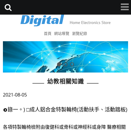
首頁
網站導覽
瀏覽紀錄
幼教相關知識
2021-08-05
錄一。) □成人鋁合金特製輪椅(活動扶手、活動踏板)
各項特製輪椅檢附由復健科或骨科或神經科或身障 醫療相關