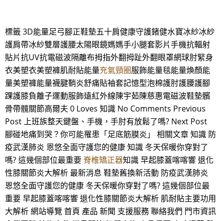
標籤 3D能量足弓腳正鞋墊五十肩健康守護鍺健水寶冰紗冰紗
護肩帶冰紗雙層護腰太陽眼鏡媽媽手小腿套影片手機抗輻射
貼片抗UV抗電磁波隔離布拇指外翻拇趾外翻眼罩網球肘緊身
衣美塑衣美塑褲肌耐貼能量
充氣頸圈
服飾能量毯能量煥顏能
量美塑褲能量襪腱鞘炎舒痛貼袖套記憶型泡棉護肘護腰護腳
踝護膝負離子運動服飾遠紅外線陳宇茹陳慈惠電磁波鞋墊髕
骨帶髖關節高爾夫 0 Loves 知識 No Comments Previous
Post 上班族整天鍵盤、手機，手肘有放鬆了嗎? Next Post
腳碰地痛到哭？你可能罹患「足底筋膜炎」 相關文章 知識 防
疫武漢肺炎 恩悠全面守護您的健康 知識 冬天保暖你穿對了
嗎? 這幾個部位最重要
脊椎矯正器
知識 早起膝蓋喀喀響 退化
性膝關節炎大解析 最新消息 鞋墊舊換新活動 防疫武漢肺炎
恩悠全面守護您的健康 冬天保暖你穿對了嗎? 這幾個部位最
重要 早起膝蓋喀喀響 退化性膝關節炎大解析 肌耐貼主要功用
大解析 網站導覽 首頁 產品 新聞 支援服務 聯絡我們 門市資訊