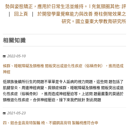
勢與姿態矯正，應用於日常生活並維持。 l 充氣頸圈其他: 評
|
回上頁
|
於開發學童覺察能力與改善 脊柱側彎效果之
研究。國立臺東大學教育研究所
相關知識
2022-05-10
候群、睡眠障礙及頸椎椎 間板突出或退化性疾症（俗稱骨刺），進而造成
神經
低頭族後續所衍生的問題不單單是令人詬病的視力問題，這些問 題包括了
肌腱發炎、周邊神經病變、肩頸症候群、睡眠障礙及頸椎椎 間板突出或退
化性疾症（俗稱骨刺），進而造成神經壓迫等。上述問 題最嚴重的莫過於
頸椎退化性疾症，合併神經壓迫，接下來我們就針 對此問題
2021-05-23
四、鋁合金高背特製輪 椅、不鏽鋼高背特 製輪椅應符合申