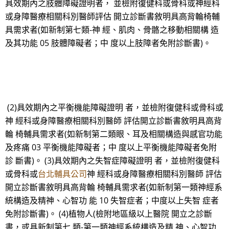
具效期內之肢體障礙證明者， 並檢附復健科或骨科或神經科
或身障醫療相關科別醫師評估 開立診斷書敘明具高背輪椅輔
具需求者(如新制第七類-神 經、肌肉、骨骼之移動相關構 造
及其功能 05 肢體障礙者；中 度以上肢障者免附診斷書)。
(2)具效期內之平衡機能障礙證明 者，並檢附復健科或骨科或
神 經科或身障醫療相關科別醫師 評估開立診斷書敘明具高背
輪 椅輔具需求者(如新制第二類眼、耳及相關構造與感官功能
及疼痛 03 平衡機能障礙者；中 度以上平衡機能障礙者免附
診 斷書)。 (3)具效期內之失智症障礙證明 者，並檢附復健科
或骨科或
台北輔具公司
神 經科或身障醫療相關科別醫師 評估
開立診斷書敘明具高背輪 椅輔具需求者(如新制第一類神經系
統構造及精神、心智功 能 10 失智症者；中度以上失智 症者
免附診斷書)。 (4)植物人(檢附地區級以上醫院 開立之診斷
書，或具新制第七 類-第一類神經系統構造及精 神、心智功