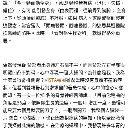
說：「牽一頸而動全身」，意即 頸椎若有病（退化、失穩、
錯位），有可 能引發全身（由表而裡，從筋骨到臟腑； 全身
上下，從頭頂到腳底）不舒服。如果 病人、家屬或醫師沒有
這觀念，常會落入 「頭痛醫頭、腳痛醫腳」的迷思與逛醫院
換醫師的陷阱。此時，「看對醫生找對科」 就顯得格外重
要。
偶然發現從 背部看出身體左右肩不平，而且背部左右半部很
明顯凹凸不對稱。心中浮現一個 大疑問？為什麼是我？我為
什麼會得脊椎側彎？
VISTA頸圈
雖然當時沒有身體不適的症
狀，但看到雙親帶我到處求醫的著急情緒，心中的擔心可想
而知。有一次一位知 名的脊骨神經醫師說：「目前你彎曲的
角度是36度，依照你生長的速度，一個月 增加一度，最慢可
能只要六個月就要開刀了。」一聽到開刀，我整個人腦袋一
片 空白，心都亂了，也正因為對疾病的無知，所以全然激發
了我探討此病的動機。 在治療的過程中，我發現許多年青的