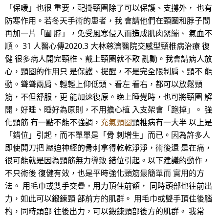
「保暖」也很 重要，配掛頸圈除了可以保護、支撐外， 也有
防寒作用。若冬天手術的患者，我 會請他們在頸圈和脖子間
再加一片「圍 脖」，免受風寒侵入而造成肌肉緊繃、 氣血不
順。 31 人醫心傳2020.3 大林慈濟醫院交感型頸椎病治療 復
健 很多病人開完頸椎、戴上頸圈就不敢 亂動。我會請病人放
心，頸圈的作用只 是保護、提醒，不是完全限制肩、頸不 能
動。聳聳兩肩、輕輕上仰低頭、看左 看右，都可以放鬆頸
筋，不但舒服，更 能加速復原。晚上睡覺時，也可將頸圈 解
開，好睡、睡好為原則，不用擔心植 入支架會「跑掉」。 強
化頸筋 有一點不能不強調，
充氣頸圈
頸椎病有一大半 以上是
「錯位」引起，而不單單是「骨 刺增生」而已。因為許多人
即使開刀把 壓迫神經的骨刺拿得乾乾淨淨，術後還 是在痛，
很可能就是因為頸筋無力導致 錯位引起。以下建議的動作，
不只術後 復健有效，也是平時強化頸筋最簡單而 實用的方
法。 用毛巾或雙手交疊，用力頂住前額， 同時頭部也往前出
力，如此可以鍛鍊頸 部前方的肌群。 用毛巾或雙手頂住後腦
杓，同時頭部 往後出力，可以鍛鍊頸部後方的肌群。 我常