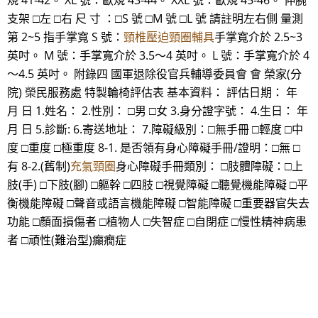
規 41-42。 XL 號：歐規 43-44。 XXL 號：歐規 45-46。 伸腕
支架 □左 □右 尺 寸 ：□S 號 □M 號 □L 號 請註明左右側 量測
第 2~5 指手掌寬 S 號：
頸椎壓迫頸圈輔具
手掌寬介於 2.5~3
英吋。 M 號：手掌寬介於 3.5～4 英吋。 L 號：手掌寬介於 4
～4.5 英吋。 附錄四 國軍退除役官兵輔導委員會 會 榮家(分
院) 榮民服務處 特製輪椅評估表 基本資料： 評估日期： 年
月 日 1.姓名： 2.性別： □男 □女 3.身分證字號： 4.生日： 年
月 日 5.診斷: 6.寄送地址： 7.障礙級別：□無手冊 □輕度 □中
度 □重度 □極重度 8-1. 是否領有身心障礙手冊/證明：□無 □
有 8-2.(舊制)
充氣頸圈
身心障礙手冊類別： □肢體障礙：□上
肢(手) □下肢(腳) □軀幹 □四肢 □視覺障礙 □聽覺機能障礙 □平
衡機能障礙 □聲音或語言機能障礙 □智能障礙 □重要器官失去
功能 □顏面損傷者 □植物人 □失智症 □自閉症 □慢性精神病患
者 □頑性(難治型)癲癇症