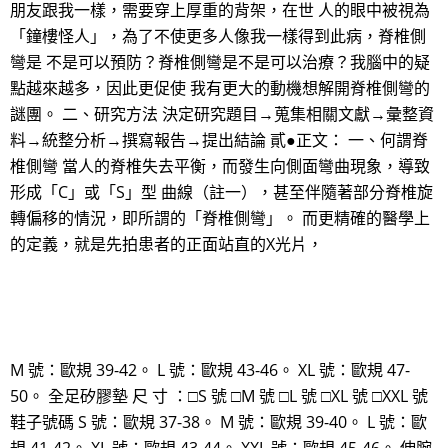
朋友跟我一樣，需要穿上厚重的背架，在世 人的眼中被視為
「鐘樓怪人」，為了不使更多人像我一樣得到此病，脊椎側
彎是 不是可以預防？脊椎側彎是不是可以治療？我腦中的疑
點越來越多，因此更促使 我有更大的動機想解開脊椎側彎的
謎團。 二、研究方法 決定研究題目→蒐集相關文獻→彙整資
料→統整分析→撰寫報告→提出結論 貳●正文： 一、何謂脊
椎側彎 當人的脊椎失去平衡，而發生向側面彎曲現象，導致
形成「C」或「S」型 曲線（註一），甚至伴隨著部分脊椎旋
轉偏移的情況，即所謂的「脊椎側彎」。 而更精確的醫學上
的定義，就是先拍患者的正面站直的X光片，
M 號：歐規 39-42。 L 號：歐規 43-46。 XL 號：歐規 47-
50。 全足矽膠墊 尺 寸 ：□S 號 □M 號 □L 號 □XL 號 □XXL 號
鞋子號碼 S 號：歐規 37-38。 M 號：歐規 39-40。 L 號：歐