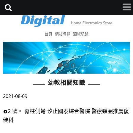
首頁
網站導覽
瀏覽紀錄
幼教相關知識
2021-08-09
2 號。 脊柱側彎 汐止國泰綜合醫院 醫療頸圈推薦復
健科