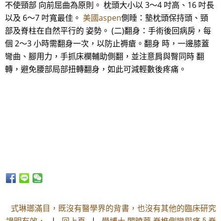
不使頸部 向前屈曲為原則。 枕頭大小以 3～4 吋高、16 吋長
以及 6～7 吋寬最佳。
美國aspen
側睡：墊枕頭保持頭、頸
部及脊柱在自然平行的 姿勢。 (二)翻身：手術後回病房，每
個 2～3 小時需翻身一次，以防止褥瘡。翻身 時，一邊膝蓋
彎曲、腳用力，手抓床欄輔助側翻，並注意肩與臀同時 翻
轉，避免腰部局部扭轉翻身，如此可減輕數後疼痛。
式琳瑯滿目，既沒有醫學界的背書，也沒有其他的臨床研究