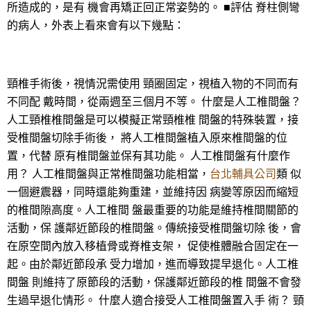
所造成的，是有 機會再矯正回正常姿勢的。 ■評估 脊柱側彎
的病人，外表上看來會有以下幾點：
頸椎手術後，視情況需使用 頸圈固定，視植入物的不同而有
不同配 戴時間，從兩週至三個月不等。 什麼是人工椎間盤？
人工頸椎椎間盤是可以模擬正常頸椎椎 間盤的特殊裝置，接
受椎間盤切除手術後， 將人工椎間盤植入原來椎間盤的位
置，代替 原有椎間盤並保有其功能。 人工椎間盤有什麼作
用？ 人工椎間盤與正常椎間盤功能相當，
台北輔具公司
類 似
一個避震器，同時還能夠重建，並維持因 病變等原因而縮短
的椎間隙高度。人工椎間 盤最重要的功能是維持椎間關節的
活動，保 護鄰近節段的椎間盤。傳統接受椎間盤切除 後，會
在原空間內放入移植骨或脊椎支架， 促使椎體融合固定在一
起。由於鄰近節段承 受力增加，進而導致提早退化。人工椎
間盤 則維持了原節段的活動，保護鄰近節段的椎 間盤不會發
生過早退化情形。 什麼人適合接受人工椎間盤置入手 術？ 頸