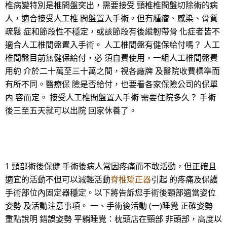
椎病變特別是椎間盤突出，需要接受 頸椎椎間盤切除術的病
人，適合接受人工椎 間盤置入手術。但有腫瘤、感染、骨質
疏鬆 症和節段性不穩定，或該節段有後縱韌帶骨 化症者皆不
適合人工椎間盤置入手術。 人工椎間盤有健保給付嗎？ 人工
椎間盤目前無健保給付，必 須自費使用，一組人工椎間盤費
用約 介於二十萬至三十萬之間，視各廠牌 及醫院收費標準而
有所不同。醫療保 險是否給付，也要看各家保險公司的保單
內 容而定。 接受人工椎間盤置入手術 需要住院多久？ 手術
後三至五天就可以出院 回家休養了。
1 頸部術後保健 手術後病人常因疼痛而不敢活動，但正確且
適宜的活動不但可以減輕活動
脊椎矯正器
引起 的疼痛及保護
手術部位內固定器穩定。以下將告訴您手術後頸部適當姿位
姿勢 及活動注意事項。 一、手術後活動 (一)睡覺 正確姿勢
重點說明 錯誤姿勢 平躺睡覺：枕頭店在頸部 非頭部，高度以