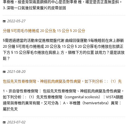
準脊椎，檢查背架兩直鋼條的中心是否對準脊 椎，確定是否正直無歪斜。
3. 深吸一口氣後拉緊束腹片的皮帶並固
2022-05-27
分鐘 §可用毛巾捲捲成 20 公分及 15 公分 § 20 公分
§需透過適當的活動來促進椎間盤代謝 曲線回復運動 §每晚睡前在床上靜躺
20 分鐘 §可用毛巾捲捲成 20 公分及 15 公分 § 20 公分厚毛巾捲放在肚臍正
下方 § 15 公分厚毛巾捲放在肩膀上 方，頸椎下方的位置 該用力？還是該放
鬆？
2021-08-20
包括先天性脊椎側彎、神經肌肉病變及骨性病變，如下列分析：: （1）先
1、非自發性脊椎側彎： 包括先天性脊椎側彎、神經肌肉病變及骨性病變，
如下列分析：: （1）先天性脊椎側彎（congenital scoliosis）：VISTA頸圈
通常與脊椎的異常有關，又可分為： A、半椎體（hemivertebra）異常：
屬於先天
2023-07-02