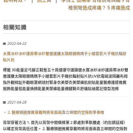
證明有效，
|
回上頁
|
學博士 閻曉華 脊椎側彎與痛 § 脊
椎側彎造成疼痛？ § 疼痛造成
相關知識
2022-04-22
水寶冰紗冰紗護肩帶冰紗雙層護腰太陽眼鏡媽媽手小腿套影片手機抗輻射
貼片抗
標籤 3D能量足弓腳正鞋墊五十肩健康守護鍺健水寶冰紗冰紗護肩帶冰紗雙
層護腰太陽眼鏡媽媽手小腿套影片手機抗輻射貼片抗UV抗電磁波隔離布拇
指外翻拇趾外翻眼罩網球肘緊身衣美塑衣美塑褲肌耐貼能量醫療護膝推薦
服飾能量毯能量煥顏能量美塑褲能量襪腱鞘炎舒痛貼袖套記憶型泡棉
2021-04-28
。 2. 醫療頸圈推薦穿戴時將背面兩直立桿間的空隙對準脊椎
背架穿著方法 1. 首先以背架中間橫條第 2 節處對準軟腰處（約肚臍延線）
以確定背架高低位置。 2. 醫療頸圈推薦穿戴時將背面兩直立桿間的空隙對