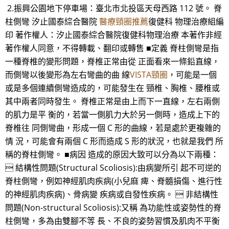
2.振興公園地下停車場：臺北市北投區天母西路 112 號。 脊
柱側彎 汐止國泰綜合醫院
醫療頸圈推薦
復健科 物理治療組編
印 著作權人：汐止國泰綜合醫院復健科物理治療 本著作非經
著作權人同意，不得轉載、翻印或轉售 ■定義 脊柱側彎是指
一種脊椎的變形問題，脊椎正常由從 正面看來一條鉛直線，
而側彎以後變形為左右彎曲的曲 線
VISTA頸圈
，可能是一個
或是多個連續側彎造成的，可能發生在 頸椎、胸椎、腰椎或
其中兩者同時發生。 脊椎正常是由上而下一直線，左右兩側
的肌力是平 衡的，若當一側肌力大於另一側時，造成上下的
脊椎往 同側彎曲，形成一個 C 形的曲線，若是處於更複雜的
情 況，可能會有兩個 C 形而造成 S 形的狀況，也就是我們 所
稱的脊柱側彎。 ■病因 造成的原因大致可以分為以下兩種：
 結構性問題(Structural Scoliosis):由病變所引 起不可逆的
脊柱側彎，例如神經肌肉疾病(小兒麻 痺、脊髓損傷、進行性
的神經肌肉疾病)、骨病變 疾病或自發性疾病。  非結構性
問題(Non-structural Scoliosis):又稱 為功能性或姿勢性的脊
柱側彎，多為由雙腳不等 長、不良的姿勢習慣及肌肉不平衡