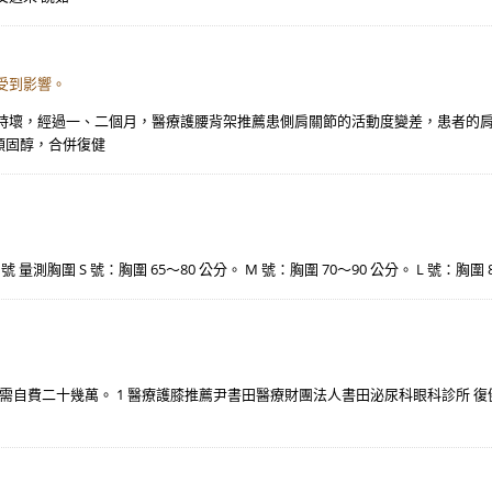
受到影響。
壞，經過一、二個月，醫療護腰背架推薦患側肩關節的活動度變差，患者的肩膀出
類固醇，合併復健
XL 號 量測胸圍 S 號：胸圍 65～80 公分。 M 號：胸圍 70～90 公分。 L 號：胸圍 
）。 需自費二十幾萬。 1 醫療護膝推薦尹書田醫療財團法人書田泌尿科眼科診所