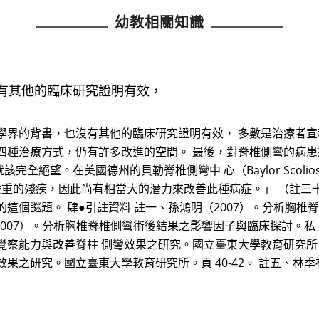
幼教相關知識
有其他的臨床研究證明有效，
學界的背書，也沒有其他的臨床研究證明有效， 多數是治療者
四種治療方式，仍有許多改進的空間。 最後，對脊椎側彎的病
完全絕望。在美國德州的貝勒脊椎側彎中 心（Baylor Scoliosis 
相當嚴重的殘疾，因此尚有相當大的潛力來改善此種病症。」 （註
這個謎題。 肆●引註資料 註一、孫鴻明（2007）。分析胸椎
2007）。分析胸椎脊椎側彎術後結果之影響因子與臨床探討。私 
覺察能力與改善脊柱 側彎效果之研究。國立臺東大學教育研究所。頁
果之研究。國立臺東大學教育研究所。頁 40-42。 註五、林季