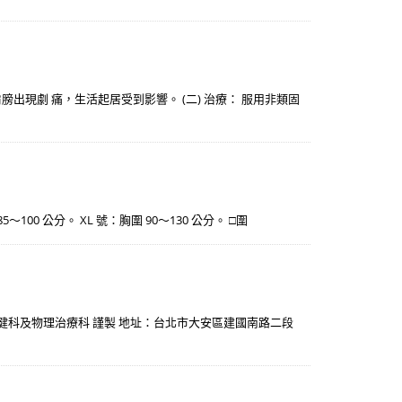
現劇 痛，生活起居受到影響。 (二) 治療： 服用非類固
85～100 公分。 XL 號：胸圍 90～130 公分。 □圍
 復健科及物理治療科 謹製 地址：台北市大安區建國南路二段