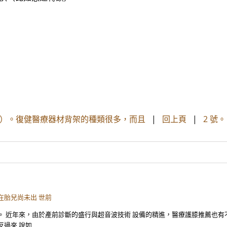
）。復健醫療器材背架的種類很多，而且
|
回上頁
|
2 號
在胎兒尚未出 世前
。 近年來，由於產前診斷的盛行與超音波技術 設備的精進，醫療護膝推薦也有
反過來 說如