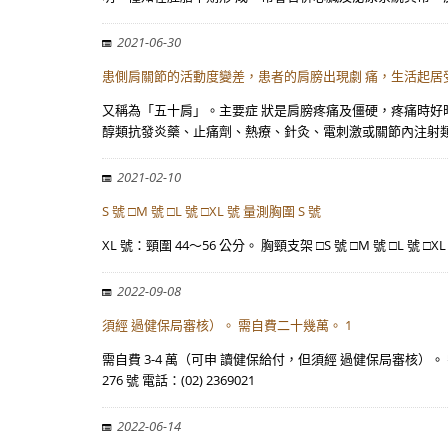
2021-06-30
患側肩關節的活動度變差，患者的肩膀出現劇 痛，生活起居
又稱為「五十肩」。主要症 狀是肩膀疼痛及僵硬，疼痛時好時
醇類抗發炎藥、止痛劑、熱療、針灸、電刺激或關節內注射
2021-02-10
S 號 □M 號 □L 號 □XL 號 量測胸圍 S 號
XL 號：頸圍 44～56 公分。 胸頸支架 □S 號 □M 號 □L 號 □
2022-09-08
須經 過健保局審核）。 需自費二十幾萬。 1
需自費 3-4 萬（可申 讀健保給付，但須經 過健保局審核
276 號 電話：(02) 2369021
2022-06-14