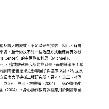
宣稱及誇大的療效，不足以完全採信，因此，有需
患來說，至今仍找不到一種治療方式能確實有效根
Center）的主管歐布利恩（Michael F.
三十七）這或許就是我所能找到最正面的答案吧！希
脊椎側彎術後結果之影響因子與臨床探討。私 立長
立長庚大學機械工程研究所。頁 4。 註三、林季
 39。 註四、林季福（2004）。身心動作教
福（2004）。身心動作教育課程應用於開發學童