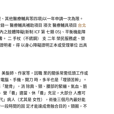
眼、其他醫療輔具等四項)以一年申請一次為限。
錄一 醫療輔具補助項目 項次 醫療輔具項目
台北
肢體障礙(新制 ICF 第 七類 05)、平衡機能障
書。 二 手杖（不銹鋼） 支 二年 榮民服務處、榮
行動障礙證明者，得 以身心障礙證明正本或受理單位 出具
、美髮師、作家等，因職 業的關係常需低頭工作或
用電腦、手機，開刀 時，多半也是「埋頭苦幹」。
條「龍骨」，消 除肩、頸、腰部的緊繃。氣血、筋
、 營「養」適當、休「養」充足，大部分 人應可
交代」病人（尤其是 女性），術後三個月內最好能
需一段時間的固 定才能達成骨融合目的。頸圈，不