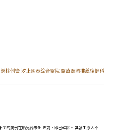
。 脊柱側彎 汐止國泰綜合醫院 醫療頸圈推薦復健科
不少的病例在胎兒尚未出 世前，即已確診。 其發生原因不