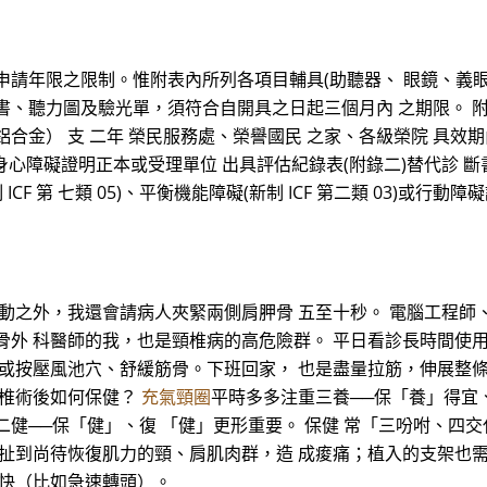
申請年限之限制。惟附表內所列各項目輔具(助聽器、 眼鏡、義
書、聽力圖及驗光單，須符合自開具之日起三個月內 之期限。 附
鋁合金） 支 二年 榮民服務處、榮譽國民 之家、各級榮院 具效期內之
得 以身心障礙證明正本或受理單位 出具評估紀錄表(附錄二)替代診 斷
CF 第 七類 05)、平衡機能障礙(新制 ICF 第二類 03)或
 動之外，我還會請病人夾緊兩側肩胛骨 五至十秒。 電腦工程師
骨外 科醫師的我，也是頸椎病的高危險群。 平日看診長時間使
 或按壓風池穴、舒緩筋骨。下班回家， 也是盡量拉筋，伸展整
頸椎術後如何保健？
充氣頸圈
平時多多注重三養──保「養」得宜
二健──保「健」、復 「健」更形重要。 保健 常「三吩咐、四
 扯到尚待恢復肌力的頸、肩肌肉群，造 成痠痛；植入的支架也
太快（比如急速轉頭）。