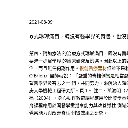
2021-08-09
式琳瑯滿目，既沒有醫學界的背書，也沒
第四、附加療法 的治療方式琳瑯滿目，既沒有醫
要進一步醫學界 的臨床研究及篩選。因此以上的
治，而且無任何副作用。
復健醫療器材
但並不是就該
O'Brien）醫師就說： 「嚴重的脊椎側彎是
望醫學界及有志之士 們，共同努力，來解決人類的
庚大學機械工程研究所。頁 1。 註二、孫鴻明（
福（2004）。身心動作教育課程應用於開發學童
育課程應用於開發學童覺察能力與改善脊柱 側彎效
覺察能力與改善脊柱 側彎效果之研究。