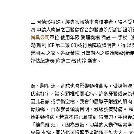
三.因情形特殊，經專案報請本會核准者，得不受
四.申請人應備之西醫健保合約醫療院所診斷證明
輔具公司
單位 使用年限 受理機構 備註 一 手杖（
礙(新制 ICF 第二類 03)或行動障礙證明者，
譽國民 之家、各級榮院 具效期內之肢體障礙(新制 I
評估紀錄表(附錄二)替代診 斷書。
頸、胸相 連，背駝也會影響頸椎曲度，做擴胸運
伏案打字，常 有頸椎相關毛病。許多牙醫或身為
因此看診 或手術空檔，我會伸展脖子附近的肌肉
骨順暢， 自然就會頭清目明，減緩腰痠背痛。 
遠離頸椎病。若真不得已嚴重到 得開刀，手術後
「離鼎離 灶」，因為煮飯、切菜的大動作容易牽
只是 支撐，同時也可提醒患者動作不能太大、 