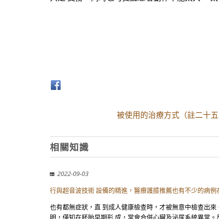
被使用的治療方式（註二十五
相關知識
2022-09-03
行與超音波技術 設備的精進，醫療護膝推薦也有不少的病例
也有都無症狀，直 到成人健康檢查時，才被無意中檢查出來
明，僅知在胚胎早期形 成，常會合併心臟及泌尿系統異常。