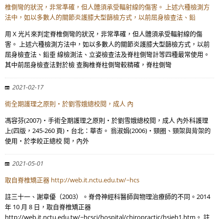
椎側彎的狀況，非常準確，但人體須承受輻射線的傷害。 上述六種檢測方
法中，如以多數人的關節炎護膝大型篩檢方式，以前屈身檢查法、鉛
用 X 光片來判定脊椎側彎的狀況，非常準確，但人體須承受輻射線的傷
害。 上述六種檢測方法中，如以多數人的關節炎護膝大型篩檢方式，以前
屈身檢查法、鉛垂 線檢測法、立姿檢查法及脊柱側彎計等四種最常使用。
其中前屈身檢查法對於檢 查胸椎脊柱側彎較精確，脊柱側彎
2021-02-17
術全期護理之原則‧於劉雪娥總校閱，成人 內
馮容芬(2007)‧手術全期護理之原則‧於劉雪娥總校閱，成人 內外科護理
上(四版，245-260 頁)‧台北：華杏。 翁淑娟(2006)‧頸圈、頸架與背架的
使用‧於李皎正總校 閱，內外
2021-05-01
取自脊椎矯正器 http://web.it.nctu.edu.tw/~hcs
註三十一、謝章優（2003）。脊骨神經科醫師與物理治療師的不同。2014
年 10 月 8 日，取自脊椎矯正器
http://web.it.nctu.edu.tw/~hcsci/hospital/chiropractic/hsieh1.htm。 註