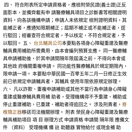
四、 符合附表所定申請資格者，應檢附榮民證(義士證)正反
面影本，並備齊載有申 請醫療輔具項目之診斷書等相關證明
資料，向各該機構申請；申請人未依規定 檢附證明資料，其
能補正者，應通知限期補正；屆期不補正或不能補正者，逕
行駁回；經審查符合規定者，予以核定，不符合規定者，予
以駁回。 五、
台北輔具公司
本要點各項身心障礙重建及醫療
輔具費用補助所需費用，由本會編列預算支應。 同一醫療輔
具申請補助後，於其申請間隔年限屆滿之前，不得向本會或
其他政 府機關重複申請。 同功能性醫療輔具於規定期限內，
限申請一項。 本要點中華民國一百零五年二月一日修正生效
前已依規定申請輔具者，其輔具 使用年限依原規定辦理。
六、 凡以詐欺、重複申請補助或其他不當行為申請身心障礙
重建或醫療輔具費用補 助者，受理機構得不予重建、補助或
停止重建補助，已重建、補助者得追回之。 涉及刑責者，
脊
椎矯正器
移送司法機關辦理。 附表 榮民身心障礙重建及醫療
輔具補助項目 項 目 辦理方式 申請資格 申請間 隔年限 應備文
件 （資料） 受理機構 備 註 助聽器 實物給付 或現金補 助