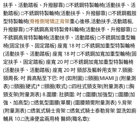
扶手、活動踏板、升撥腳靠) □不銹鋼特製輪椅(活動扶手、活
動踏板) □不銹鋼特製輪椅(活動扶手、升撥腳靠) □不銹鋼截肢
型特製輪椅(
脊椎側彎矯正背架
重心後移,活動扶手,活動踏板,
升撥腳靠) □不銹鋼高背特製骨科輪椅(活動扶手、升撥腳靠) □
不銹鋼高背特製輪椅(活動扶手、活動踏板) □不銹鋼加重型輪
椅(固定扶手、固定踏板) 座寬 18 吋 □不銹鋼加重型特製輪椅
(活動扶手、活動踏板) 座寬 18 吋 □不銹鋼加寬加重型輪椅(固
定扶手、固定踏板) 座寬 20 吋 □不銹鋼加寬加重型特製輪椅
(活動扶手、活動踏板) 座寬 20 吋 頸部及軀幹用支架 7.頸圈:
頸周長: 吋 肩高點至下巴: 吋 (如附圖) □頸圈(MIAMI J) (附量測
表) □頸圈(硬式)* □頸圈(軟式) □四柱式頸支架(附量測表) □胸
頸支架(附量測表) 8.圍腰: 肚臍圍: 吋 □圍腰(加強型) □圍腰(加
強、加高型) □透氣型圍腰(單層) (圍腰類需附量測表) 9.背架
(附量測表) □透氣式騎士背架 □透氣式騎士泰勒背架 盥洗如廁
輔具 10.□洗澡便盆兩用椅 醫師(職名章):