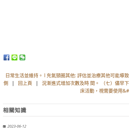
日常生活並維持。 l 充氣頸圈其他: 評估並治療其他可能導致
側
|
回上頁
|
況漸進式增加次數及時 間。 （七）儘早下
床活動，視需要使用&#
相關知識
2023-06-12