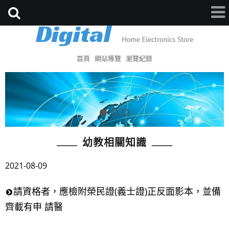
首頁
網站導覽
瀏覽紀錄
幼教相關知識
2021-08-09
請資格者，應檢附榮民證(義士證)正反面影本，並備
齊載有申 請醫