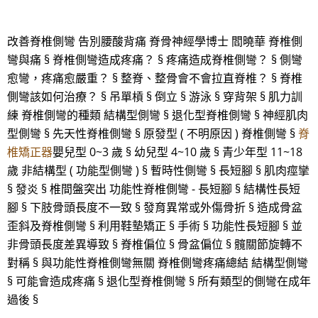
改善脊椎側彎 告別腰酸背痛 脊骨神經學博士 閻曉華 脊椎側
彎與痛 § 脊椎側彎造成疼痛？ § 疼痛造成脊椎側彎？ § 側彎
愈彎，疼痛愈嚴重？ § 整脊、整骨會不會拉直脊椎？ § 脊椎
側彎該如何治療？ § 吊單槓 § 倒立 § 游泳 § 穿背架 § 肌力訓
練 脊椎側彎的種類 結構型側彎 § 退化型脊椎側彎 § 神經肌肉
型側彎 § 先天性脊椎側彎 § 原發型 ( 不明原因 ) 脊椎側彎 §
脊
椎矯正器
嬰兒型 0~3 歲 § 幼兒型 4~10 歲 § 青少年型 11~18
歲 非結構型 ( 功能型側彎 ) § 暫時性側彎 § 長短腳 § 肌肉痙攣
§ 發炎 § 椎間盤突出 功能性脊椎側彎 - 長短腳 § 結構性長短
腳 § 下肢骨頭長度不一致 § 發育異常或外傷骨折 § 造成骨盆
歪斜及脊椎側彎 § 利用鞋墊矯正 § 手術 § 功能性長短腳 § 並
非骨頭長度差異導致 § 脊椎偏位 § 骨盆偏位 § 髖關節旋轉不
對稱 § 與功能性脊椎側彎無關 脊椎側彎疼痛總結 結構型側彎
§ 可能會造成疼痛 § 退化型脊椎側彎 § 所有類型的側彎在成年
過後 §