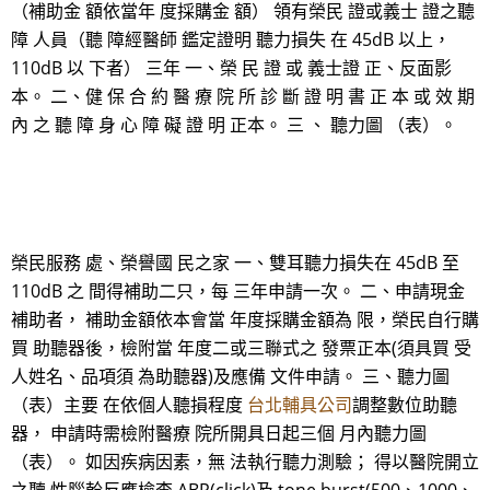
（補助金 額依當年 度採購金 額） 領有榮民 證或義士 證之聽
障 人員（聽 障經醫師 鑑定證明 聽力損失 在 45dB 以上，
110dB 以 下者） 三年 一、榮 民 證 或 義士證 正、反面影
本。 二、健 保 合 約 醫 療 院 所 診 斷 證 明 書 正 本 或 效 期
內 之 聽 障 身 心 障 礙 證 明 正本。 三 、 聽力圖 （表）。
榮民服務 處、榮譽國 民之家 一、雙耳聽力損失在 45dB 至
110dB 之 間得補助二只，每 三年申請一次。 二、申請現金
補助者， 補助金額依本會當 年度採購金額為 限，榮民自行購
買 助聽器後，檢附當 年度二或三聯式之 發票正本(須具買 受
人姓名、品項須 為助聽器)及應備 文件申請。 三、聽力圖
（表）主要 在依個人聽損程度
台北輔具公司
調整數位助聽
器， 申請時需檢附醫療 院所開具日起三個 月內聽力圖
（表）。 如因疾病因素，無 法執行聽力測驗； 得以醫院開立