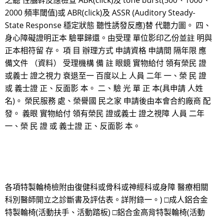
之聽 性腦幹反應檢查 ABR(click)及 tone burst(500、1000、
2000 頻率閾值)或 ABR(click)及 ASSR (Auditory Steady-
State Response 穩定狀態 聽性誘發反應)替 代聽力圖。 四、
身心障礙證明正本 驗畢歸還。由受理 單位影印乙份並註 明與
正本相符留 存。 項 目 辦理方式 申請資格 申請間 隔年限 應
備文件 （資料） 受理機構 備 註 眼鏡 實物給付 領有榮民 證
或義士 證之視力 衰退至一 百度以上 人員 二年 一、榮 民 證
或 義士證 正、反面影 本。 二、驗 光 單 正 本(具申請 人姓
名)。 榮民服務 處、榮譽國 民之家 申請後由本會合約廠商 配
發。 義眼 實物給付 領有榮民 證或義士 證之視障 人員 二年
一、榮 民 證 或 義士證 正、反面影 本。
各項特製輪椅檢附由復健科或骨科或神經科或身障 醫療相關
科別醫師開立之診斷書及評估表。詳附錄一。) □成人鋁合金
特製輪椅(活動扶手、活動踏板) □鋁合金高背特製輪椅(活動