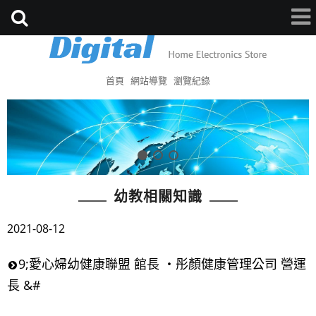
首頁
網站導覽
瀏覽紀錄
幼教相關知識
2021-08-12
9;愛心婦幼健康聯盟 館長 ・彤顏健康管理公司 營運
長 &#