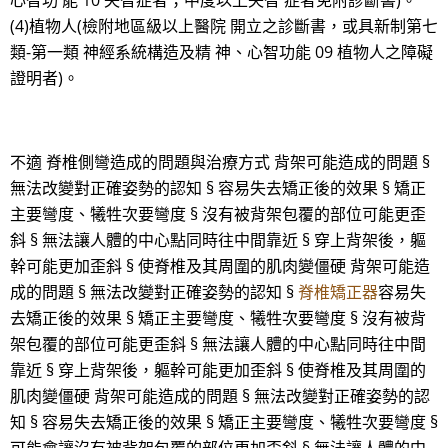
心智功 能 10 失智症者；中度以上失智 症者免附診斷書)。
(4)植物人(檢附地區級以上醫院 開立之診斷書，或具新制第七
類-第一類 神經系統構造及精 神、心智功能 09 植物人之障礙
證明者)。
不適 脊椎側彎造成的問題與治療方式 背架可能造成的問題 §
無法改變對正確姿勢的認知 § 容易失去矯正後的效果 § 矯正
主要彎度、犧牲次要彎度 § 沒有被背架包覆的部位可能更歪
斜 § 無法讓人體的中心點同時往中間靠近 § 穿上背架後，軀
幹可能更加歪斜 § 使脊椎及其周圍的肌肉變僵硬 背架可能造
成的問題 § 無法改變對正確姿勢的認知 §
脊椎矯正器
容易失
去矯正後的效果 § 矯正主要彎度、犧牲次要彎度 § 沒有被背
架包覆的部位可能更歪斜 § 無法讓人體的中心點同時往中間
靠近 § 穿上背架後，軀幹可能更加歪斜 § 使脊椎及其周圍的
肌肉變僵硬 背架可能造成的問題 § 無法改變對正確姿勢的認
知 § 容易失去矯正後的效果 § 矯正主要彎度、犧牲次要彎度 §