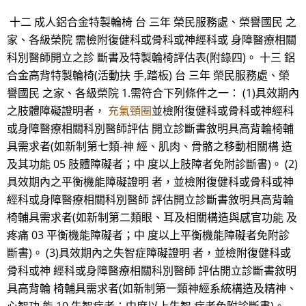
十二 成人鋁合金特製輪椅 台 三年 榮民服務處、榮譽國民 之
家、各級榮院 需檢附復健科或骨科或神經科或 身障醫療相關
科別醫師開立之診 斷書及特製輪椅評估表(附錄四)。 十三 鋁
合金高背特製輪椅(活動扶 手,踏板) 台 三年 榮民服務處、榮
譽國民 之家、各級榮院 1.需符合下列條件之一： (1)具效期內
之肢體障礙證明者，
充氣頸圈
並檢附復健科或骨科或神經科
或身障醫療相關科別醫師評估 開立診斷書敘明具高背輪椅輔
具需求者(如新制第七類-神 經、肌肉、骨骼之移動相關構 造
及其功能 05 肢體障礙者；中 度以上肢障者免附診斷書)。 (2)
具效期內之平衡機能障礙證明 者，並檢附復健科或骨科或神
經科或身障醫療相關科別醫師 評估開立診斷書敘明具高背輪
椅輔具需求者(如新制第二類眼、耳及相關構造與感官功能 及
疼痛 03 平衡機能障礙者；中 度以上平衡機能障礙者免附診
斷書)。 (3)具效期內之失智症障礙證明 者，並檢附復健科或
骨科或神 經科或身障醫療相關科別醫師 評估開立診斷書敘明
具高背輪 椅輔具需求者(如新制第一類神經系統構造及精神、