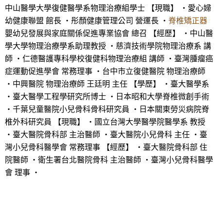
中山醫學大學復健醫學系物理治療組學士 【現職】 ・愛心婦
幼健康聯盟 館長 ・彤顏健康管理公司 營運長 ・
脊椎矯正器
嬰幼兒發展與家庭關係促進專業協會 總召 【經歷】 ・中山醫
學大學物理治療學系助理教授 ・慈濟技術學院物理治療系 講
師 ・仁德醫護專科學校復健科物理治療組 講師 ・臺灣腫瘤癌
症運動促進學會 常務理事 ・台中市立復健醫院 物理治療師
・中興醫院 物理治療師 王廷明 主任 【學歷】 ・臺大醫學系
・臺大醫學工程學研究所博士 ・日本昭和大學脊椎微創手術
・千葉兒童醫院小兒骨科骨科研究員 ・日本關東勞災病院脊
椎外科研究員 【現職】 ・國立台灣大學醫學院醫學系 教授
・臺大醫院骨科部 主治醫師 ・臺大醫院小兒骨科 主任 ・臺
灣小兒骨科醫學會 常務理事 【經歷】 ・臺大醫院骨科部 住
院醫師 ・衛生署台北醫院骨科 主治醫師 ・臺灣小兒骨科醫學
會 理事 ・