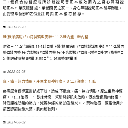
二、健 保 合 約 醫 療 院 所 診 斷 證 明 書 正 本 或 效 期 內 之 身 心 障 礙 證
明正本。 榮民服務 處、榮譽國 民之家 一、身心障礙證明正本 驗畢歸還。
由受理 單位影印乙份並註 明 與 正 本 相 符 留 存。
2021-06-20
鞋(糖尿病用) * □特製矯型皮鞋* 11-2.鞋內墊 □鞋內墊
附錄三 11.足部輔具 11-1鞋 □矯正鞋(糖尿病用) * □特製矯型皮鞋* 11-2.鞋內
墊 □鞋內墊 只(含製模) * □鞋內墊 只(不合製模) * □腳弓墊* □外(內) 楔墊* □
足後跟矽膠墊 (附量測表) □全足矽膠墊(附量測
2022-09-03
麻、痛、無力情形，產生坐骨神經痛。 3 (二) 治療： 1. 臥
疼痛感會傳導至臀部或下肢，造成 下肢麻、痛、無力情形，產生坐骨神經
痛。 3 (二) 治療： 1. 臥床休息：幫助背部肌肉放鬆，促進受傷肌肉修復，
降低腰椎間盤的壓力，減輕神經的壓 迫及發炎。 2. 藥物治療：適當使用非
類固醇類抗發炎藥、肌肉鬆弛劑，
2021-08-02