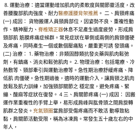
8. 運動治療：適當運動增加肌肉的柔軟度與關節靈活度，改
善腰腹部肌肉強度、耐力
醫療護腰背架推薦
。 二、肩頸疼痛
(一) 成因： 貨物搬運人員頸肩部位，因姿勢不良、重複性動
作、精神壓力、
脊椎矯正器
休息不足產生過度疲勞，形成肩
頸部肌 筋膜疼痛症候群。常見症狀在單側或兩側的肩頸僵硬
及疼痛，同時產生一個或數個壓痛點，嚴重更可誘 發頭痛。
(二) 治療： 1. 藥物治療：非類固醇類抗發炎藥與肌肉鬆弛
劑，有鎮痛、消炎和鬆弛肌肉。 2. 物理治療：包括電療、冷
熱敷等、頸部牽引與運動治療等。急性期治療舒緩疼痛、降
低肌 肉僵硬。急性期過後，適時的運動介入，讓肩頸之肌肉
放鬆及肌力訓練，加強頸部關節之 穩定度，避免疼痛、緊
繃、酸麻等症狀在復發。 4 三、肩關節疼痛 (一) 成因： 因搬
運作業重複性的手臂上舉，易形成肩峰與肱骨頭之間肩旋轉
肌群之發炎。
充氣頸圈
當肩部受傷疼痛而不敢活 動導致粘
黏，肩關節活動受限，稱為冰凍肩。常發生五十歲左右的中
年人，