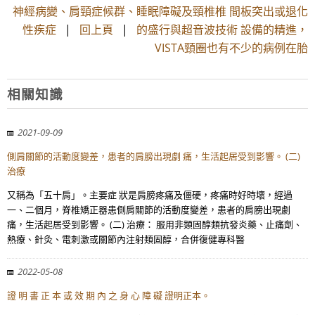
神經病變、肩頸症候群、睡眠障礙及頸椎椎 間板突出或退化
性疾症
|
回上頁
|
的盛行與超音波技術 設備的精進，
VISTA頸圈也有不少的病例在胎
相關知識
2021-09-09
側肩關節的活動度變差，患者的肩膀出現劇 痛，生活起居受到影響。 (二)
治療
又稱為「五十肩」。主要症 狀是肩膀疼痛及僵硬，疼痛時好時壞，經過
一、二個月，脊椎矯正器患側肩關節的活動度變差，患者的肩膀出現劇
痛，生活起居受到影響。 (二) 治療： 服用非類固醇類抗發炎藥、止痛劑、
熱療、針灸、電刺激或關節內注射類固醇，合併復健專科醫
2022-05-08
證 明 書 正 本 或 效 期 內 之 身 心 障 礙 證明正本。