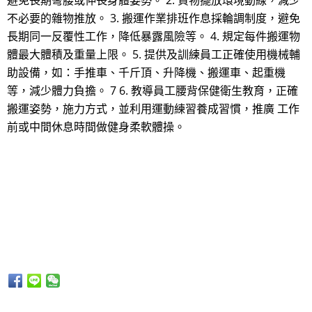
避免長期彎腰或伸長身體姿勢。 2. 貨物擺放環境動線，減少
不必要的雜物推放。 3. 搬運作業排班作息採輪調制度，避免
長期同一反覆性工作，降低暴露風險等。 4. 規定每件搬運物
體最大體積及重量上限。 5. 提供及訓練員工正確使用機械輔
助設備，如：手推車、千斤頂、升降機、搬運車、起重機
等，減少體力負擔。 7 6. 教導員工腰背保健衛生教育，正確
搬運姿勢，施力方式，並利用運動練習養成習慣，推廣 工作
前或中間休息時間做健身柔軟體操。