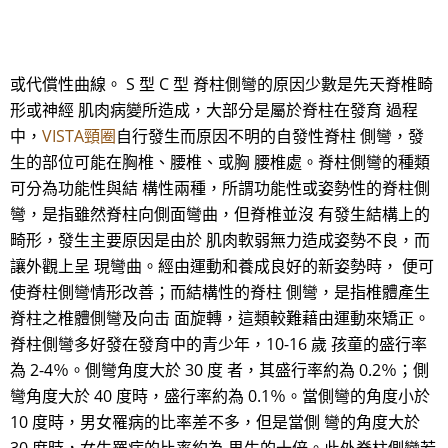
或代償性曲線。 S 型 C 型 脊柱側彎的原因少數是先天脊椎畸
形或神經 肌肉病變所造成，大部分是屬於脊柱在發育 過程
中，
VISTA頸圈
自行發生而原因不明的自發性脊柱 側彎，發
生的部位可能在胸椎、腰椎、或胸 腰椎處。脊柱側彎的種類
可分為功能性與結 構性兩種，所謂功能性或姿勢性的脊柱側
彎，是指雖然脊柱向側面彎曲，但脊椎並沒 有發生結構上的
畸形，發生主要原因是由於 肌肉軟弱無力造成姿勢不良，而
讓外觀上呈 現彎曲。經由運動和養成良好的新姿勢時， 便可
使脊柱側彎情形改善；而結構性的脊柱 側彎，是指椎體產生
脊柱之椎體側彎及向击 面旋轉，這類較難藉由運動來矯正。
脊柱側彎多好發在發育中的青少年，10-16 歲 孩童的盛行率
為 2-4％。側彎角度大於 30 度 者，其盛行率約為 0.2％；側
彎角度大於 40 度時，盛行率約為 0.1％。當側彎的角度小於
10 度時，男女罹病的比率差不多，但是當側 彎的角度大於