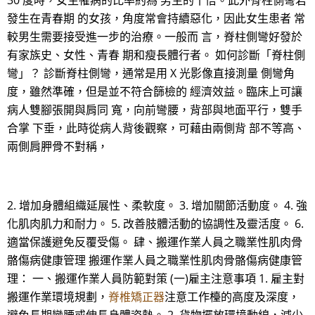
30 度時，女生罹病的比率約為 男生的十倍。此外脊柱側彎若
發生在青春期 的女孩，角度常會持續惡化，因此女生患者 常
較男生需要接受進一步的治療。一般而 言，脊柱側彎好發於
有家族史、女性、青春 期和瘦長體行者。 如何診斷「脊柱側
彎」？ 診斷脊柱側彎，通常是用 X 光影像直接測量 側彎角
度，雖然準確，但是並不符合篩檢的 經濟效益。臨床上可讓
病人雙腳張開與肩同 寬，向前彎腰，背部與地面平行，雙手
合掌 下垂，此時從病人背後觀察，可藉由兩側背 部不等高、
兩側肩胛骨不對稱，
2. 增加身體組織延展性、柔軟度。 3. 增加關節活動度。 4. 強
化肌肉肌力和耐力。 5. 改善肢體活動的協調性及靈活度。 6.
適當保護避免反覆受傷。 肆、搬運作業人員之職業性肌肉骨
骼傷病健康管理 搬運作業人員之職業性肌肉骨骼傷病健康管
理： 一、搬運作業人員防範對策 (一)雇主注意事項 1. 雇主對
搬運作業環境規劃，
脊椎矯正器
注意工作檯的高度及深度，