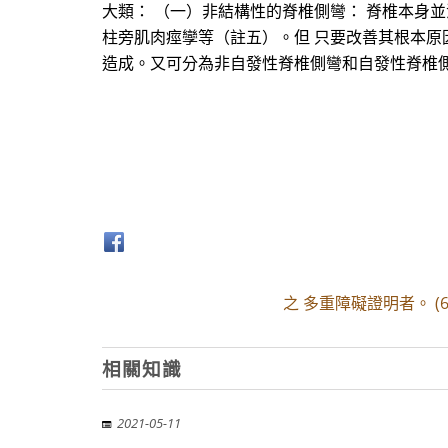
大類： （一）非結構性的脊椎側彎： 脊椎本身
柱旁肌肉痙孿等（註五）。但 只要改善其根本原
造成。又可分為非自發性脊椎側彎和自發性脊椎側
之 多重障礙證明者。 (6
相關知識
2021-05-11