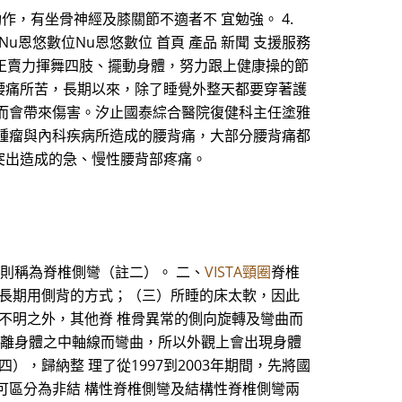
動作，有坐骨神經及膝關節不適者不 宜勉強。 4.
恩悠數位Nu恩悠數位 首頁 產品 新聞 支援服務
阿嬤正賣力揮舞四肢、擺動身體，努力跟上健康操的節
腰痛所苦，長期以來，除了睡覺外整天都要穿著護
而會帶來傷害。汐止國泰綜合醫院復健科主任塗雅
腫瘤與內科疾病所造成的腰背痛，大部分腰背痛都
突出造成的急、慢性腰背部疼痛。
以上則稱為脊椎側彎（註二）。 二、
VISTA頸圈
脊椎
或長期用側背的方式；（三）所睡的床太軟，因此
不明之外，其他脊 椎骨異常的側向旋轉及彎曲而
骨偏離身體之中軸線而彎曲，所以外觀上會出現身體
，歸納整 理了從1997到2003年期間，先將國
可區分為非結 構性脊椎側彎及結構性脊椎側彎兩