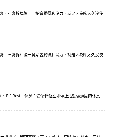
膏，石膏拆掉後一開始會覺得腳沒力，就是因為腳太久沒使
膏，石膏拆掉後一開始會覺得腳沒力，就是因為腳太久沒使
， R：Rest－休息：受傷部位立即停止活動做適度的休息，