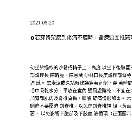
2021-08-20
若穿背架感到疼痛不適時，醫療頸圈推薦
勿坐於過軟的沙發或椅子上，高度 以坐下後膝蓋
部護理長 陳昕霓、陳憲葳 ◎林口長庚護理部督導 蔡
迫 感。 需走遠或久站時建議穿著背架，穿 著時
毛巾吸乾水分，平放在室內 通風處陰乾，不宜在
加背部肌肉及脊椎負擔，腰酸 背痛情形加重。 六
鋼條不要壓迫 到脊椎，以免傷到脊椎神 經（背面
著， 以免影響下腹部及下肢血 液循環（正面圖示