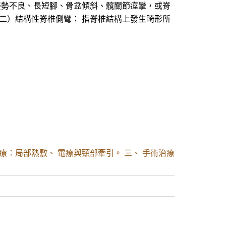
姿勢不良、長短腳、骨盆傾斜、髖關節痙攣，或脊
二）結構性脊椎側彎： 指脊椎結構上發生畸形所
治療：局部熱敷、 電療與頸部牽引。 三、 手術治療