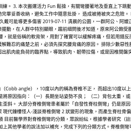
訓練。 3. 本次搬運活力 Fun 鬆操，有關彎腰著地及垂直上下跳
畢妥善收納，避免工作中隨意批掛， 造成被捲被夾之危險。 Nu
久戴可能導更多傷害 2019-07-11 清晨的公園，一群阿公、
樂擺動，在人群中特別顯眼，趨前細問後才知道，原來阿公飽受
護腰，就是俗稱的軟背架，用對了確實可以緩解疼痛，但若用錯反
緩解難忍的痛楚之前，必須先探究腰背痛的原因。 排除少數惡性
超出肌肉能負荷的臨界點，導致肌肉、韌帶拉傷，或是因椎間盤
Cobb angle），10度以內的稱為脊椎不正， 而超出10度
是將原因指向：（一）長期坐站姿勢不良； （二）背包太重，
生歪斜。 大部分脊椎側彎患者屬於「自發性脊柱側彎」仍是原因
 現代鐘樓怪人-淺談脊椎側彎 2 狀變形的現象，而產生脊柱
 目前醫學界對脊椎側彎的分類，眾說紛紜，根據學者研究（註四）
加上其他學者的說法加以補充，完成下列的分類方式。脊椎側彎