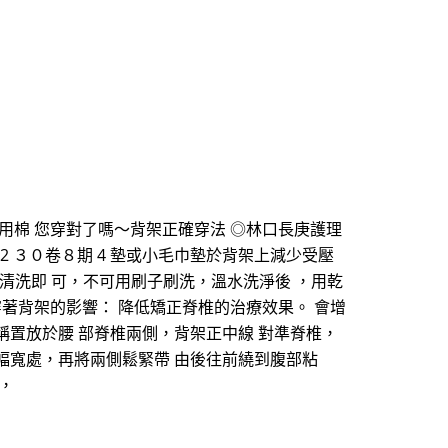
用棉 您穿對了嗎～背架正確穿法 ◎林口長庚護理
42 ３０卷８期 4 墊或小毛巾墊於背架上減少受壓
精清洗即 可，不可用刷子刷洗，溫水洗淨後 ，用乾
著背架的影響： 降低矯正脊椎的治療效果。 會增
稱置放於腰 部脊椎兩側，背架正中線 對準脊椎，
 幅寬處，再將兩側鬆緊帶 由後往前繞到腹部粘
，