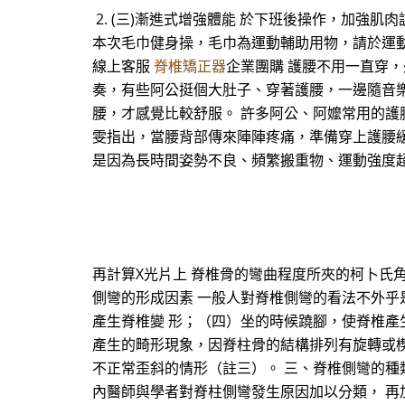
2. (三)漸進式增強體能 於下班後操作，加強肌肉
本次毛巾健身操，毛巾為運動輔助用物，請於運動完
線上客服
脊椎矯正器
企業團購 護腰不用一直穿，
奏，有些阿公挺個大肚子、穿著護腰，一邊隨音
腰，才感覺比較舒服。 許多阿公、阿嬤常用的
雯指出，當腰背部傳來陣陣疼痛，準備穿上護腰
是因為長時間姿勢不良、頻繁搬重物、運動強度
再計算X光片上 脊椎骨的彎曲程度所夾的柯卜氏角（
側彎的形成因素 一般人對脊椎側彎的看法不外乎
產生脊椎變 形；（四）坐的時候蹺腳，使脊椎產
產生的畸形現象，因脊柱骨的結構排列有旋轉或楔
不正常歪斜的情形（註三）。 三、脊椎側彎的種類
內醫師與學者對脊柱側彎發生原因加以分類， 再