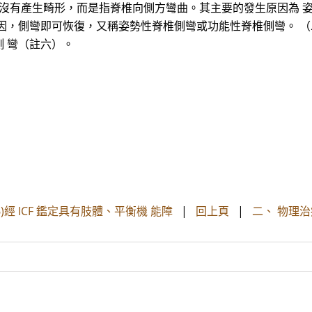
並沒有產生畸形，而是指脊椎向側方彎曲。其主要的發生原因為 
因，側彎即可恢復，又稱姿勢性脊椎側彎或功能性脊椎側彎。 （
 彎（註六）。
)經 ICF 鑑定具有肢體、平衡機 能障
|
回上頁
|
二、 物理