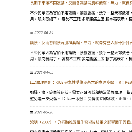
長期下來離不開護腰，反而會讓腰背肌群萎縮、無力，就像
不少民眾因為害怕不用護腰，腰就會痛，幾乎一整天都戴著
用，肌肉萎縮了。 姿勢不正確 多是腰痛主因 賴宇亮表示，
2022-06-24
護腰，反而會讓腰背肌群萎縮、無力，就像有些人腳骨折打
不少民眾因為害怕不用護腰，腰就會痛，幾乎一整天都戴著
用，肌肉萎縮了。 姿勢不正確 多是腰痛主因 賴宇亮表示，
2021-04-05
(二)處理原則：RICE 是急性受傷期基本的處理步驟， R：Res
如腫、痛、瘀血等症狀。需要正確診斷和適當緊急處理， 幫助受
避免進一步受傷。 I：Ice－冰敷： 受傷後立即冰敷，止血、
2021-05-20
鴻明（2007）。分析胸椎脊椎側彎術後結果之影響因子與臨