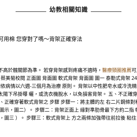
幼教相關知識
可用棉 您穿對了嗎～背架正確穿法
不高於髖關節為準。 若穿背架感到疼痛不適時，
醫療頸圈推薦
可
美菊校閱 正面圖 背面圖 軟式背架 背面圖 圖一 泰勒式背架 2
間依病情以六週-三個月為治療 原則。 背架以中性肥皂水或冷洗
太陽下吊掛曝 曬，或洗衣機脫水，以免損害背架。 五、不正確穿
、正確穿著軟式背架之 步驟 步驟一：將主體的左 右二片鋼條對
圖示，圖二）。 步驟二：背架正面上 緣對準肋骨最下方約二指
，圖三 ）。 步驟三：軟式背架上 方之兩條加強帶往前拉後 粘住