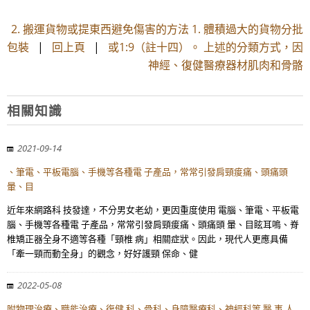
2. 搬運貨物或提東西避免傷害的方法 1. 體積過大的貨物分批
包裝
|
回上頁
|
或1:9（註十四）。 上述的分類方式，因
神經、復健醫療器材肌肉和骨骼
相關知識
2021-09-14
、筆電、平板電腦、手機等各種電 子產品，常常引發肩頸痠痛、頭痛頭
暈、目
近年來網路科 技發達，不分男女老幼，更因重度使用 電腦、筆電、平板電
腦、手機等各種電 子產品，常常引發肩頸痠痛、頭痛頭 暈、目眩耳鳴、脊
椎矯正器全身不適等各種「頸椎 病」相關症狀。因此，現代人更應具備
「牽一頸而動全身」的觀念，好好護頸 保命、健
2022-05-08
附物理治療、職能治療、復健 科、骨科、身障醫療科、神經科等 醫 事 人