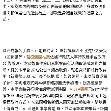
十二）。 甚至有學者（註三十三）歸納八位學者的研究指
出，認為國內的醫師及學者 所設計的運動療法，多數以強化
肌肉和伸展性的運動為主，卻缺乏身體自我覺知 體察之方
式，
以完成報名手續。 n 退費約定： ※若課程因不可抗拒之天災
（如颱風等，
醫療頸圈推薦
依據行政院人事行政總處或政府
公 告辦理）或緊急事件等因素影響而有活動取消或延期之情
形，將於本學會 網站公告。如為取消，報名費將扣除行政費
用（新臺幣 300 元）後予以退 費；如為延期，未以傳真或電
子郵件等明確方式向本學會確認無法參加 者，視為繼續參
與，本學會將另行通知課程辦理時間；
VISTA頸圈
已向本學會
確認無 法配合調整後之課程時間者，報名費退費規定同上述
課程取消方式。 ※若因報名者個人因素無法參加者，請以書
面傳真或 e-mail 通知本學會退 費，並須確認本會知悉。距開