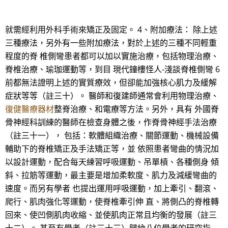
就需經利用外科手術來矯正及固定。 4、附加療法： 除上述
三種療法，另外有一些附加療法，對於上述的三種不同輕重
程度的脊 椎側彎患者都可以加以實施治療，包括物理治療、
脊椎治療、瑜珈運動等，到目 現代鐘樓怪人-淺談脊椎側彎 6
前都無法證明上述的實質療效，但卻能加強核心肌力及緩解
症狀等等（註三十）。 醫師和復建師通常會利用物理治療、
復健醫療器材
整脊治療、和電療等方法。另外，具有 外國脊
骨神經科訓練的醫師在檢查身體之後，作脊骨神經手法治療
（註三十一）， 包括：軟體組織治療、關節運動、機械設備
輔助下的脊椎矯正及手法矯正等，並 依照患者彎曲的情況加
以設計運動，配合每天練習呼吸運動、吊單槓、各種側身 傾
斜、拉筋等運動，最主要是增加柔軟度、肌力及減緩彎曲的
速度。而另有學者 也提出運用呼吸運動，加上牽引、翻滾、
爬行、肌肉強化等運動，使脊椎牽引伸 直、將側凸的脊椎轉
回來、使凹側肌肉收縮、並使肌肉正常且均衡的發展（註三