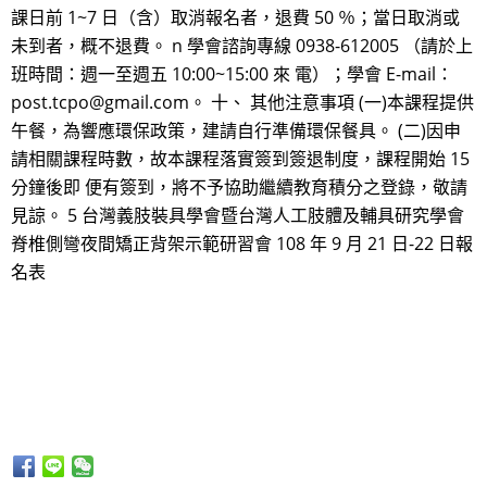
課日前 1~7 日（含）取消報名者，退費 50 ％；當日取消或
未到者，概不退費。 n 學會諮詢專線 0938-612005 （請於上
班時間：週一至週五 10:00~15:00 來 電）；學會 E-mail：
post.tcpo@gmail.com。 十、 其他注意事項 (一)本課程提供
午餐，為響應環保政策，建請自行準備環保餐具。 (二)因申
請相關課程時數，故本課程落實簽到簽退制度，課程開始 15
分鐘後即 便有簽到，將不予協助繼續教育積分之登錄，敬請
見諒。 5 台灣義肢裝具學會暨台灣人工肢體及輔具研究學會
脊椎側彎夜間矯正背架示範研習會 108 年 9 月 21 日-22 日報
名表