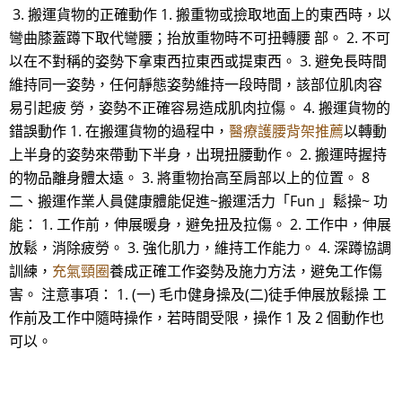
3. 搬運貨物的正確動作 1. 搬重物或撿取地面上的東西時，以
彎曲膝蓋蹲下取代彎腰；抬放重物時不可扭轉腰 部。 2. 不可
以在不對稱的姿勢下拿東西拉東西或提東西。 3. 避免長時間
維持同一姿勢，任何靜態姿勢維持一段時間，該部位肌肉容
易引起疲 勞，姿勢不正確容易造成肌肉拉傷。 4. 搬運貨物的
錯誤動作 1. 在搬運貨物的過程中，
醫療護腰背架推薦
以轉動
上半身的姿勢來帶動下半身，出現扭腰動作。 2. 搬運時握持
的物品離身體太遠。 3. 將重物抬高至肩部以上的位置。 8
二、搬運作業人員健康體能促進~搬運活力「Fun 」鬆操~ 功
能： 1. 工作前，伸展暖身，避免扭及拉傷。 2. 工作中，伸展
放鬆，消除疲勞。 3. 強化肌力，維持工作能力。 4. 深蹲協調
訓練，
充氣頸圈
養成正確工作姿勢及施力方法，避免工作傷
害。 注意事項： 1. (一) 毛巾健身操及(二)徒手伸展放鬆操 工
作前及工作中隨時操作，若時間受限，操作 1 及 2 個動作也
可以。