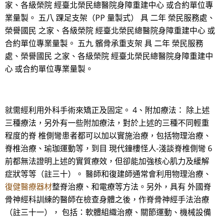
家、各級榮院 經臺北榮民總醫院身障重建中心 或合約單位專
業量製。 五八 踝足支架（PP 量製式） 具 二年 榮民服務處、
榮譽國民 之家、各級榮院 經臺北榮民總醫院身障重建中心 或
合約單位專業量製。 五九 髕骨承重支架 具 二年 榮民服務
處、榮譽國民 之家、各級榮院 經臺北榮民總醫院身障重建中
心 或合約單位專業量製。
就需經利用外科手術來矯正及固定。 4、附加療法： 除上述
三種療法，另外有一些附加療法，對於上述的三種不同輕重
程度的脊 椎側彎患者都可以加以實施治療，包括物理治療、
脊椎治療、瑜珈運動等，到目 現代鐘樓怪人-淺談脊椎側彎 6
前都無法證明上述的實質療效，但卻能加強核心肌力及緩解
症狀等等（註三十）。 醫師和復建師通常會利用物理治療、
復健醫療器材
整脊治療、和電療等方法。另外，具有 外國脊
骨神經科訓練的醫師在檢查身體之後，作脊骨神經手法治療
（註三十一）， 包括：軟體組織治療、關節運動、機械設備