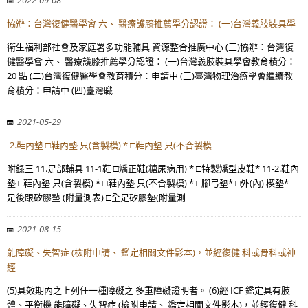
2022-09-08
協辦：台灣復健醫學會 六、 醫療護膝推薦學分認證： (一)台灣義肢裝具學
衛生福利部社會及家庭署多功能輔具 資源整合推廣中心 (三)協辦：台灣復
健醫學會 六、 醫療護膝推薦學分認證： (一)台灣義肢裝具學會教育積分：
20 點 (二)台灣復健醫學會教育積分：申請中 (三)臺灣物理治療學會繼續教
育積分：申請中 (四)臺灣職
2021-05-29
-2.鞋內墊 □鞋內墊 只(含製模) * □鞋內墊 只(不合製模
附錄三 11.足部輔具 11-1鞋 □矯正鞋(糖尿病用) * □特製矯型皮鞋* 11-2.鞋內
墊 □鞋內墊 只(含製模) * □鞋內墊 只(不合製模) * □腳弓墊* □外(內) 楔墊* □
足後跟矽膠墊 (附量測表) □全足矽膠墊(附量測
2021-08-15
能障礙、失智症 (檢附申請、 鑑定相關文件影本)，並經復健 科或骨科或神
經
(5)具效期內之上列任一種障礙之 多重障礙證明者。 (6)經 ICF 鑑定具有肢
體、平衡機 能障礙、失智症 (檢附申請、 鑑定相關文件影本)，並經復健 科