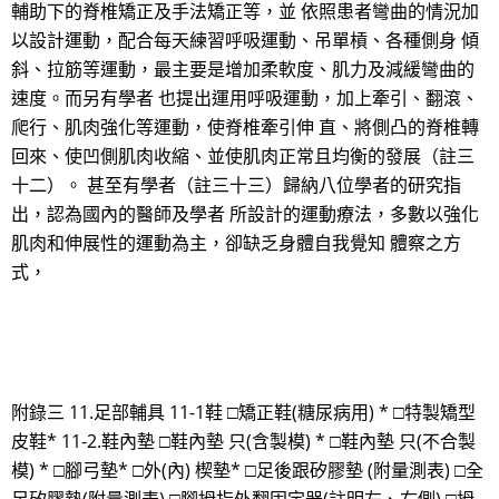
輔助下的脊椎矯正及手法矯正等，並 依照患者彎曲的情況加
以設計運動，配合每天練習呼吸運動、吊單槓、各種側身 傾
斜、拉筋等運動，最主要是增加柔軟度、肌力及減緩彎曲的
速度。而另有學者 也提出運用呼吸運動，加上牽引、翻滾、
爬行、肌肉強化等運動，使脊椎牽引伸 直、將側凸的脊椎轉
回來、使凹側肌肉收縮、並使肌肉正常且均衡的發展（註三
十二）。 甚至有學者（註三十三）歸納八位學者的研究指
出，認為國內的醫師及學者 所設計的運動療法，多數以強化
肌肉和伸展性的運動為主，卻缺乏身體自我覺知 體察之方
式，
附錄三 11.足部輔具 11-1鞋 □矯正鞋(糖尿病用) * □特製矯型
皮鞋* 11-2.鞋內墊 □鞋內墊 只(含製模) * □鞋內墊 只(不合製
模) * □腳弓墊* □外(內) 楔墊* □足後跟矽膠墊 (附量測表) □全