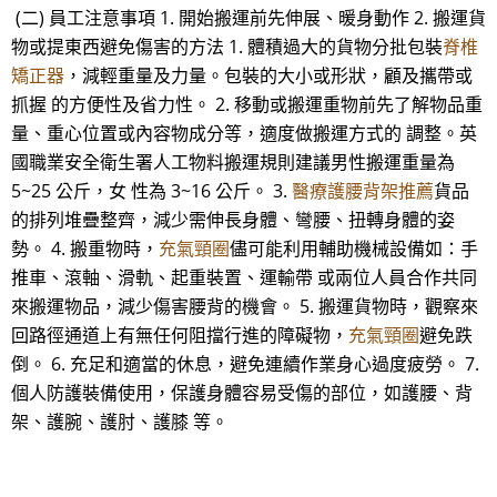
(二) 員工注意事項 1. 開始搬運前先伸展、暖身動作 2. 搬運貨
物或提東西避免傷害的方法 1. 體積過大的貨物分批包裝
脊椎
矯正器
，減輕重量及力量。包裝的大小或形狀，顧及攜帶或
抓握 的方便性及省力性。 2. 移動或搬運重物前先了解物品重
量、重心位置或內容物成分等，適度做搬運方式的 調整。英
國職業安全衛生署人工物料搬運規則建議男性搬運重量為
5~25 公斤，女 性為 3~16 公斤。 3.
醫療護腰背架推薦
貨品
的排列堆疊整齊，減少需伸長身體、彎腰、扭轉身體的姿
勢。 4. 搬重物時，
充氣頸圈
儘可能利用輔助機械設備如：手
推車、滾軸、滑軌、起重裝置、運輸帶 或兩位人員合作共同
來搬運物品，減少傷害腰背的機會。 5. 搬運貨物時，觀察來
回路徑通道上有無任何阻擋行進的障礙物，
充氣頸圈
避免跌
倒。 6. 充足和適當的休息，避免連續作業身心過度疲勞。 7.
個人防護裝備使用，保護身體容易受傷的部位，如護腰、背
架、護腕、護肘、護膝 等。