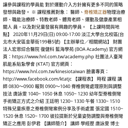
讓參與課程的學員能 對於運動介入方針擁有更多不同的策略
發想與啟發。 ※ 課程推薦對象： 醫師、
脊椎矯正器
物理治療
師、職能治療師、特教老師、體育老師、運動及健康產業相
關人 員，以及對兒童發展有興趣的學員。 【上課時間與地
點】 2020年11月29日(日) 09:00-17:00 淡江大學台北校區(台
北市大安區金華街199巷5號) 【主辦單位／相關網站】 財團
法人宏恩綜合醫院 復健科 藍海學苑 (BOA Academy) 官方網
頁：https://www.hnl.com.tw/academy.php 社團法人臺灣
肌能系貼紮學會 (KTAT) 官方網頁：
https://www.hnl.com.tw/kinesiotaiwan 臉書專頁：
http://www.facebook.com/ktatjc 【課程表】 時程 課程 講
師 0830～0900 報到 0900～1040 脊椎側彎處理原則與調整
技法 唐詠雯 1040~ 1050 休息 1050~ 1230 幼年型脊椎側彎
手術矯正方式之介紹 王廷明 1230~ 1330 午餐 1330~ 1510
特殊兒童疾患之脊椎側彎案例分享及手術處置 張定國 1510~
1520 休息 1520~ 1700 彼拉提斯於兒童姿勢調整與脊椎側彎
矯正之應用 彭伊君 【講師簡介】 講師 學經歷 唐詠雯 博士