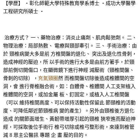
【學歷】 ・彰化師範大學特殊教育學系博士 ・成功大學醫學
工程研究所碩士 ・
治療方式？ 一、藥物治療：消炎止痛劑、肌肉鬆弛劑。 二、
物理治療：局部熱敷、 電療與頸部牽引。 三、 手術治療：由
於 頸椎病變大多是前 方椎間盤的退化、 突出及退化性骨刺，
造成神經的壓迫，所 以手術的進行大多是由前方著手，於頸
部前側切開傷口，在顯微鏡下進行神經 減壓術（頸椎間盤、
骨刺的切除），
充氣頸圈
然 而椎間盤切除後造成椎體間的空
洞，會 進行脊椎融合術，如：自體骨、椎體間 人工支架植入
椎體間的空洞，或加金屬 板、釘固定，或植入人工椎間盤
（可以 維持椎間高度、可以保持活動性保留此 節頸椎的活動
度、可降低鄰近節頸椎病 變的產生）。另外由頸椎後方退化
造成 的關節面增生、黃韌帶增厚引起的頸椎 狹窄進而壓迫神
經，可採取後位手術行 椎弓切除或椎弓整形術，來達到椎管
減 8 恩主公醫訊 專題 企 畫 壓的目的。