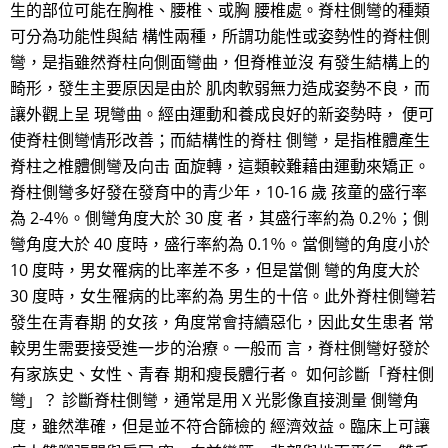
生的部位可能在胸椎、腰椎、或胸 腰椎處。脊柱側彎的種類
可分為功能性與結 構性兩種，所謂功能性或姿勢性的脊柱側
彎，是指雖然脊柱向側面彎曲，但脊椎並沒 有發生結構上的
畸形，發生主要原因是由於 肌肉軟弱無力造成姿勢不良，而
讓外觀上呈 現彎曲。經由運動和養成良好的新姿勢時， 便可
使脊柱側彎情形改善；而結構性的脊柱 側彎，是指椎體產生
脊柱之椎體側彎及向击 面旋轉，這類較難藉由運動來矯正。
脊柱側彎多好發在發育中的青少年，10-16 歲 孩童的盛行率
為 2-4％。側彎角度大於 30 度 者，其盛行率約為 0.2％；側
彎角度大於 40 度時，盛行率約為 0.1％。當側彎的角度小於
10 度時，男女罹病的比率差不多，但是當側 彎的角度大於
30 度時，女生罹病的比率約為 男生的十倍。此外脊柱側彎若
發生在青春期 的女孩，角度常會持續惡化，因此女生患者 常
較男生需要接受進一步的治療。一般而 言，脊柱側彎好發於
有家族史、女性、青春 期和瘦長體行者。 如何診斷「脊柱側
彎」？ 診斷脊柱側彎，通常是用 X 光影像直接測量 側彎角
度，雖然準確，但是並不符合篩檢的 經濟效益。臨床上可讓