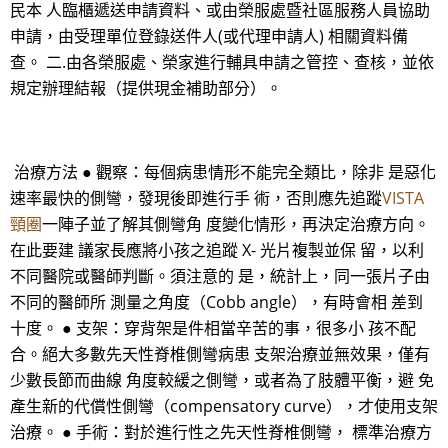
民本 人臨櫃遞送申請資料、或由榮服處暨社區服務人員協助
申請，由受理單位登錄送件人(或代理申請人) 相關資料備
查。 二.由各榮服處、榮家進行輔具申請之管控、查核，並依
規定辦理結報（提供現金補助部分）。
治療方法 ● 觀察：每個病患情形不能完全類比，除非 是惡化
速率最快的側彎，發現後即進行手 術，否則應先追蹤
VISTA
頸圈
一陣子並了解其側彎角 度變化情形，再決定治療方向。
在此要建 議家長應將小孩之追蹤 X- 光片複製並保 留，以利
不同醫院或醫師判斷。須注意的 是，統計上，同一張片子由
不同的醫師所 測量之角度（Cobb angle），有時會相 差到
十度。 ● 支架：穿背架是件相當辛苦的事，很多小 孩不配
合。絕大多數先天性脊椎側彎病患 支架治療並無效果，僅有
少數長節而曲線 角度較緩之側彎，或者為了肢體平衡，避 免
產生新的代償性側彎（compensatory curve），才使用支架
治療。 ● 手術：對於進行性之先天性脊椎側彎， 標準治療方