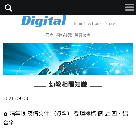
首頁
網站導覽
瀏覽紀錄
幼教相關知識
2021-09-03
隔年限 應備文件 （資料） 受理機構 備 註 四、鋁
合金