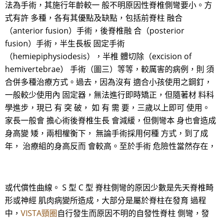
法為手術，其施行年齡較一 般不明原因性脊椎側彎要小。方
式有許 多種，各有其優點及缺點，包括前脊柱 融合
（anterior fusion）手術，後脊椎融 合（posterior
fusion）手術，半生長板 固定手術
（hemiepiphysiodesis），半椎 體切除（excision of
hemivertebrae） 手術（圖三）等等，較厲害的病例，則 須
合併多種治療方式。過去，因為沒有 適合小孩使用之鋼釘，
一般較少使用內 固定器，無法進行即時矯正，但隨著材 料科
學進步，現已 有 突 破， 如 有 需 要，三歲以上即可 使用。
家長一般會 擔心術後脊椎生長 會減緩，但側彎本 身也會造成
身高變 矮，兩相權衡下， 無論手術採用何種 方式，到了成
年， 治療組的身高反而 會較高。至於手術 危險性當然存在，
或代償性曲線。 S 型 C 型 脊柱側彎的原因少數是先天脊椎畸
形或神經 肌肉病變所造成，大部分是屬於脊柱在發育 過程
中，
VISTA頸圈
自行發生而原因不明的自發性脊柱 側彎，發