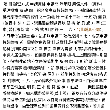
項 目 辦理方式 申請資格 申請間 隔年限 應備文件 （資料）
受理機構 備 註 四、鋁合金高背特製輪 椅、不鏽鋼高背特 製
輪椅應符合申請 條件之一(詳附錄 一第十三項、十五 項 備 註
) 始得申 請。 五、榮民醫療體系得以 醫 療 輔 具 處 方 單 (正
本 )替代診斷 書 ， 格 式 如 附 錄 三。 六、
台北輔具公司
每
人每年依實際需 要，最多以申請二 項為原則。 七、專案申請
特製輪椅 者，需檢附由復健 科或骨科或神經科 或身障醫療相
關科 別醫師開立之診斷 書(診斷書內需敘 明申請特製輪椅；
申請人居住縣市， 如無健保特約醫事 機構之上開四項科 別醫
師，得檢附當 地公立醫院或衛生 所 醫 師 出 具 診 斷 書。健
保特約醫事 機構服務項目、診 療科別以中央健保 署公告健保
特約醫 事機構查詢資料為 原則)，並附特製輪 椅評估表 (格式
如 附錄四) 。 八、身心障礙證明正本 驗畢歸還。由受理 單位
影印乙份並註 明 與 正 本 相 符 留 存。 註記： 一.榮民臨櫃申
辦醫療輔具，如未攜帶榮民證(義士證)，得以有效身分證件提
供受理單位於退除役官兵 及眷屬資料查詢作業系統查驗，審
核無誤後，由受理單位列印榮民資料交予榮民簽名。若非榮