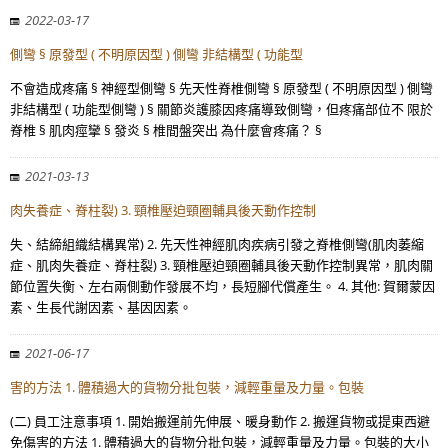
2022-03-17
側彎 § 原發型 ( 不明原因型 ) 側彎 非結構型 ( 功能型
不會造成疼痛 § 神經型側彎 § 先天性脊椎側彎 § 原發型 ( 不明原因型 ) 側彎
非結構型 ( 功能型側彎 ) § 關節炎護膝因疼痛導致側彎，但疼痛部位不 限於
脊椎 § 肌肉痙攣 § 發炎 § 椎間盤突出 為什麼會疼痛？ §
2021-03-13
肉失養症、脊柱裂) 3. 頸椎壓迫頸圈輔具後天動作控制
失、結締組織結構異常) 2. 先天性神經肌肉疾病引發之脊椎側彎(肌肉萎縮
症、肌肉失養症、脊柱裂) 3. 頸椎壓迫頸圈輔具後天動作控制異常，肌肉關
節位置失衡、左右兩側動作發展不均，長短腳代償產生。 4. 其他: 賀爾蒙因
素、生長代謝因素、基因因素。
2021-06-17
害的方法 1. 體積過大的貨物分批包裝，減輕重量及力量。包裝
(二) 員工注意事項 1. 開始搬運前先伸展、暖身動作 2. 搬運貨物或提東西避
免傷害的方法 1. 體積過大的貨物分批包裝，減輕重量及力量。包裝的大小