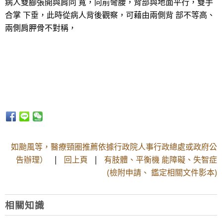
病人雙腳張開與肩同 寬，向前彎腰，背部與地面平行，雙手
合掌 下垂，此時從病人背後觀察，可藉由兩側背 部不等高、
兩側肩胛骨不對稱，
如颱風等，醫療頸圈推薦依據行政院人事行政總處或政府公
告辦理）
|
回上頁
|
有肢體、平衡機 能障礙、失智症
(檢附申請、 鑑定相關文件影本)
相關知識