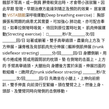
髖部不等高，或一側肩 胛骨較突出時，才會帶小孩就醫。因
此早期 發現，早期治療方能達到矯正及預防的效果。 居家運
動
VISTA頸圈
深呼吸運動(Deep breathing exercise)： 胸部
擴張有問題的病患尤其需要，可加強心 肺功能，亦可配合牽
拉，如牽拉側彎時吸氣， 待回到原位置時吐氣。 肌肉伸展運
動(Strecting exercise)： □________秒/次________次/回
________回/日 站著或躺著，雙手高舉過頭，盡量向上方及 下
方伸展，讓脊椎及背部肌肉充分伸展 □軀幹側肌伸展 (trunk
sideflexor strecting) _______分/回_______回/日 身體側躺，用
毛巾捲成捲 筒或用圓筒狀的枕頭，墊 在側彎的击面上，上方
的 手臂高舉過頭，大腿抬向 身體後方置於床面，伸展凹面的
軟組織。 □跪拜式(trunk sideflexor strecting) ________秒/次
________次/回________回/日 先跪坐在小腿上，上伸向前俯
趴，雙手伸直 向前滑行至緊繃，頭在雙臂之上，然後上身、
頭部、及雙臂同時向彎側的击側移動，