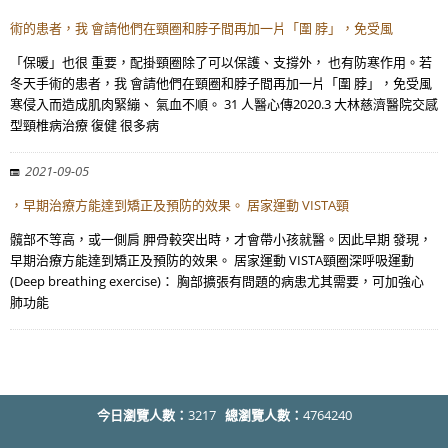
術的患者，我 會請他們在頸圈和脖子間再加一片「圍 脖」，免受風
「保暖」也很 重要，配掛頸圈除了可以保護、支撐外， 也有防寒作用。若
冬天手術的患者，我 會請他們在頸圈和脖子間再加一片「圍 脖」，免受風
寒侵入而造成肌肉緊繃、 氣血不順。 31 人醫心傳2020.3 大林慈濟醫院交感
型頸椎病治療 復健 很多病
2021-09-05
，早期治療方能達到矯正及預防的效果。 居家運動 VISTA頸
髖部不等高，或一側肩 胛骨較突出時，才會帶小孩就醫。因此早期 發現，
早期治療方能達到矯正及預防的效果。 居家運動 VISTA頸圈深呼吸運動
(Deep breathing exercise)： 胸部擴張有問題的病患尤其需要，可加強心
肺功能
今日瀏覽人數：
3217
總瀏覽人數：
4764240