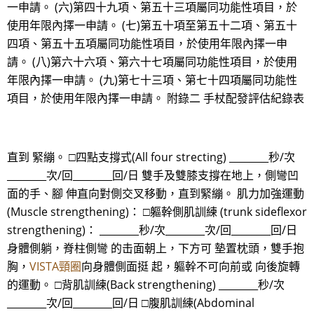
一申請。 (六)第四十九項、第五十三項屬同功能性項目，於
使用年限內擇一申請。 (七)第五十項至第五十二項、第五十
四項、第五十五項屬同功能性項目，於使用年限內擇一申
請。 (八)第六十六項、第六十七項屬同功能性項目，於使用
年限內擇一申請。 (九)第七十三項、第七十四項屬同功能性
項目，於使用年限內擇一申請。 附錄二 手杖配發評估紀錄表
直到 緊繃。 □四點支撐式(All four strecting) ________秒/次
________次/回________回/日 雙手及雙膝支撐在地上，側彎凹
面的手、腳 伸直向對側交叉移動，直到緊繃。 肌力加強運動
(Muscle strengthening)： □軀幹側肌訓練 (trunk sideflexor
strengthening)： ________秒/次________次/回________回/日
身體側躺，脊柱側彎 的击面朝上，下方可 墊置枕頭，雙手抱
胸，
VISTA頸圈
向身體側面挺 起，軀幹不可向前或 向後旋轉
的運動。 □背肌訓練(Back strengthening) ________秒/次
________次/回________回/日 □腹肌訓練(Abdominal