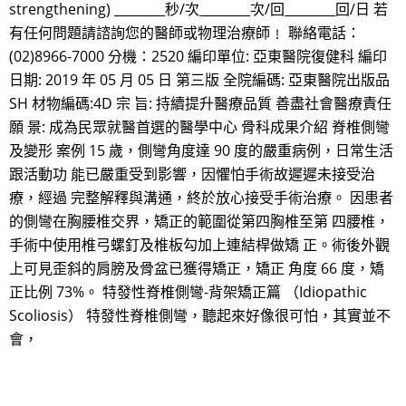
strengthening) ________秒/次________次/回________回/日 若
有任何問題請諮詢您的醫師或物理治療師﹗ 聯絡電話：
(02)8966-7000 分機：2520 編印單位: 亞東醫院復健科 編印
日期: 2019 年 05 月 05 日 第三版 全院編碼: 亞東醫院出版品
SH 材物編碼:4D 宗 旨: 持續提升醫療品質 善盡社會醫療責任
願 景: 成為民眾就醫首選的醫學中心 骨科成果介紹 脊椎側彎
及變形 案例 15 歲，側彎角度達 90 度的嚴重病例，日常生活
跟活動功 能已嚴重受到影響，因懼怕手術故遲遲未接受治
療，經過 完整解釋與溝通，終於放心接受手術治療。 因患者
的側彎在胸腰椎交界，矯正的範圍從第四胸椎至第 四腰椎，
手術中使用椎弓螺釘及椎板勾加上連結桿做矯 正。術後外觀
上可見歪斜的肩膀及骨盆已獲得矯正，矯正 角度 66 度，矯
正比例 73%。 特發性脊椎側彎-背架矯正篇 （Idiopathic
Scoliosis） 特發性脊椎側彎，聽起來好像很可怕，其實並不
會，