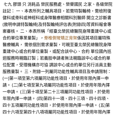
七九 膠頭 只 消耗品 榮民服務處、榮譽國民 之家、各級榮院
註記： 一、本表所列之輔具項目，若需特製輪椅，需檢附復
健科或骨科或神經科或身障醫療相關科別醫師 開立之診斷書
(敘明申請特製輪椅)及特製輪椅評估表(附錄四)等資料報會專
案審核。 二、本表所稱「經臺北榮民總醫院身障重建中心或
合約單位專業量製」，
脊椎側彎矯正背架
係因其項目屬特殊
醫療輔具， 需依個別需求量製，可親至臺北榮民總醫院身障
重建中心或合約單位量製，或配合該中心、合約 單位國內巡
迴服務時親臨訂製；若義肢申請者無法親臨該中心或合約單
位配置，受理機構亦可協 調該中心或合約單位另行派員主動
服務量製。 三、附錄一列屬同功能性輔具項目及申請限制：
(一)第一項至第六項屬同功能性項目，於使用年限內擇一申
請。 (二)第七項至第九項屬同功能性項目，於使用年限內擇
一申請。 (三)第十項至第二十三項屬同功能性項目，於使用
年限內擇一申請。 (四)第四十一項、四十三項、四十四項、
四十五項屬同功能性項目，於使用年限內擇一申請。 (五)第
四十六項至第四十八項項屬同功能性項目，於使用年限內擇