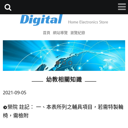
首頁
網站導覽
瀏覽紀錄
幼教相關知識
2021-09-05
榮院 註記： 一、本表所列之輔具項目，若需特製輪
椅，需檢附