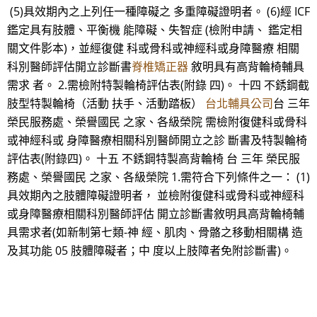
(5)具效期內之上列任一種障礙之 多重障礙證明者。 (6)經 ICF
鑑定具有肢體、平衡機 能障礙、失智症 (檢附申請、 鑑定相
關文件影本)，並經復健 科或骨科或神經科或身障醫療 相關
科別醫師評估開立診斷書
脊椎矯正器
敘明具有高背輪椅輔具
需求 者。 2.需檢附特製輪椅評估表(附錄 四)。 十四 不銹鋼截
肢型特製輪椅（活動 扶手、活動踏板）
台北輔具公司
台 三年
榮民服務處、榮譽國民 之家、各級榮院 需檢附復健科或骨科
或神經科或 身障醫療相關科別醫師開立之診 斷書及特製輪椅
評估表(附錄四)。 十五 不銹鋼特製高背輪椅 台 三年 榮民服
務處、榮譽國民 之家、各級榮院 1.需符合下列條件之一： (1)
具效期內之肢體障礙證明者， 並檢附復健科或骨科或神經科
或身障醫療相關科別醫師評估 開立診斷書敘明具高背輪椅輔
具需求者(如新制第七類-神 經、肌肉、骨骼之移動相關構 造
及其功能 05 肢體障礙者；中 度以上肢障者免附診斷書)。