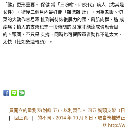
「健」更形重要。 保健 常「三吩咐、四交代」病人（尤其是
女性），術後三個月內最好能「離鼎離 灶」，因為煮飯、切
菜的大動作容易牽 扯到尚待恢復肌力的頸、肩肌肉群，造 成
痠痛；植入的支架也需一段時間的固 定才能達成骨融合目
的。頸圈，不只是 支撐，同時也可提醒患者動作不能太大、
太快（比如急速轉頭）。
員開立的量測表(附錄 五)，以利製作。 四五 胸頸支架（日
|
回上頁
|
的不同。2014 年 10 月 8 日，取自脊椎矯正
器 http://w