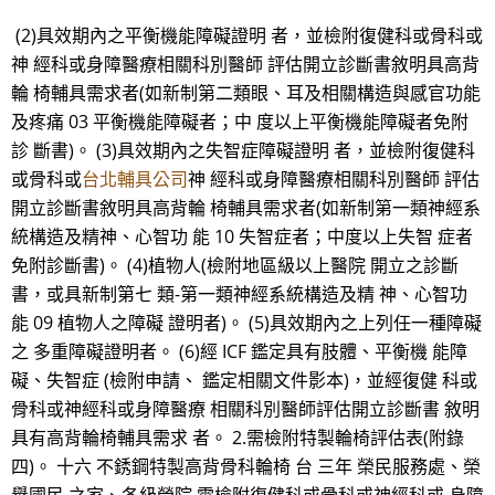
(2)具效期內之平衡機能障礙證明 者，並檢附復健科或骨科或
神 經科或身障醫療相關科別醫師 評估開立診斷書敘明具高背
輪 椅輔具需求者(如新制第二類眼、耳及相關構造與感官功能
及疼痛 03 平衡機能障礙者；中 度以上平衡機能障礙者免附
診 斷書)。 (3)具效期內之失智症障礙證明 者，並檢附復健科
或骨科或
台北輔具公司
神 經科或身障醫療相關科別醫師 評估
開立診斷書敘明具高背輪 椅輔具需求者(如新制第一類神經系
統構造及精神、心智功 能 10 失智症者；中度以上失智 症者
免附診斷書)。 (4)植物人(檢附地區級以上醫院 開立之診斷
書，或具新制第七 類-第一類神經系統構造及精 神、心智功
能 09 植物人之障礙 證明者)。 (5)具效期內之上列任一種障礙
之 多重障礙證明者。 (6)經 ICF 鑑定具有肢體、平衡機 能障
礙、失智症 (檢附申請、 鑑定相關文件影本)，並經復健 科或
骨科或神經科或身障醫療 相關科別醫師評估開立診斷書 敘明
具有高背輪椅輔具需求 者。 2.需檢附特製輪椅評估表(附錄
四)。 十六 不銹鋼特製高背骨科輪椅 台 三年 榮民服務處、榮