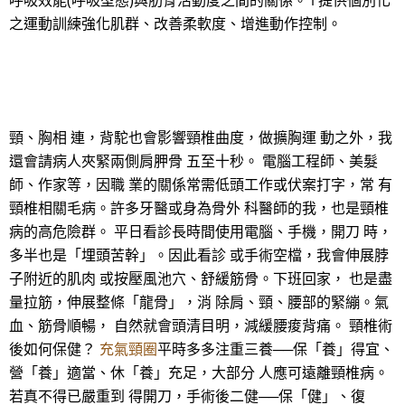
呼吸效能(呼吸型態)與肋骨活動度之間的關係。 l 提供個別化
之運動訓練強化肌群、改善柔軟度、增進動作控制。
頸、胸相 連，背駝也會影響頸椎曲度，做擴胸運 動之外，我
還會請病人夾緊兩側肩胛骨 五至十秒。 電腦工程師、美髮
師、作家等，因職 業的關係常需低頭工作或伏案打字，常 有
頸椎相關毛病。許多牙醫或身為骨外 科醫師的我，也是頸椎
病的高危險群。 平日看診長時間使用電腦、手機，開刀 時，
多半也是「埋頭苦幹」。因此看診 或手術空檔，我會伸展脖
子附近的肌肉 或按壓風池穴、舒緩筋骨。下班回家， 也是盡
量拉筋，伸展整條「龍骨」，消 除肩、頸、腰部的緊繃。氣
血、筋骨順暢， 自然就會頭清目明，減緩腰痠背痛。 頸椎術
後如何保健？
充氣頸圈
平時多多注重三養──保「養」得宜、
營「養」適當、休「養」充足，大部分 人應可遠離頸椎病。
若真不得已嚴重到 得開刀，手術後二健──保「健」、復