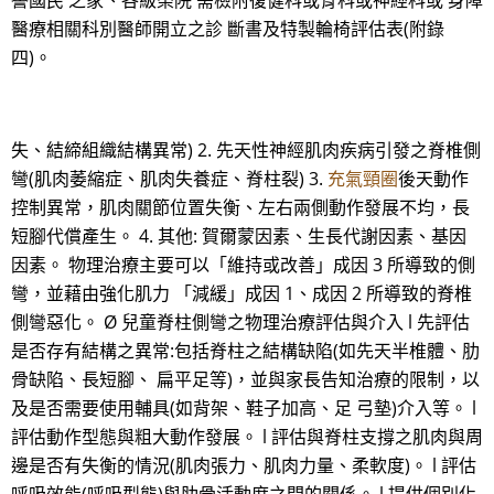
譽國民 之家、各級榮院 需檢附復健科或骨科或神經科或 身障
醫療相關科別醫師開立之診 斷書及特製輪椅評估表(附錄
四)。
失、結締組織結構異常) 2. 先天性神經肌肉疾病引發之脊椎側
彎(肌肉萎縮症、肌肉失養症、脊柱裂) 3.
充氣頸圈
後天動作
控制異常，肌肉關節位置失衡、左右兩側動作發展不均，長
短腳代償產生。 4. 其他: 賀爾蒙因素、生長代謝因素、基因
因素。 物理治療主要可以「維持或改善」成因 3 所導致的側
彎，並藉由強化肌力 「減緩」成因 1、成因 2 所導致的脊椎
側彎惡化。 Ø 兒童脊柱側彎之物理治療評估與介入 l 先評估
是否存有結構之異常:包括脊柱之結構缺陷(如先天半椎體、肋
骨缺陷、長短腳、 扁平足等)，並與家長告知治療的限制，以
及是否需要使用輔具(如背架、鞋子加高、足 弓墊)介入等。 l
評估動作型態與粗大動作發展。 l 評估與脊柱支撐之肌肉與周
邊是否有失衡的情況(肌肉張力、肌肉力量、柔軟度)。 l 評估