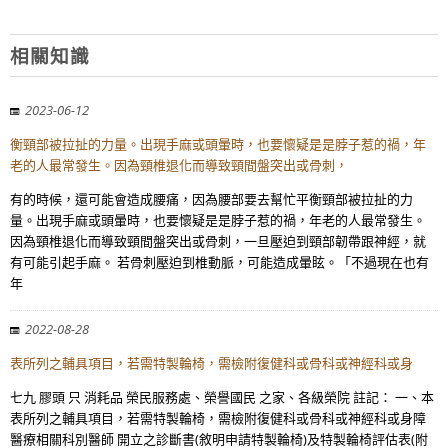
相關知識
2023-06-12
衡頸部被拉扯的力量。出現手麻或頭暈時，也要懷疑是是脖子惹的禍，年
老的人最常發生。因為頸椎退化而導致頸間盤突出或骨刺，
有的時候，還可能會造成腰痛，因為腰部要去幫忙平衡頸部被拉扯的力
量。出現手麻或頭暈時，也要懷疑是是脖子惹的禍，年老的人最常發生。
因為頸椎退化而導致頸間盤突出或骨刺，一旦壓迫到頸部韌帶跟神經，就
有可能引起手麻。 若骨刺壓迫到椎動脈，可能造成暈眩。「不過現在也有
年
2022-08-28
表所列之輔具項目，若需特製輪椅，需檢附復健科或骨科或神經科或身
七九 膠頭 只 消耗品 榮民服務處、榮譽國民 之家、各級榮院 註記： 一、本
表所列之輔具項目，若需特製輪椅，需檢附復健科或骨科或神經科或身障
醫療相關科別醫師 開立之診斷書(敘明申請特製輪椅)及特製輪椅評估表(附