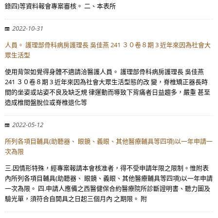
錄四)等資料報會專案審核。 二、本表所
2022-10-31
人員。 護理部骨科病房護理長 吳佳燕 241 ３０卷８期 3 近年來因為社會大
眾生活型
使用背架如覺得身體不適請洽醫護人員。 護理部骨科病房護理長 吳佳燕
241 ３０卷８期 3 近年來因為社會大眾生活型態的改 變，脊椎矯正器長時
間的坐姿或站姿不良及缺乏規 律運動而導致下背痛者日益趨多，嚴重 甚至
造成椎間盤脫位或脊椎退化等
2022-05-12
所列各項目輔具(助聽器、 眼鏡、義眼、其他醫療輔具等四項)以一年申請一
次為限
三.因情形特殊，經專案報請本會核准者，得不受申請年限之限制。惟附表
內所列各項目輔具(助聽器、 眼鏡、義眼、其他醫療輔具等四項)以一年申請
一次為限。 四.申請人應備之西醫健保合約醫療院所診斷證明書、聽力圖及
驗光單，須符合自開具之日起三個月內 之期限。 附