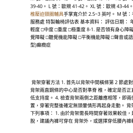
39-40。 L 號：歐規 41-42。 XL 號：歐規 43-
椎壓迫頸圈輔具
手掌寬介於 2.5~3 英吋。 M 號
服務處 特製輪椅評估表 基本資料： 評估日期： 年 月 日
輕度 □中度 □重度 □極重度 8-1. 是否領有身心障礙手
覺障礙 □聽覺機能障礙 □平衡機能障礙 □聲音或語
型)癲癇症
背架穿著方法 1. 首先以背架中間橫條第 2 節
背架兩直鋼條的中心是否對準脊 椎，確定是否正
低支持度。 4. 檢查背架兩側之距離應相等，即兩
置，穿著完整後確定無頭暈情形再起身走動。 背
下列事項： 1. 由於背架需長時間穿著效果較
脫，建議內褲可穿在 背架外，或選擇穿低腰內褲