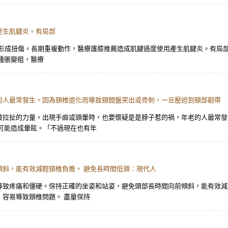
產生肌腱炎。有局部
拉扯易形成扭傷。長期重複動作，醫療護膝推薦造成肌腱過度使用產生肌腱炎。有局
腫脹變粗，醫療
的人最常發生。因為頸椎退化而導致頸間盤突出或骨刺，一旦壓迫到頸部韌帶
被拉扯的力量。出現手麻或頭暈時，也要懷疑是是脖子惹的禍，年老的人最常發
可能造成暈眩。「不過現在也有年
斜，能有效減輕頸椎負擔。 避免長時間低頭：現代人
導致疼痛和僵硬。保持正確的坐姿和站姿，避免頭部長時間向前傾斜，能有效減
容易導致頸椎問題。 盡量保持