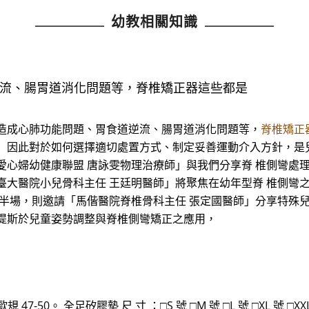
幼教相關知識
流、腸胃道消化問題等，脊椎矯正器這些都是
，造成心肺功能問題、胃食道逆流、腸胃道消化問題等，
脊椎矯正
 因此對於如何選擇適切處置方式、制定妥善運動介入方針，是
愛心婦幼健康聯盟 唐詠雯物理治療師」與我們分享脊 椎側彎處
臺大醫院小兒骨科主任 王廷明醫師」將聚焦在幼年型脊 椎側彎
下半場，則邀請「馬偕醫院脊椎骨科主任 張定國醫師」分享特殊
提斯於兒童姿勢調整與脊椎側彎矯正之應用，
歐規 47-50。 全足矽膠墊 尺 寸 ：□S 號 □M 號 □L 號 □XL 號 □