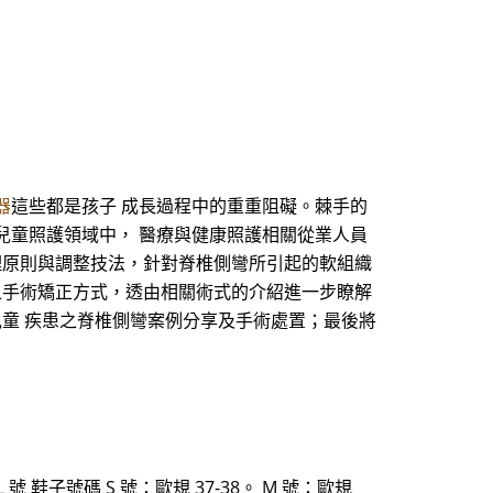
器
這些都是孩子 成長過程中的重重阻礙。棘手的
兒童照護領域中， 醫療與健康照護相關從業人員
理原則與調整技法，針對脊椎側彎所引起的軟組織
之手術矯正方式，透由相關術式的介紹進一步瞭解
兒童 疾患之脊椎側彎案例分享及手術處置；最後將
XXL 號 鞋子號碼 S 號：歐規 37-38。 M 號：歐規