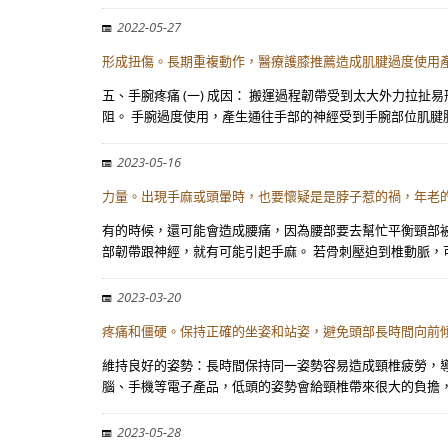
2022-05-27
形成扭傷。長期重複動作，醫療護膝推薦造成肌腱過度使用
五、手腕疼痛 (一) 成因： 搬運過程韌帶受到太大外力
阻。 手腕過度使用，產生通往手部的神經受到手腕部位肌腱
2023-05-16
力量。出現手麻或頭暈時，也要懷疑是是脖子惹的禍，年老
有的時候，還可能會造成腰痛，因為腰部要去幫忙平衡頸部
部韌帶跟神經，就有可能引起手麻。 若骨刺壓迫到椎動脈，
2023-03-20
疼痛和僵硬。保持正確的坐姿和站姿，避免頭部長時間向前傾
維持良好的姿勢：長時間保持同一姿勢容易造成頸椎疲勞，
腦、手機等電子產品，低頭的姿勢會給頸椎帶來很大的負擔，
2023-05-28