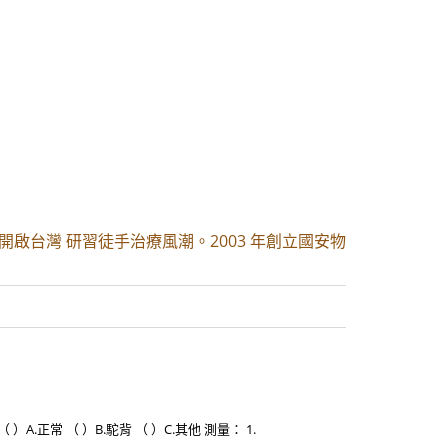
開啟台灣 研習徒手治療風潮。2003 年創立國安物
 ）A.正常 （ ）B.駝背 （ ）C.其他 測量： 1.