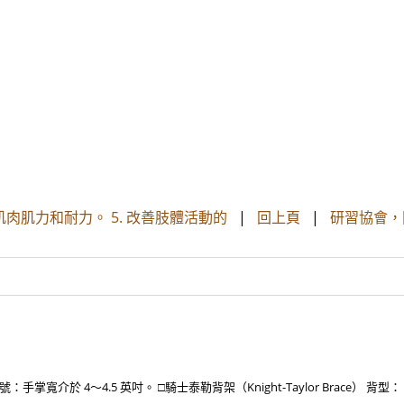
化肌肉肌力和耐力。 5. 改善肢體活動的
|
回上頁
|
研習協會，
號：手掌寬介於 4～4.5 英吋。 □騎士泰勒背架（Knight-Taylor Brace） 背型：（