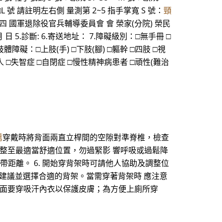
 號 □L 號 請註明左右側 量測第 2~5 指手掌寬 S 號：
頸
 附錄四 國軍退除役官兵輔導委員會 會 榮家(分院) 榮民
 日 5.診斷: 6.寄送地址： 7.障礙級別：□無手冊 □
障礙：□上肢(手) □下肢(腳) □軀幹 □四肢 □視
 □失智症 □自閉症 □慢性精神病患者 □頑性(難治
薦
穿戴時將背面兩直立桿間的空隙對準脊椎，檢查
調整至最適當舒適位置，勿過緊影 響呼吸或過鬆降
帶距離。 6. 開始穿背架時可請他人協助及調整位
建議並選擇合適的背架。當需穿著背架時 應注意
裡面要穿吸汗內衣以保護皮膚；為方便上廁所穿