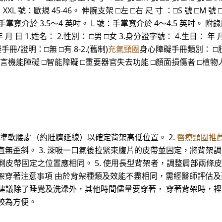
44。 XXL 號：歐規 45-46。 伸腕支架 □左 □右 尺 寸 ：□S 號 □M
：手掌寬介於 3.5～4 英吋。 L 號：手掌寬介於 4～4.5 英吋。
 1.姓名： 2.性別： □男 □女 3.身分證字號： 4.生日： 年 月
冊/證明：□無 □有 8-2.(舊制)
充氣頸圈
身心障礙手冊類別： □肢體
言機能障礙 □智能障礙 □重要器官失去功能 □顏面損傷者 □植物人
處對準軟腰處（約肚臍延線）以確定背架高低位置。 2.
醫療頸圈推
直無歪斜。 3. 深吸一口氣後拉緊束腹片的皮帶並固定，將背架
側皮帶固定之位置應相同。 5. 使用長型背架者，調整肩部兩條皮
架穿著注意事項 由於背架種類及效能不盡相同，需經醫師評估及
佳，建議除了睡覺及洗澡外，其他時間儘量要穿著， 穿著背架時，
較為方便。