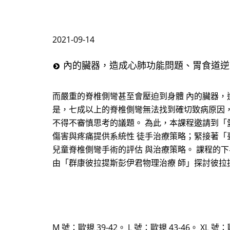
2021-09-14
內的臟器，造成心肺功能問題、胃食道逆
而嚴重的脊椎側彎甚至會壓迫到身體 內的臟器
是，七成以上的脊椎側彎無法找到確切致病原因，
不得不審慎思考的議題。 為此，本課程邀請到「
傷害與疼痛提供系統性 徒手治療策略；緊接著「
兒童脊椎側彎手術的評估 與治療策略。 課程的
由「群康彼拉提斯彭伊君物理治療 師」探討彼拉
M 號：歐規 39-42。 L 號：歐規 43-46。 XL 號：