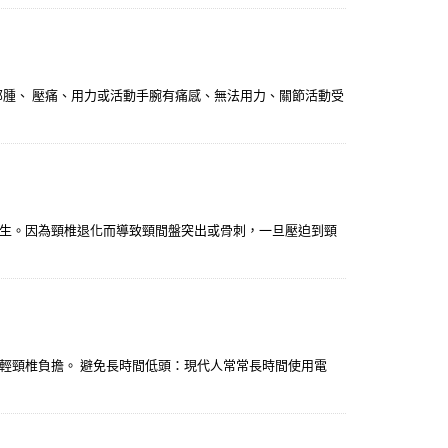
部腫、 壓痛、用力或活動手腕有痛感、無法用力、關節活動受
生。因為頸椎退化而導致頸間盤突出或骨刺，一旦壓迫到頸
輕頸椎負擔。 避免長時間低頭：現代人常常長時間使用電