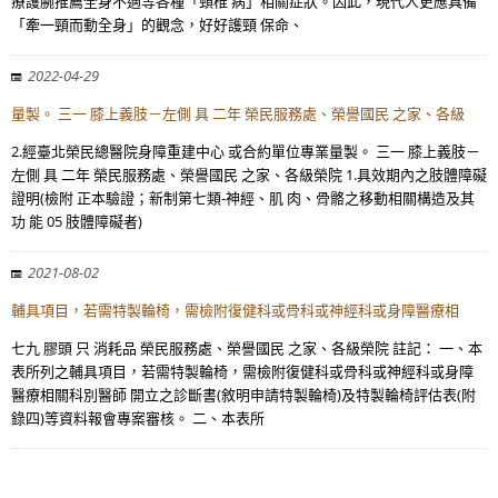
療護腕推薦全身不適等各種「頸椎 病」相關症狀。因此，現代人更應具備
「牽一頸而動全身」的觀念，好好護頸 保命、
2022-04-29
量製。 三一 膝上義肢－左側 具 二年 榮民服務處、榮譽國民 之家、各級
2.經臺北榮民總醫院身障重建中心 或合約單位專業量製。 三一 膝上義肢－
左側 具 二年 榮民服務處、榮譽國民 之家、各級榮院 1.具效期內之肢體障礙
證明(檢附 正本驗證；新制第七類-神經、肌 肉、骨骼之移動相關構造及其
功 能 05 肢體障礙者)
2021-08-02
輔具項目，若需特製輪椅，需檢附復健科或骨科或神經科或身障醫療相
七九 膠頭 只 消耗品 榮民服務處、榮譽國民 之家、各級榮院 註記： 一、本
表所列之輔具項目，若需特製輪椅，需檢附復健科或骨科或神經科或身障
醫療相關科別醫師 開立之診斷書(敘明申請特製輪椅)及特製輪椅評估表(附
錄四)等資料報會專案審核。 二、本表所