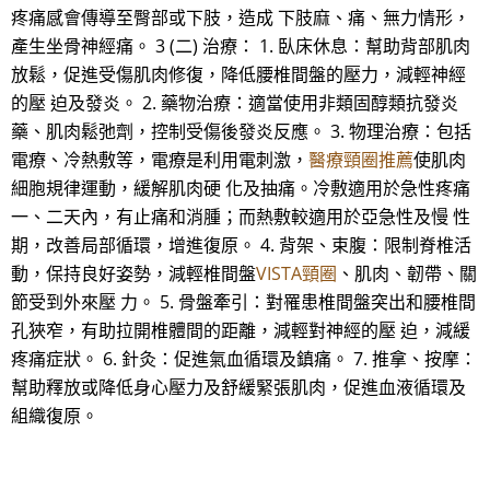
疼痛感會傳導至臀部或下肢，造成 下肢麻、痛、無力情形，
產生坐骨神經痛。 3 (二) 治療： 1. 臥床休息：幫助背部肌肉
放鬆，促進受傷肌肉修復，降低腰椎間盤的壓力，減輕神經
的壓 迫及發炎。 2. 藥物治療：適當使用非類固醇類抗發炎
藥、肌肉鬆弛劑，控制受傷後發炎反應。 3. 物理治療：包括
電療、冷熱敷等，電療是利用電刺激，
醫療頸圈推薦
使肌肉
細胞規律運動，緩解肌肉硬 化及抽痛。冷敷適用於急性疼痛
一、二天內，有止痛和消腫；而熱敷較適用於亞急性及慢 性
期，改善局部循環，增進復原。 4. 背架、束腹：限制脊椎活
動，保持良好姿勢，減輕椎間盤
VISTA頸圈
、肌肉、韌帶、關
節受到外來壓 力。 5. 骨盤牽引：對罹患椎間盤突出和腰椎間
孔狹窄，有助拉開椎體間的距離，減輕對神經的壓 迫，減緩
疼痛症狀。 6. 針灸：促進氣血循環及鎮痛。 7. 推拿、按摩：
幫助釋放或降低身心壓力及舒緩緊張肌肉，促進血液循環及
組織復原。