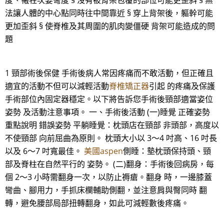
度、犧牲次要彎度 § 沒有被背架包覆的部位可能更歪斜 § 無
法讓人體的中心點同時往中間靠近 § 穿上背架後，軀幹可能
更加歪斜 § 使脊椎及其周圍的肌肉變僵硬 背架可能造成的問
題
1 頸部術後保健 手術後病人常因疼痛而不敢活動，但正確且
適宜的活動不但可以減輕活動
脊椎矯正器
引起 的疼痛及保護
手術部位內固定器穩定。以下將告訴您手術後頸部適當姿位
姿勢 及活動注意事項。 一、手術後活動 (一)睡覺 正確姿勢
重點說明 錯誤姿勢 平躺睡覺：枕頭店在頸部 非頭部，高度以
不使頸部 向前屈曲為原則。 枕頭大小以 3～4 吋高、16 吋長
以及 6～7 吋寬最佳。
美國aspen
側睡：墊枕頭保持頭、頸
部及脊柱在自然平行的 姿勢。 (二)翻身：手術後回病房，每
個 2～3 小時需翻身一次，以防止褥瘡。翻身 時，一邊膝蓋
彎曲、腳用力，手抓床欄輔助側翻，並注意肩與臀同時 翻
轉，避免腰部局部扭轉翻身，如此可減輕數後疼痛。