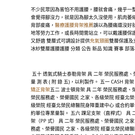
不少民眾因為害怕不用護腰，腰就會痛，幾乎一
會覺得腳沒力，就是因為腳太久沒使用，肌肉萎縮
背部痠痛，
醫療護腰背架推薦
誤以為腰痛還沒好
地等勞力工作，或長時間需站立，可以戴護腰保護脊椎
又舒適 雙層式可調設計提供
充氣頸圈
雙層保護及支
冰紗雙層護腰護腰 分類 公告 新品 知識 賽事 部落
五十 透氣式騎士泰勒背架 具 二年 榮民服務處、
量 測 表 ( 附 錄 五)，以利製作。 五一 CA
矯正背架
五二 波士頓背架 具 二年 榮民服務處
榮民服務處、榮譽國民 之家、各級榮院 經臺北榮民
級榮院 經臺北榮民總醫院身障重建中心 或合約單
約單位專業量製。 五六 踝足支架（直桿式） 具
架（PP 式） 具 二年 榮民服務處、榮譽國民 之
務處、榮譽國民 之家、各級榮院 經臺北榮民總醫