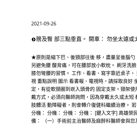
2021-09-26
膀及臀 部三點垂直。 開車： 勿坐太遠
★原則是縮下巴、後頸部往後 移，盡量呈後腦勺、
另避免腰 酸背痛，可在腰部放小軟枕。 刷牙洗臉
膝勿彎腰的習慣。 工作、看書、寫字靠近桌子， 
視 重點說明 圖示 看書報、電視時，請採取良好 
定，有從軟頸圈到崁入頭骨的 固定支架。頸架使
戴方式，必須向醫師詢問，因為穿戴太久或太短 都
肢體活 動障礙者，則會轉介復健科繼續治療。 若有任何疑
分機： 分機： 分機： 分機： [鍵入文字] 高
備： （一）手術前主治醫師及麻醉科醫師會與您