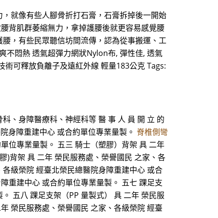
力，就像有些人腳骨折打石膏，石膏拆掉後一開始
致腰背肌群萎縮無力，拿掉護腰後就更容易感覺腰
護腰，有些民眾聽信坊間流傳，認為從事搬運、工
熱 透氣超彈力網狀Nylon布, 彈性佳, 透氣
可釋放負離子及遠紅外線 輕量183公克 Tags:
、身障醫療科、神經科等 醫 事 人 員 開 立 的
榮民總醫院身障重建中心 或合約單位專業量製。
脊椎側彎
單位專業量製。 五三 騎士（塑膠）背架 具 二年
)背架 具 二年 榮民服務處、榮譽國民 之家、各
家、各級榮院 經臺北榮民總醫院身障重建中心 或合
身障重建中心 或合約單位專業量製。 五七 踝足支
 五八 踝足支架（PP 量製式） 具 二年 榮民服
二年 榮民服務處、榮譽國民 之家、各級榮院 經臺