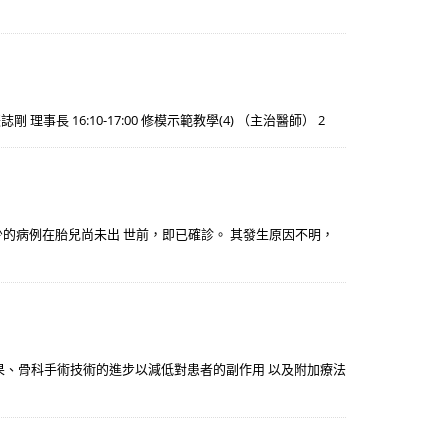
剛 理事長 16:10-17:00 修模示範教學(4) （主治醫師） 2
少的病例在胎兒尚未出 世前，即已確診。 其發生原因不明，
果、骨科手術技術的進步以減低對患者的副作用 以及附加療法