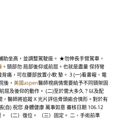
 輔助坐高，並調整駕駛座。 ★勿伸長手臂駕車，
器
。頸部勿 局部後仰或前屈。也就是盡量 保持彎
痛，可在腰部放置小軟 墊。 3 (一)看書報、電
出院後，
美國aspen
醫師視病情需要給予不同頸架固
屈及後仰的動作。 (二)至於需大多久？以及配
間，醫師將追蹤 X 光片評估骨頭瘉合情形。對於有
自) 祝您 身體健康 萬事如意 審核日期 106.12
壓。 （二）復位。 （三）固定。 二、手術前準