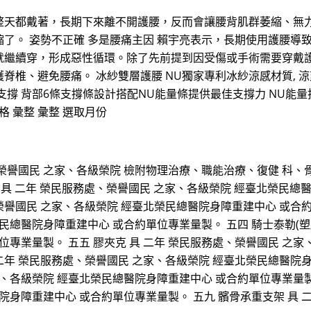
整天都戴著，長期下來離不開護腰，反而會讓腰背肌群萎縮、無
了。 姿勢不正確 多是腰痛主因 賴宇亮表示，長期使用護腰導
就繼續穿，形成惡性循環。除了先前提到因受傷或手術需要穿戴
、避免腰痛。 冰紗雙層護腰 NU獨家專利冰紗涼感材質, 涼爽不悶
撐 背部6條支撐條設計搭配NU能量條提供最佳支撐力 NU能量技術
格 彙整 彙整 選取月份
榮譽國民 之家、各級榮院 檢附物理治療、職能治療、復健 科、骨科
SH 背架 具 二年 榮民服務處、榮譽國民 之家、各級榮院 經臺北
、榮譽國民 之家、各級榮院 經臺北榮民總醫院身障重建中心 或合約
總醫院身障重建中心 或合約單位專業量製。 五四 騎士泰勒(塑膠
位專業量製。 五五 膠夾克 具 二年 榮民服務處、榮譽國民 之
 二年 榮民服務處、榮譽國民 之家、各級榮院 經臺北榮民總醫院
家、各級榮院 經臺北榮民總醫院身障重建中心 或合約單位專業量製。
院身障重建中心 或合約單位專業量製。 五九 髕骨承重支架 具 