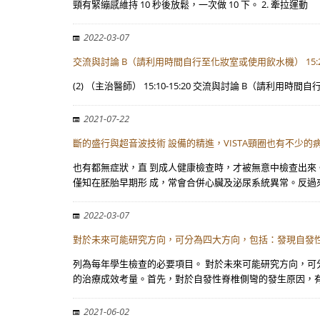
頸有緊繃感維持 10 秒後放鬆，一次做 10 下。 2. 牽拉運動
2022-03-07
交流與討論 B（請利用時間自行至化妝室或使用飲水機） 15:20
(2) （主治醫師） 15:10-15:20 交流與討論 B（請利用時間自
2021-07-22
斷的盛行與超音波技術 設備的精進，VISTA頸圈也有不少的
也有都無症狀，直 到成人健康檢查時，才被無意中檢查出來。
僅知在胚胎早期形 成，常會合併心臟及泌尿系統異常。反過來
2022-03-07
對於未來可能研究方向，可分為四大方向，包括：發現自發
列為每年學生檢查的必要項目。 對於未來可能研究方向，可
的治療成效考量。首先，對於自發性脊椎側彎的發生原因，有
2021-06-02