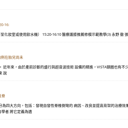
-16:
行至化妝室或使用飲水機） 15:20-16:10 醫療護膝推薦修模示範教學(3) 永野 徹 張誌
病例在胎兒尚未
 近年來，由於產前診斷的盛行與超音波技術 設備的精進，VISTA頸圈也有不
 說
性脊
分為四大方向，包括：發現自發性脊椎側彎的 病因、改良並提高背架的治療效
學者 將它定義為遺