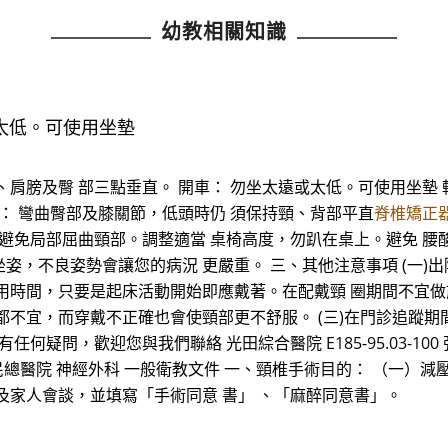
幼教相關知識
或太低。可使用坐墊
肩膀及臀 部三點垂直。 開車： 勿坐太遠或太低。可使用坐墊
： 彎曲臀部及膝關節，低頭時仍 須保持頸、背部平直
脊椎矯正
避免局部屈曲頸部。調整適當 桌椅高度，勿趴在桌上。避免 腰酸背
坐姿，不良姿勢會讓您的病況 更嚴重。 三、其他注意事項 (一)
用時間，只要是起床活動開始即應戴著。在配戴頸 圈期間不宜做前
不宜，而穿戴不正確也會使頸部更不舒服。 (三)在門診追蹤期
問，歡迎您與我們聯絡 光田綜合醫院 E185-95.03-100 張(
雄榮民總醫院 神經外科 一般衛教文件 一、頸椎手術目的： （一）減
及家人會談，並填寫「手術同意 書」 、「麻醉同意書」。