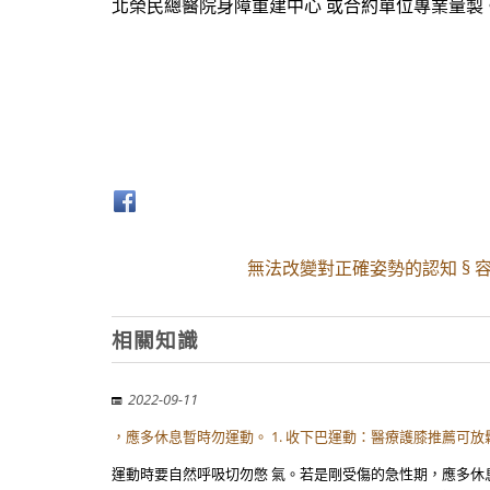
北榮民總醫院身障重建中心 或合約單位專業量製
無法改變對正確姿勢的認知 § 容
相關知識
2022-09-11
，應多休息暫時勿運動。 1. 收下巴運動：醫療護膝推薦可
運動時要自然呼吸切勿憋 氣。若是剛受傷的急性期，應多休息