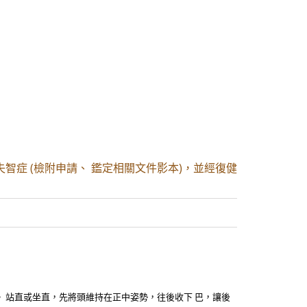
失智症 (檢附申請、 鑑定相關文件影本)，並經復健
。 站直或坐直，先將頭維持在正中姿勢，往後收下 巴，讓後