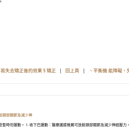
。
易失去矯正後的效果 § 矯正
|
回上頁
|
、平衡機 能障礙、
放鬆頸部關節及減少神
暫時勿運動。 1. 收下巴運動：醫療護膝推薦可放鬆頸部關節及減少神經壓力