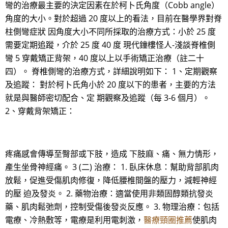
彎的治療最主要的決定因素在於柯卜氏角度（Cobb angle）
角度的大小。對於超過 20 度以上的看法，目前在醫學界對脊
柱側彎症狀 因角度大小不同所採取的治療方式：小於 25 度
需要定期追蹤，介於 25 度 40 度 現代鐘樓怪人-淺談脊椎側
彎 5 穿戴矯正背架，40 度以上以手術矯正治療（註二十
四）。 脊椎側彎的治療方式，詳細說明如下： 1、定期觀察
及追蹤： 對於柯卜氏角小於 20 度以下的患者，主要的方法
就是與醫師密切配合、定 期觀察及追蹤（每 3-6 個月）。
2、穿戴背架矯正：
疼痛感會傳導至臀部或下肢，造成 下肢麻、痛、無力情形，
產生坐骨神經痛。 3 (二) 治療： 1. 臥床休息：幫助背部肌肉
放鬆，促進受傷肌肉修復，降低腰椎間盤的壓力，減輕神經
的壓 迫及發炎。 2. 藥物治療：適當使用非類固醇類抗發炎
藥、肌肉鬆弛劑，控制受傷後發炎反應。 3. 物理治療：包括
電療、冷熱敷等，電療是利用電刺激，
醫療頸圈推薦
使肌肉