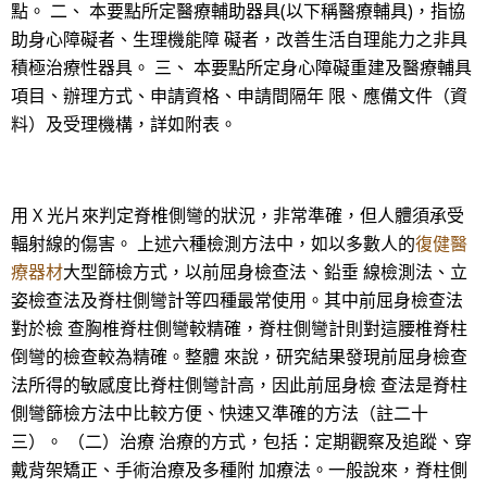
點。 二、 本要點所定醫療輔助器具(以下稱醫療輔具)，指協
助身心障礙者、生理機能障 礙者，改善生活自理能力之非具
積極治療性器具。 三、 本要點所定身心障礙重建及醫療輔具
項目、辦理方式、申請資格、申請間隔年 限、應備文件（資
料）及受理機構，詳如附表。
用 X 光片來判定脊椎側彎的狀況，非常準確，但人體須承受
輻射線的傷害。 上述六種檢測方法中，如以多數人的
復健醫
療器材
大型篩檢方式，以前屈身檢查法、鉛垂 線檢測法、立
姿檢查法及脊柱側彎計等四種最常使用。其中前屈身檢查法
對於檢 查胸椎脊柱側彎較精確，脊柱側彎計則對這腰椎脊柱
倒彎的檢查較為精確。整體 來說，研究結果發現前屈身檢查
法所得的敏感度比脊柱側彎計高，因此前屈身檢 查法是脊柱
側彎篩檢方法中比較方便、快速又準確的方法（註二十
三）。 （二）治療 治療的方式，包括：定期觀察及追蹤、穿
戴背架矯正、手術治療及多種附 加療法。一般說來，脊柱側