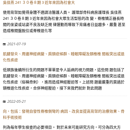
吳佳燕 241 ３０卷８期 3 近年來因為社會大
使用背架如覺得身體不適請洽醫護人員。 護理部骨科病房護理長 吳佳燕
241 ３０卷８期 3 近年來因為社會大眾生活型態的改 變，脊椎矯正器長時
間的坐姿或站姿不良及缺乏規 律運動而導致下背痛者日益趨多，嚴重 甚至
造成椎間盤脫位或脊椎退化等
2021-07-19
肌腱發炎、周邊神經病變、肩頸症候群、睡眠障礙及頸椎椎 間板突出或退
化性疾症
低頭族後續所衍生的問題不單單是令人詬病的視力問題，這些問 題包括了
肌腱發炎、周邊神經病變、肩頸症候群、睡眠障礙及頸椎椎 間板突出或退
化性疾症（俗稱骨刺），進而造成神經壓迫等。上述問 題最嚴重的莫過於
頸椎退化性疾症，合併神經壓迫，接下來我們就針 對此問題
2022-05-21
向，包括：發現自發性脊椎側彎的 病因、改良並提高背架的治療效果、骨
科手術技術
列為每年學生檢查的必要項目。 對於未來可能研究方向，可分為四大方