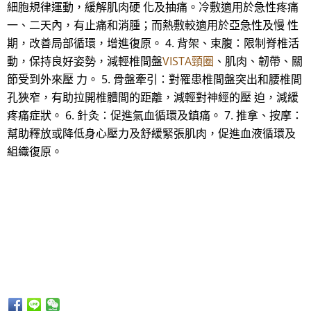
細胞規律運動，緩解肌肉硬 化及抽痛。冷敷適用於急性疼痛
一、二天內，有止痛和消腫；而熱敷較適用於亞急性及慢 性
期，改善局部循環，增進復原。 4. 背架、束腹：限制脊椎活
動，保持良好姿勢，減輕椎間盤
VISTA頸圈
、肌肉、韌帶、關
節受到外來壓 力。 5. 骨盤牽引：對罹患椎間盤突出和腰椎間
孔狹窄，有助拉開椎體間的距離，減輕對神經的壓 迫，減緩
疼痛症狀。 6. 針灸：促進氣血循環及鎮痛。 7. 推拿、按摩：
幫助釋放或降低身心壓力及舒緩緊張肌肉，促進血液循環及
組織復原。