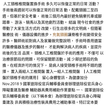
人工頸椎椎間盤置換手術 多久可以恢復正常的日常 活動？
手術後兩週就可以恢復正常的日常活 動，配戴頸圈二至四
週，但基於安全考量， 術後三個月內最好避免騎摩托車或腳
踏車、 游泳、騎馬以及其他劇烈活動。 結論 現今社會的進步
帶動了大家生活方式的 改變，衍生出很多的文明病。但隨著
醫療技 術、儀器設備的進步，
充氣頸圈
讓脊椎手術變得安全
許多。醫師術前對病人及家屬做完整說明， 手術時善用適當
的醫療儀器及進步的醫材， 才能夠解決病人的疾病，並提升
術後的生活 品質。 頸椎人工椎間盤於手術的應用，不僅可 以
治療原節段的問題，可保留關節活動，減 少鄰近節段的負
擔，在經濟許可的情況下， 是病人接受頸椎手術時不錯的選
擇。 置入兩組人工椎間盤 置入一組人工椎間盤 ▕ 人工椎間
盤於頸椎手術的運用 ▏ 留心身體警訊‧為健康加分
Nov.2018 9 國軍退除役官兵輔導委員會辦理退除役官兵身心
障礙重建及醫療 輔助器具費用補助作業要點 一、 國軍退除役
官兵輔導委員會（以下稱本會）為辦理退除役官兵身心障礙
重建及 非具積極治療性裝具費用之補助事項，特訂定本要