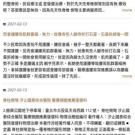
的整脊術、民俗療法或 是復健治療，對於先天性脊椎側彎到底有無 療效
呢？答案應該是無效，因為先天性脊椎 側彎主要病變原因...
more
2021-02-13
而會讓腰背肌群萎縮、無力，就像有些人腳骨折打石膏，石膏拆掉後一開
不少民眾因為害怕不用護腰，腰就會痛，幾乎一整天都戴著，長期下來離
不開護腰，反而會讓腰背肌群萎縮、無力，就像有些人腳骨折打石膏，石
膏拆掉後一開始會覺得腳沒力，就是因為腳太久沒使用，肌肉萎縮了。 姿
勢不正確 多是腰痛主因 賴宇亮表示，長期使用護腰導致腰背肌群萎縮無
力，拿掉護腰後就更容易感覺腰背部痠痛，醫療護腰背架推薦誤以為腰痛
還沒好就繼續穿，形成惡性循環。除了先前...
more
2021-02-13
脊柱側彎 汐止國泰綜合醫院 醫療頸圈推薦復健科
2.振興公園地下停車場：臺北市北投區天母西路 112 號。 脊柱側彎 汐止國
泰綜合醫院 醫療頸圈推薦復健科 物理治療組編印 著作權人：汐止國泰綜合
醫院復健科物理治療 本著作非經著作權人同意，不得轉載、翻印或轉售 ■
定義 脊柱側彎是指一種脊椎的變形問題，脊椎正常由從 正面看來一條鉛直