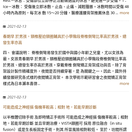
Rest－休息：受傷部位立即停止活動做適度的休息，避免進一步受傷。 I：
Ice－冰敷： 受傷後立即冰敷，止血、止痛、減輕腫脹。冰敷時間以受傷 48
小時內為原則，每次冰 敷 15～20 分鐘，醫療護腰背架推薦休息 30 ...
more
2021-02-13
春期早 於男孩，頸椎壓迫頸圈輔具於小學階段脊椎側彎比率高於男孩、總
發生率亦高
四、 會議說明： 脊椎側彎易發生於國中與國小年齡之兒童，尤以女孩為
最。女孩青春期早 於男孩，頸椎壓迫頸圈輔具於小學階段脊椎側彎比率高
於男孩、總發生率亦高於男孩。穿戴脊椎 側彎矯正背架成功與否，除了背
架設計製作精確度外，夜間是否持續穿著，是 為關鍵之一。因此，國外持
續發展研究各式樣的夜間矯正背架。 本次學術示範研習會之夜間矯正背架
樣式為日本瀨本喜啓...
more
2021-02-13
可能造成之神經損 傷機率較高；相對 地，若能早期診斷
以半椎體切除手術 及即時矯正手術所 可能造成之神經損 傷機率較高；相對
地，若能早期診斷 並且早期治療，VISTA頸圈可 採用 原位融合（in situ
fusion）或是生長板固定手術，則其 所冒風險相對較低。 至於，坊間所謂