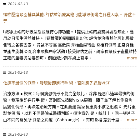
2021-02-13
頸椎壓迫頸圈輔具其他: 評估並治療其他可能導致側彎之各種因素。 骨盆不
等
l 教導正確的呼吸型態並維持心肺功能。 l 提供正確的姿勢與姿態矯正，應
用於日常生活並維持。 l 頸椎壓迫頸圈輔具其他: 評估並治療其他可能導致
側彎之各種因素。 骨盆不等高 高低肩 脊椎曲線彎曲 脊椎有側彎 正常脊椎
並產生旋轉 Ø 配合事項與居家活動 l 接受評估之前，請家長讓孩子盡量維持
正確的坐姿與站姿即可，例如減少趴在桌上寫字、 ...
more
2021-02-13
化速率最快的側彎，發現後即進行手 術，否則應先追蹤VIST
治療方法 ● 觀察：每個病患情形不能完全類比，除非 是惡化速率最快的側
彎，發現後即進行手 術，否則應先追蹤VISTA頸圈一陣子並了解其側彎角
度變化情形，再決定治療方向。在此要建 議家長應將小孩之追蹤 X- 光片複
製並保 留，以利不同醫院或醫師判斷。須注意的 是，統計上，同一張片子
由不同的醫師所 測量之角度（Cobb angle），有時會相 差到十度...
more
2021-02-13