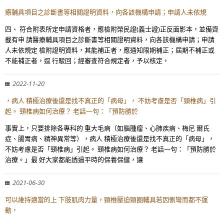
療輔具項目之診斷書等相關證明資料，向各該機構申請；申請人未依規
四、 符合附表所定申請資格者，應檢附榮民證(義士證)正反面影本，並備齊
載有申 請醫療輔具項目之診斷書等相關證明資料，向各該機構申請；申請
人未依規定 檢附證明資料，其能補正者，應通知限期補正；屆期不補正或
不能補正者，逕 行駁回；經審查符合規定者，予以核定，
2022-11-20
，病人 積極治療後還是找不真正的「病母」， 不妨考慮是否「頸椎病」引
起。 頸椎病如何治療？ 老話一句：「預防勝於
事實上，只要排除各專科的 重大毛病（如腦腫瘤、心肺疾病、梅尼 爾氏
症、腸胃病、精神異常等），病人 積極治療後還是找不真正的「病母」，
不妨考慮是否「頸椎病」引起。 頸椎病如何治療？ 老話一句：「預防勝於
治療。」最 好大家都能透過平時的保養保健，讓
2021-06-30
可以維持適當的上 下肢肌肉力量，頸椎壓迫頸圈輔具若因側彎而都不運
動，