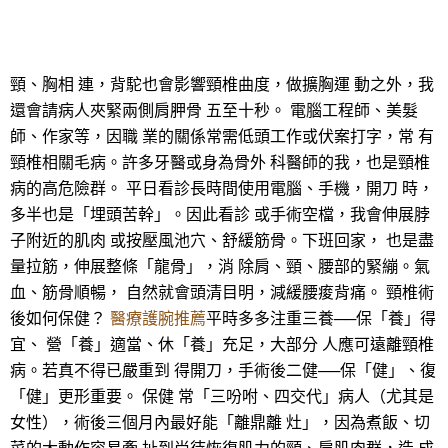
頸、胸相 連，背駝也會影響頸椎曲度，做擴胸運 動之外，我
還會請病人夾緊兩側肩胛骨 五至十秒。 電腦工程師、美髮
師、作家等，因職 業的關係常需低頭工作或伏案打字，常 有
頸椎相關毛病。許多牙醫或身為骨外 科醫師的我，也是頸椎
病的高危險群。 平日看診長時間使用電腦、手機，開刀 時，
多半也是「埋頭苦幹」。因此看診 或手術空檔，我會伸展脖
子附近的肌肉 或按壓風池穴、舒緩筋骨。下班回家， 也是盡
量拉筋，伸展整條「龍骨」，消 除肩、頸、腰部的緊繃。氣
血、筋骨順暢， 自然就會頭清目明，減緩腰痠背痛。 頸椎術
後如何保健？
醫療護腕推薦
平時多多注重三養──保「養」得
宜、 營「養」適當、休「養」充足，大部分 人應可遠離頸椎
病。若真不得已嚴重到 得開刀，手術後二健──保「健」、復
「健」更形重要。 保健 常「三吩咐、四交代」病人（尤其是
女性），術後三個月內最好能「離鼎離 灶」，因為煮飯、切