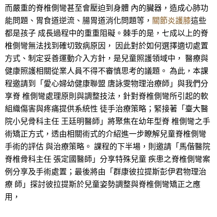
而嚴重的脊椎側彎甚至會壓迫到身體 內的臟器，造成心肺功
能問題、胃食道逆流、腸胃道消化問題等，
關節炎護膝
這些
都是孩子 成長過程中的重重阻礙。棘手的是，七成以上的脊
椎側彎無法找到確切致病原因， 因此對於如何選擇適切處置
方式、制定妥善運動介入方針，是兒童照護領域中， 醫療與
健康照護相關從業人員不得不審慎思考的議題。 為此，本課
程邀請到「愛心婦幼健康聯盟 唐詠雯物理治療師」與我們分
享脊 椎側彎處理原則與調整技法，針對脊椎側彎所引起的軟
組織傷害與疼痛提供系統性 徒手治療策略；緊接著「臺大醫
院小兒骨科主任 王廷明醫師」將聚焦在幼年型脊 椎側彎之手
術矯正方式，透由相關術式的介紹進一步瞭解兒童脊椎側彎
手術的評估 與治療策略。 課程的下半場，則邀請「馬偕醫院
脊椎骨科主任 張定國醫師」分享特殊兒童 疾患之脊椎側彎案
例分享及手術處置；最後將由「群康彼拉提斯彭伊君物理治
療 師」探討彼拉提斯於兒童姿勢調整與脊椎側彎矯正之應
用，