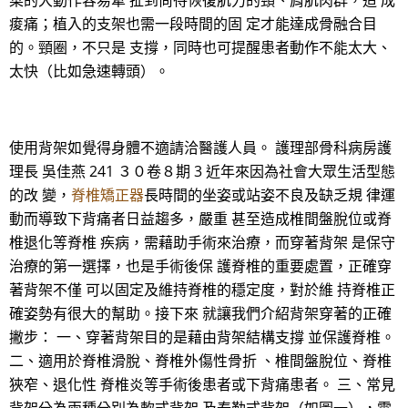
菜的大動作容易牽 扯到尚待恢復肌力的頸、肩肌肉群，造 成
痠痛；植入的支架也需一段時間的固 定才能達成骨融合目
的。頸圈，不只是 支撐，同時也可提醒患者動作不能太大、
太快（比如急速轉頭）。
使用背架如覺得身體不適請洽醫護人員。 護理部骨科病房護
理長 吳佳燕 241 ３０卷８期 3 近年來因為社會大眾生活型態
的改 變，
脊椎矯正器
長時間的坐姿或站姿不良及缺乏規 律運
動而導致下背痛者日益趨多，嚴重 甚至造成椎間盤脫位或脊
椎退化等脊椎 疾病，需藉助手術來治療，而穿著背架 是保守
治療的第一選擇，也是手術後保 護脊椎的重要處置，正確穿
著背架不僅 可以固定及維持脊椎的穩定度，對於維 持脊椎正
確姿勢有很大的幫助。接下來 就讓我們介紹背架穿著的正確
撇步： 一、穿著背架目的是藉由背架結構支撐 並保護脊椎。
二、適用於脊椎滑脫、脊椎外傷性骨折 、椎間盤脫位、脊椎
狹窄、退化性 脊椎炎等手術後患者或下背痛患者。 三、常見