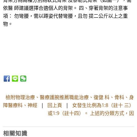
背架分為兩種分別為軟式背架 及泰勒式背架（如圖一），需
依醫 師建議選擇合適個人的背架。 四、穿著背架的注意事
項： 勿彎腰，需以蹲姿代替彎腰，且勿 提二公斤以上之重
物。
檢附物理治療、醫療護腕推薦職能治療、復健 科、骨科、身
障醫療科、神經
|
回上頁
|
女發生比例為1:8（註十 三）
或1:9（註十四）。 上述的分類方式，因
相關知識