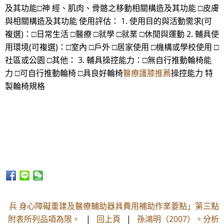
及其功能□神 經、肌肉、骨骼之移動相關構造及其功能 □皮膚
與相關構造及其功能 使用評估： 1. 使用目的與活動需求(可
複選)：□日常生活 □醫療 □就學 □就業 □休閒與運動 2. 輔具使
用環境(可複選)：□室內 □戶外 □居家使用 □機構或學校使用 □
社區或公園 □其他： 3. 輔具操控能力：□無自行推動輪椅能
力 □可自行推動輪椅 □具良好輪椅
醫療護膝推薦
操控能力 特
製輪椅規格
兵 身心障礙重建及醫療輔助器具費用補助作業要點」第三點
附表所列品項為限。
|
回上頁
|
孫鴻明（2007）。分析