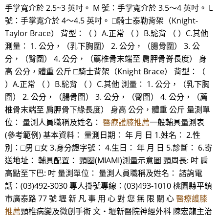
手掌寬介於 2.5~3 英吋。 M 號：手掌寬介於 3.5～4 英吋。 L
號：手掌寬介於 4～4.5 英吋。 □騎士泰勒背架（Knight-
Taylor Brace） 背型：（ ）A.正常 （ ）B.駝背 （ ）C.其他
測量： 1. 公分，（乳下胸圍） 2. 公分，（腸骨圍） 3. 公
分，（臀圍） 4. 公分，（薦椎骨末端至 肩胛骨脊長度） 身
高 公分，體重 公斤 □騎士背架（Knight Brace） 背型：（
）A.正常 （ ）B.駝背 （ ）C.其他 測量： 1. 公分，（乳下胸
圍） 2. 公分，（腸骨圍） 3. 公分，（臀圍） 4. 公分，（薦
椎骨末端至 肩胛骨下緣長度） 身高 公分，體重 公斤 量測單
位： 量測人員職稱及姓名：
醫療護膝推薦
一般輔具量測表
(參考範例) 基本資料： 量測日期： 年 月 日 1.姓名： 2.性
別：□男 □女 3.身分證字號： 4.生日： 年 月 日 5.診斷： 6.寄
送地址： 輔具配置： 頸圈(MIAMI)測量示意圖 頸周長: 吋 肩
高點至下巴: 吋 量測單位： 量測人員職稱及姓名： 諮詢電
話：(03)492-3030 專人掛號專線：(03)493-1010 桃園縣平鎮
市廣泰路 77 號 壢 新 凡 事 用 心 對 您 無 限 關 心
醫療護膝
推薦
頸椎病變及微創手術 文‧壢新醫院神經外科 陳宏龍主治