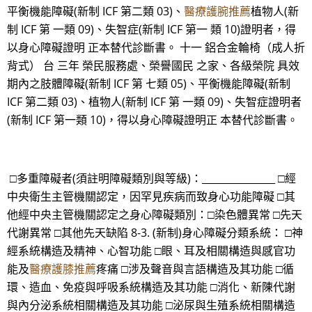
平衡機能障礙(新制 ICF 第二類 03)、
醫療護腕推薦
植物人(新
制 ICF 第 一類 09)、失智症(新制 ICF 第一 類 10)證明者，得
以身心障礙證明 正本替代診斷書。 十一 鋁合金輪椅（成人折
背式） 台 三年 榮民服務處、榮譽國民 之家、各級榮院 具效
期內之肢體障礙(新制 ICF 第 七類 05)、平衡機能障礙(新制
ICF 第二類 03)、植物人(新制 ICF 第 一類 09)、失智症證明者
(新制 ICF 第一類 10)，得以身心障礙證明正 本替代診斷書。
□多重障礙者(須註明障礙類別與等級)：_______________ □經
中央衛生主管機關認定，因罕見疾病而致身心功能障礙 □其
他經中央主管機關認定之身心障礙類別：□染色體異常 □先天
代謝異常 □其他先天缺陷 8-3. (新制)身心障礙分類系統： □神
經系統構造及精神、心智功能 □眼、耳及相關構造與感官功
能及
醫療護膝推薦
疼痛 □涉及聲音與言語構造及其功能 □循
環、造血、免疫與呼吸系統構造及其功能 □消化、新陳代謝
與內分泌系統相關構造及其功能 □泌尿與生殖系統相關構造