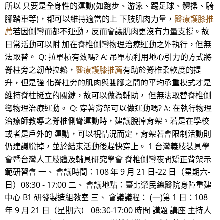
所以 只要是全身性的運動(如跑步、游泳、踢足球、體操、騎
腳踏車等)，都可以維持適當的上 下肢肌肉力量，
醫療護膝推
薦
若因側彎而都不運動，反而會讓肌肉更沒有力量支撐。故
日常活動可以附 加在脊椎側彎物理治療運動之外執行，但無
法取替。 Q: 拉單槓有效嗎? A: 吊單槓利用地心引力的方式將
脊柱旁之韌帶拉鬆，
醫療護膝推薦
有助於脊椎柔軟度的提
升，但是強 化脊柱旁的肌肉與雙腳之間的平均承重模式才是
維持脊柱挺立的關鍵，故可以做為輔助， 但無法取替脊椎側
彎物理治療運動。 Q: 穿著背架可以做運動嗎? A: 在執行物理
治療師教導之脊椎側彎運動時，建議脫掉背架。若是在學校
或者是戶外的 運動，可以視情況而定，背架若會限制活動則
仍建議脫掉，並於結束活動後趕快穿上。 1 台灣義肢裝具學
會暨台灣人工肢體及輔具研究學會 脊椎側彎夜間矯正背架示
範研習會 一、 會議時間：108 年 9 月 21 日-22 日（星期六-
日）08:30 - 17:00 二、 會議地點：臺北榮民總醫院身障重建
中心 B1 研發製造組教室 三、 會議議程： (一)第 1 日：108
年 9 月 21 日（星期六） 08:30-17:00 時間 講題 講座 主持人