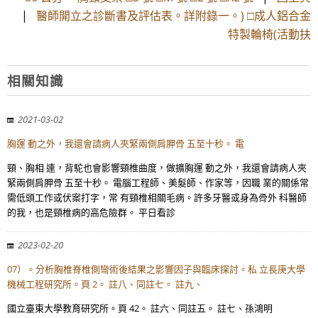
|
醫師開立之診斷書及評估表。詳附錄一。) □成人鋁合金
特製輪椅(活動扶
相關知識
2021-03-02
胸運 動之外，我還會請病人夾緊兩側肩胛骨 五至十秒。 電
頸、胸相 連，背駝也會影響頸椎曲度，做擴胸運 動之外，我還會請病人夾
緊兩側肩胛骨 五至十秒。 電腦工程師、美髮師、作家等，因職 業的關係常
需低頭工作或伏案打字，常 有頸椎相關毛病。許多牙醫或身為骨外 科醫師
的我，也是頸椎病的高危險群。 平日看診
2023-02-20
07）。分析胸椎脊椎側彎術後結果之影響因子與臨床探討。私 立長庚大學
機械工程研究所。頁 2。 註八、同註七。 註九、
國立臺東大學教育研究所。頁 42。 註六、同註五。 註七、孫鴻明