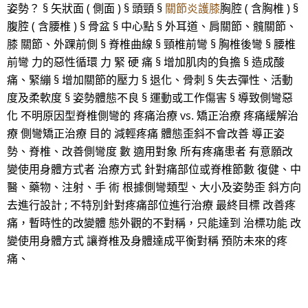
姿勢？ § 矢狀面 ( 側面 ) § 頭頸 §
關節炎護膝
胸腔 ( 含胸椎 ) §
腹腔 ( 含腰椎 ) § 骨盆 § 中心點 § 外耳道、肩關節、髖關節、
膝 關節、外踝前側 § 脊椎曲線 § 頸椎前彎 § 胸椎後彎 § 腰椎
前彎 力的惡性循環 力 緊 硬 痛 § 增加肌肉的負擔 § 造成酸
痛、緊繃 § 增加關節的壓力 § 退化、骨刺 § 失去彈性、活動
度及柔軟度 § 姿勢體態不良 § 運動或工作傷害 § 導致側彎惡
化 不明原因型脊椎側彎的 疼痛治療 vs. 矯正治療 疼痛緩解治
療 側彎矯正治療 目的 減輕疼痛 體態歪斜不會改善 導正姿
勢、脊椎、改善側彎度 數 適用對象 所有疼痛患者 有意願改
變使用身體方式者 治療方式 針對痛部位或脊椎節數 復健、中
醫、藥物、注射、手 術 根據側彎類型、大小及姿勢歪 斜方向
去進行設計 ; 不特別針對疼痛部位進行治療 最終目標 改善疼
痛，暫時性的改變體 態外觀的不對稱，只能達到 治標功能 改
變使用身體方式 讓脊椎及身體達成平衡對稱 預防未來的疼
痛、