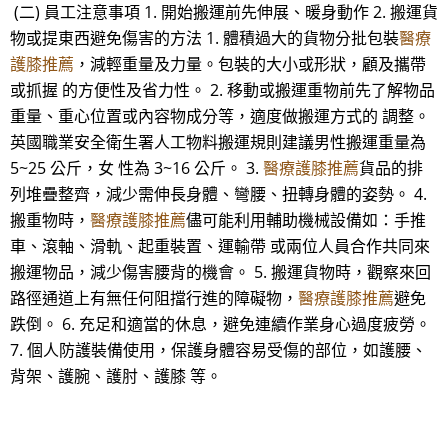
(二) 員工注意事項 1. 開始搬運前先伸展、暖身動作 2. 搬運貨
物或提東西避免傷害的方法 1. 體積過大的貨物分批包裝
醫療
護膝推薦
，減輕重量及力量。包裝的大小或形狀，顧及攜帶
或抓握 的方便性及省力性。 2. 移動或搬運重物前先了解物品
重量、重心位置或內容物成分等，適度做搬運方式的 調整。
英國職業安全衛生署人工物料搬運規則建議男性搬運重量為
5~25 公斤，女 性為 3~16 公斤。 3.
醫療護膝推薦
貨品的排
列堆疊整齊，減少需伸長身體、彎腰、扭轉身體的姿勢。 4.
搬重物時，
醫療護膝推薦
儘可能利用輔助機械設備如：手推
車、滾軸、滑軌、起重裝置、運輸帶 或兩位人員合作共同來
搬運物品，減少傷害腰背的機會。 5. 搬運貨物時，觀察來回
路徑通道上有無任何阻擋行進的障礙物，
醫療護膝推薦
避免
跌倒。 6. 充足和適當的休息，避免連續作業身心過度疲勞。
7. 個人防護裝備使用，保護身體容易受傷的部位，如護腰、
背架、護腕、護肘、護膝 等。