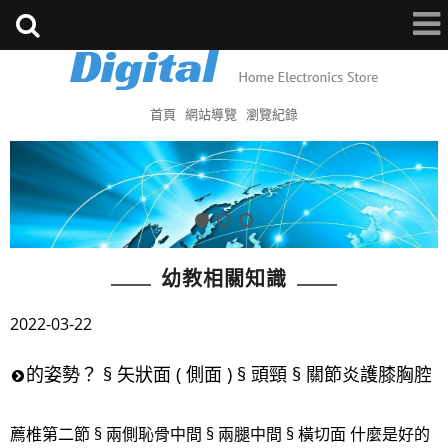
首頁
網站導覽
瀏覽紀錄
幼教相關知識
2022-03-22
的姿勢？ § 矢狀面 ( 側面 ) § 頭頸 § 關節炎護膝胸腔
薦椎第二節 § 兩側恥骨中間 § 兩腿中間 § 橫切面 什麼是好的