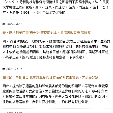
（2007）。分析胸椎脊椎側彎術後結果之影響因子與臨床探討。私 立長庚
大學機械工程研究所。頁 2。 註八、同註七。 註九、同註五。 註十、吳子
宏、李勝雄（1998）。國小學童姿勢健康的
2022-04-15
者，應檢附榮民證(義士證)正反面影本，並備齊載有申 請醫療
四、 符合附表所定申請資格者，應檢附榮民證(義士證)正反面影本，並備齊
載有申 請醫療輔具項目之診斷書等相關證明資料，向各該機構申請；申請
人未依規定 檢附證明資料，其能補正者，應通知限期補正；屆期不補正或
不能補正者，逕 行駁回；經審查符合規定者，予以核定，
2022-04-15
和關節，再配合自 我覺察感受的身體活動方式來實施，才是最好矯
因此，提出除了適當的運動和伸展各部分的肌肉和關節，再配合自 我覺察
感受的身體活動方式來實施，才是最好矯正脊柱側彎的方法。 參●結論 脊
椎側彎形成這種疾病的原因有很多，但是大部分都是找不到確切的原 因，
多數的病患是屬於「自發性脊柱側彎」，約佔所有脊柱側彎