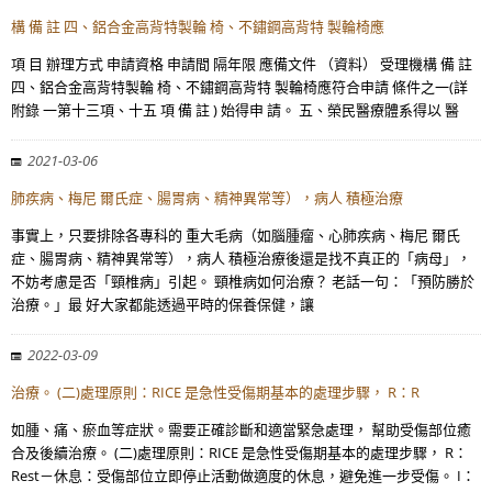
構 備 註 四、鋁合金高背特製輪 椅、不鏽鋼高背特 製輪椅應
項 目 辦理方式 申請資格 申請間 隔年限 應備文件 （資料） 受理機構 備 註
四、鋁合金高背特製輪 椅、不鏽鋼高背特 製輪椅應符合申請 條件之一(詳
附錄 一第十三項、十五 項 備 註 ) 始得申 請。 五、榮民醫療體系得以 醫
2021-03-06
肺疾病、梅尼 爾氏症、腸胃病、精神異常等），病人 積極治療
事實上，只要排除各專科的 重大毛病（如腦腫瘤、心肺疾病、梅尼 爾氏
症、腸胃病、精神異常等），病人 積極治療後還是找不真正的「病母」，
不妨考慮是否「頸椎病」引起。 頸椎病如何治療？ 老話一句：「預防勝於
治療。」最 好大家都能透過平時的保養保健，讓
2022-03-09
治療。 (二)處理原則：RICE 是急性受傷期基本的處理步驟， R：R
如腫、痛、瘀血等症狀。需要正確診斷和適當緊急處理， 幫助受傷部位癒
合及後續治療。 (二)處理原則：RICE 是急性受傷期基本的處理步驟， R：
Rest－休息：受傷部位立即停止活動做適度的休息，避免進一步受傷。 I：