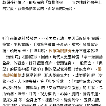
轉偏移的情況，即所謂的「脊椎側彎」。 而更精確的醫學上
的定義，就是先拍患者的正面站直的X光片，
近年來網路科 技發達，不分男女老幼，更因重度使用 電腦、
筆電、平板電腦、手機等各種電 子產品，常常引發肩頸痠
痛、頭痛頭 暈、目眩耳鳴、
醫療護腕推薦
全身不適等各種
「頸椎 病」相關症狀。因此，現代人更應具備 「牽一頸而動
全身」的觀念，好好護頸 保命、健頸強身。 一般而言，「典
型」的頸椎神經「壓 迫」到的是感覺神經（會麻會痛）、
醫
療護腕推薦
或 運動神經（肌肉萎縮無力）、或脊髓神 經（步
態不穩、大小便失禁）等「典型 症狀」；但頸椎病患者常會
表現出許多 「非典型」的「交感神經受到激惹」的 症狀，包
括頭痛、眩暈、耳鳴、視力模 糊、心悸、胸悶、腸胃不適、
泌尿失常 等「全身上下、裡裡外外、從皮到骨、 五臟六腑」