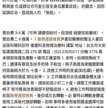
的不舒服。可惜的是，許多 各科的醫師都不知道「即使頸椎
輕微退 化或錯位也可能引發全身且嚴重症狀」 的觀念，因而
延誤診治，造成病人的 「無助」。
需自費 3-4 萬（可申 讀健保給付，但須經 過健保局審核）。
需自費二十幾萬。 1
醫療護膝推薦
尹書田醫療財團法人書田
泌尿科眼科診所 復健科及物理治療科 謹製 地址：台北市大安
區建國南路二段 276 號 電話：(02) 23690211 分機 3776 基
本頸部保護及運動 ¤ 維持正確姿勢 1. 坐時，抬頭挺胸收下
巴；選擇有靠背及扶手的椅 子較佳。椅子高度為使髖關節維
持屈曲稍大於九 十度。 2. 改進工作時的坐姿(如右圖)，避免
長時間低頭或 頭往前伸。 3. 工作檯面勿太低或離身體太遠，
盡量使背貼靠椅 背、頭部前屈小於二十度。調整工作檯面或
椅子 常可輕易改善頸部不舒服症狀。 4. 避免工作時頸部過度
前屈
醫療護膝推薦
、後仰或左右轉動。必 要時以轉動身體或
使用工具取代頸部轉動，如倒 車時多使用後照鏡或選擇可旋