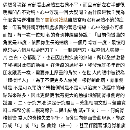
偶然發現從 背部看出身體左右肩不平，而且背部左右半部很
明顯凹凸不對稱。心中浮現一個 大疑問？為什麼是我？我為
什麼會得脊椎側彎？
關節炎護膝
雖然當時沒有身體不適的症
狀，但看到雙親帶我到處求醫的著急情緒，心中的擔心可想
而知。有一次一位知 名的脊骨神經醫師說：「目前你彎曲的
角度是36度，依照你生長的速度，一個月 增加一度，最慢可
能只要六個月就要開刀了。」一聽到開刀，我整個人腦袋一
片 空白，心都亂了，也正因為對疾病的無知，所以全然激發
了我探討此病的動機。 在治療的過程中，我發現許多年青的
朋友跟我一樣，需要穿上厚重的背架，在世 人的眼中被視為
「鐘樓怪人」，為了不使更多人像我一樣得到此病，脊椎側
彎是 不是可以預防？脊椎側彎是不是可以治療？我腦中的疑
點越來越多，因此更促使 我有更大的動機想解開脊椎側彎的
謎團。 二、研究方法 決定研究題目→蒐集相關文獻→彙整資
料→統整分析→撰寫報告→提出結論 貳●正文： 一、何謂脊
椎側彎 當人的脊椎失去平衡，而發生向側面彎曲現象，導致
形成「C」或「S」型 曲線（註一），甚至伴隨著部分脊椎旋