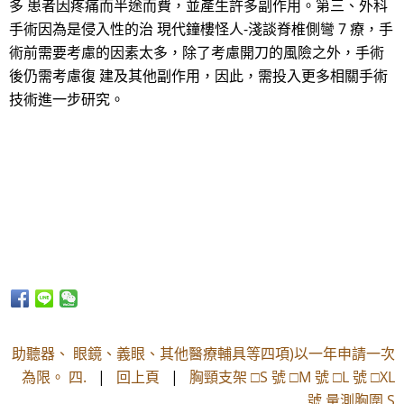
多 患者因疼痛而半途而費，並產生許多副作用。第三、外科
手術因為是侵入性的治 現代鐘樓怪人-淺談脊椎側彎 7 療，手
術前需要考慮的因素太多，除了考慮開刀的風險之外，手術
後仍需考慮復 建及其他副作用，因此，需投入更多相關手術
技術進一步研究。
助聽器、 眼鏡、義眼、其他醫療輔具等四項)以一年申請一次
為限。 四.
|
回上頁
|
胸頸支架 □S 號 □M 號 □L 號 □XL
號 量測胸圍 S