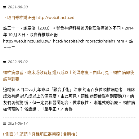
2021-06-30
，取自脊椎矯正器 http://web.it.nctu.ed
註三十一、謝章優（2003）。脊骨神經科醫師與物理治療師的不同。2014
年 10 月 8 日，取自脊椎矯正器
http://web.it.nctu.edu.tw/~hcsci/hospital/chiropractic/hsieh1.htm。 註
三十二
2022-05-02
頸椎病患者，臨床成效有超 過八成以上的滿意度。由此可見，頸椎 病即使
嚴重到要
追蹤個 人自二○○九年來以「融合手術」治療 的兩百多位頸椎病患者，臨床
成效有超 過八成以上的滿意度。由此可見，頸椎 病即使嚴重到要動刀，病
友們切勿驚 慌，但一定要和醫師配合，做階段性、 漸進式的治療。 頸椎病
如何預防？ 俗話說：「坐乎正，才會得
2021-06-17
( 側面 ) § 頭頸 § 脊椎矯正器胸腔 ( 含胸椎 )