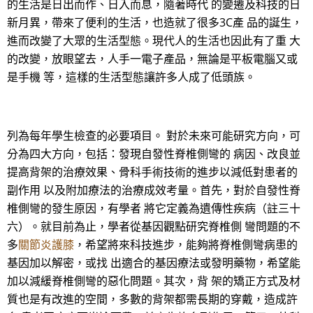
的生活是日出而作、日入而息，隨著時代 的變遷及科技的日
新月異，帶來了便利的生活，也造就了很多3C產 品的誕生，
進而改變了大眾的生活型態。現代人的生活也因此有了重 大
的改變，放眼望去，人手一電子產品，無論是平板電腦又或
是手機 等，這樣的生活型態讓許多人成了低頭族。
列為每年學生檢查的必要項目。 對於未來可能研究方向，可
分為四大方向，包括：發現自發性脊椎側彎的 病因、改良並
提高背架的治療效果、骨科手術技術的進步以減低對患者的
副作用 以及附加療法的治療成效考量。首先，對於自發性脊
椎側彎的發生原因，有學者 將它定義為遺傳性疾病（註三十
六）。就目前為止，學者從基因觀點研究脊椎側 彎問題的不
多
關節炎護膝
，希望將來科技進步，能夠將脊椎側彎病患的
基因加以解密，或找 出適合的基因療法或發明藥物，希望能
加以減緩脊椎側彎的惡化問題。其次，背 架的矯正方式及材
質也是有改進的空間，多數的背架都需長期的穿戴，造成許