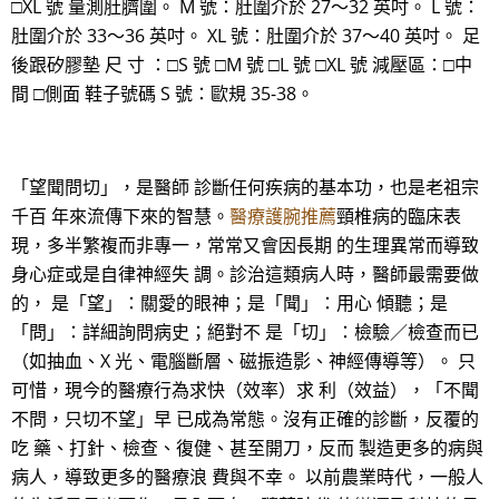
□XL 號 量測肚臍圍。 M 號：肚圍介於 27～32 英吋。 L 號：
肚圍介於 33～36 英吋。 XL 號：肚圍介於 37～40 英吋。 足
後跟矽膠墊 尺 寸 ：□S 號 □M 號 □L 號 □XL 號 減壓區：□中
間 □側面 鞋子號碼 S 號：歐規 35-38。
「望聞問切」，是醫師 診斷任何疾病的基本功，也是老祖宗
千百 年來流傳下來的智慧。
醫療護腕推薦
頸椎病的臨床表
現，多半繁複而非專一，常常又會因長期 的生理異常而導致
身心症或是自律神經失 調。診治這類病人時，醫師最需要做
的， 是「望」：關愛的眼神；是「聞」：用心 傾聽；是
「問」：詳細詢問病史；絕對不 是「切」：檢驗／檢查而已
（如抽血、X 光、電腦斷層、磁振造影、神經傳導等）。 只
可惜，現今的醫療行為求快（效率）求 利（效益），「不聞
不問，只切不望」早 已成為常態。沒有正確的診斷，反覆的
吃 藥、打針、檢查、復健、甚至開刀，反而 製造更多的病與
病人，導致更多的醫療浪 費與不幸。 以前農業時代，一般人